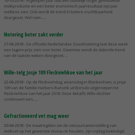
10-10-2018
- Afgelopen jaar laat een duidelijk hoger gemiddelde
melkproductie en een beter economisch jaarresultaat (ejr) per
melkkoe zien. Ook wordt de trend in betere vruchtbaarheid
doorgezet. Wel nam...
Notering boter zakt verder
27-06-2018
- De officiële Nederlandse Zuivelnotering laat deze week
een lagere prijs zien voor boter. Daarmee wordt de dalende trend
van de laatste weken doorgezet.
Wille-telg Josje 109 Fleckviehkoe van het jaar
22-06-2018
- Op de Fleckviehdag, woensdag in Blankenham, is Josje
109 van de familie Harbers-Ruesink uit Borculo uitgeroepen tot
Fleckviehkoe van het jaar 2018. Deze 4ekalfs Wille dochter
combineert een...
Gefractioneerd vet mag weer
20-04-2018
- De maatregelen om de vetzuursamenstelling van
melkvet op het gewenste niveau te houden, zijn vrijdag beëindigd.