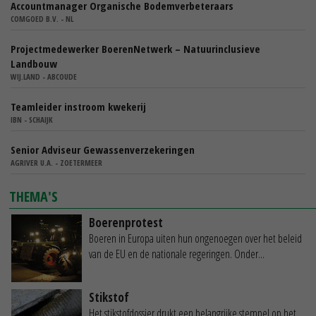
Accountmanager Organische Bodemverbeteraars
COMGOED B.V. - NL
Projectmedewerker BoerenNetwerk – Natuurinclusieve
Landbouw
WIJ.LAND - ABCOUDE
Teamleider instroom kwekerij
IBN - SCHAIJK
Senior Adviseur Gewassenverzekeringen
AGRIVER U.A. - ZOETERMEER
THEMA'S
Boerenprotest
Boeren in Europa uiten hun ongenoegen over het beleid
van de EU en de nationale regeringen. Onder...
Stikstof
Het stikstofdossier drukt een belangrijke stempel op het