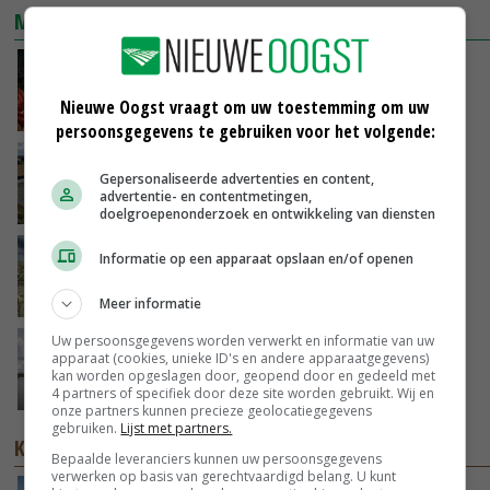
MEEST GELEZEN
Ministerie zoekt tweehonderd agrariërs die
mee willen denken
Nieuwe Oogst vraagt om uw toestemming om uw
GISTEREN, 11:34
persoonsgegevens te gebruiken voor het volgende:
Droogte veroorzaakt steeds meer problemen:
Gepersonaliseerde advertenties en content,
‘Bassin afgelopen week al leeg’
advertentie- en contentmetingen,
06-08-2026
doelgroepenonderzoek en ontwikkeling van diensten
‘De eerste 10 ton van de uienoogst zijn we nu
Informatie op een apparaat opslaan en/of openen
al kwijt’
06-08-2026
Meer informatie
Uw persoonsgegevens worden verwerkt en informatie van uw
Koeien van enige drijvende boerderij ter
apparaat (cookies, unieke ID's en andere apparaatgegevens)
wereld zijn te koop
kan worden opgeslagen door, geopend door en gedeeld met
4 partners of specifiek door deze site worden gebruikt. Wij en
06-08-2026
onze partners kunnen precieze geolocatiegegevens
gebruiken.
Lijst met partners.
KENNISPARTNERS
Bepaalde leveranciers kunnen uw persoonsgegevens
verwerken op basis van gerechtvaardigd belang. U kunt