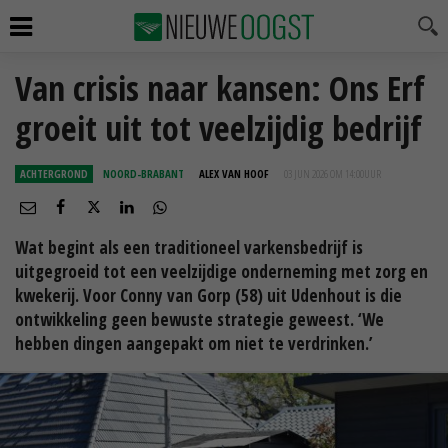
Van crisis naar kansen: Ons Erf
groeit uit tot veelzijdig bedrijf
ACHTERGROND
NOORD-BRABANT
ALEX VAN HOOF
03 JUN 2026 OM 14:00
UUR
Wat begint als een traditioneel varkensbedrijf is
uitgegroeid tot een veelzijdige onderneming met zorg en
kwekerij. Voor Conny van Gorp (58) uit Udenhout is die
ontwikkeling geen bewuste strategie geweest. ‘We
hebben dingen aangepakt om niet te verdrinken.’