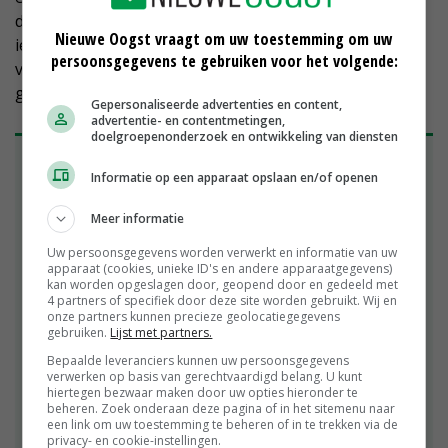
danken aan de bereidheid om kansen te grijpen. ‘Als er
Nieuwe Oogst vraagt om uw toestemming om uw
iets voorbijkomt, moet je het zien en durven doen. En
persoonsgegevens te gebruiken voor het volgende:
vergeet daarbij niet om samen te blijven werken als
gezin’, besluit ze.
Gepersonaliseerde advertenties en content,
advertentie- en contentmetingen,
doelgroepenonderzoek en ontwikkeling van diensten
Zorglandbouw is van pionierswerk uitgegroeid
Informatie op een apparaat opslaan en/of openen
tot professionele sector
De zorgboerderij van Ons Erf ontstond in een
Meer informatie
periode waarin zorglandbouw nog in de
kinderschoenen stond. Volgens Conny van Gorp
Uw persoonsgegevens worden verwerkt en informatie van uw
apparaat (cookies, unieke ID's en andere apparaatgegevens)
konden agrariërs destijds stap voor stap groeien in
kan worden opgeslagen door, geopend door en gedeeld met
het systeem. ‘Ik heb daarin mee mogen groeien’,
4 partners of specifiek door deze site worden gebruikt. Wij en
onze partners kunnen precieze geolocatiegegevens
vertelt de eigenaar van de boerderij. Tegenwoordig
gebruiken.
Lijst met partners.
ligt de lat hoger. Nieuwe zorgboeren moeten vanaf
Bepaalde leveranciers kunnen uw persoonsgegevens
de start voldoen aan uitgebreide eisen op het
verwerken op basis van gerechtvaardigd belang. U kunt
hiertegen bezwaar maken door uw opties hieronder te
gebied van onder meer kwaliteit, veiligheid en
beheren. Zoek onderaan deze pagina of in het sitemenu naar
organisatie.
een link om uw toestemming te beheren of in te trekken via de
privacy- en cookie-instellingen.