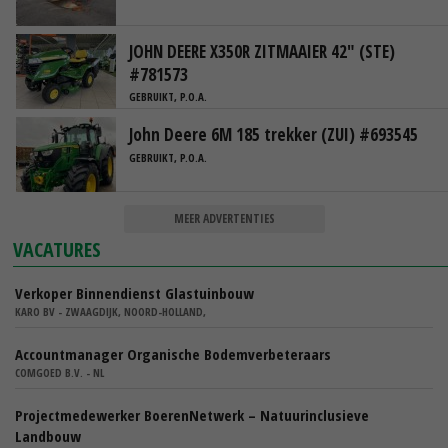
JOHN DEERE X350R ZITMAAIER 42" (STE)
#781573
GEBRUIKT, P.O.A.
John Deere 6M 185 trekker (ZUI) #693545
GEBRUIKT, P.O.A.
MEER ADVERTENTIES
VACATURES
Verkoper Binnendienst Glastuinbouw
KARO BV - ZWAAGDIJK, NOORD-HOLLAND,
Accountmanager Organische Bodemverbeteraars
COMGOED B.V. - NL
Projectmedewerker BoerenNetwerk – Natuurinclusieve
Landbouw