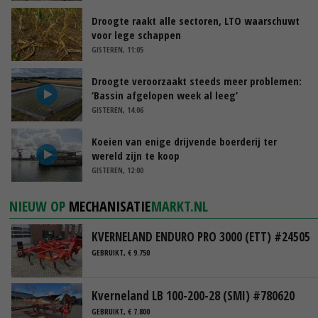
Droogte raakt alle sectoren, LTO waarschuwt
voor lege schappen
GISTEREN, 11:05
Droogte veroorzaakt steeds meer problemen:
‘Bassin afgelopen week al leeg’
GISTEREN, 14:06
Koeien van enige drijvende boerderij ter
wereld zijn te koop
GISTEREN, 12:00
NIEUW OP
MECHANISATIE
MARKT.NL
KVERNELAND ENDURO PRO 3000 (ETT) #24505
GEBRUIKT, € 9.750
Kverneland LB 100-200-28 (SMI) #780620
GEBRUIKT, € 7.800