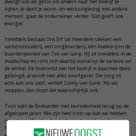
dwingt ons als gezin om anders naar het bedrijf te
kijken. Je deelt je woon- en werkomgeving met andere
mensen’, gaat de ondernemer verder. ‘Dat geeft ook
energie.’
Inmiddels bestaat Ons Erf uit meerdere takken: een
varkenshouderij, een zorgboerderij, een kwekerij en de
boerderijwinkel van Tim van Gorp. Hij zit inmiddels in de
maatschap en richt zich daarbij vooral op de varkens en
de winkel. De toekomst van het bedrijf is daarmee deels
geborgd, al wordt niet alles voortgezet. ‘De zorg zit
echt aan ons vast’, vertelt Conny van Gorp. ‘Als wij
stoppen, dan stopt dat waarschijnlijk ook.’
Toch kijkt de Brabander met tevredenheid terug op de
afgelopen jaren. ‘We zijn heel trots op wat we hebben
neergezet. We stonden ooit aan de rand van de
financiële afgrond; en kijk waar we nu staan’, zegt ze
enthousiast. Die ontwikkeling is volgens haar vooral te