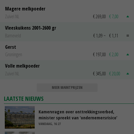
Magere melkpoeder
Zuivel NL
€ 269,00
€ 7,00
Vleeskuikens 2001-2600 gr
Barneveld
€ 1,09
~
€ 1,11
Gerst
Groningen
€ 197,00
€ 2,00
Volle melkpoeder
Zuivel NL
€ 345,00
€ 20,00
MEER MARKTPRIJZEN
LAATSTE NIEUWS
Kamervragen over onttrekkingsverbod,
minister spreekt van ‘ondernemersrisico’
VANDAAG, 16:27