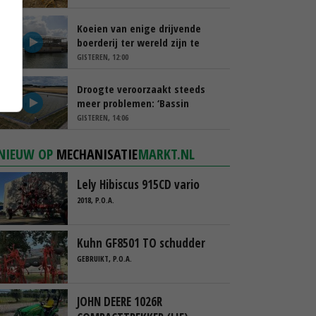
Koeien van enige drijvende
boerderij ter wereld zijn te
koop
GISTEREN, 12:00
Droogte veroorzaakt steeds
meer problemen: ‘Bassin
afgelopen week al leeg’
GISTEREN, 14:06
NIEUW OP
MECHANISATIE
MARKT.NL
Lely Hibiscus 915CD vario
2018, P.O.A.
Kuhn GF8501 TO schudder
GEBRUIKT, P.O.A.
JOHN DEERE 1026R