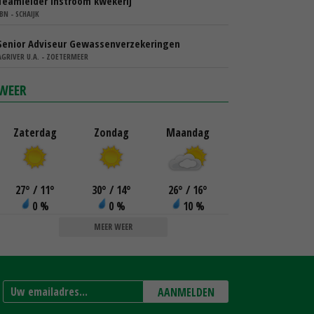
Teamleider instroom kwekerij
IBN - SCHAIJK
Senior Adviseur Gewassenverzekeringen
AGRIVER U.A. - ZOETERMEER
WEER
Zaterdag
Zondag
Maandag
27
°
/ 11
°
30
°
/ 14
°
26
°
/ 16
°
0 %
0 %
10 %
MEER WEER
AANMELDEN