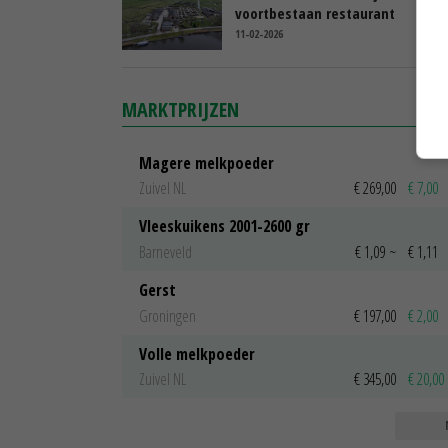
voortbestaan restaurant
11-02-2026
MARKTPRIJZEN
Magere melkpoeder
Zuivel NL
€ 269,00
€ 7,00
Vleeskuikens 2001-2600 gr
Barneveld
€ 1,09
~
€ 1,11
Gerst
Groningen
€ 197,00
€ 2,00
Volle melkpoeder
Zuivel NL
€ 345,00
€ 20,00