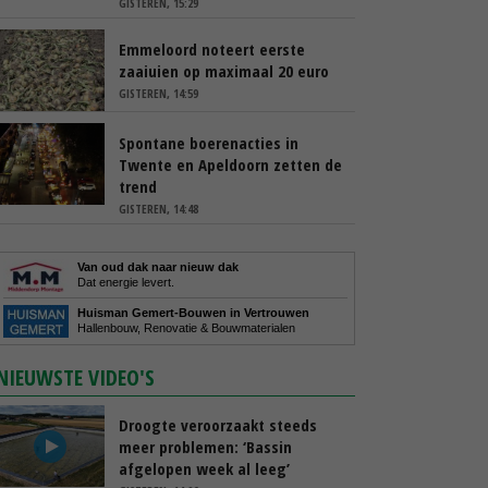
GISTEREN, 15:29
Emmeloord noteert eerste
zaaiuien op maximaal 20 euro
GISTEREN, 14:59
Spontane boerenacties in
Twente en Apeldoorn zetten de
trend
GISTEREN, 14:48
Van oud dak naar nieuw dak
Dat energie levert.
Huisman Gemert-Bouwen in Vertrouwen
Hallenbouw, Renovatie & Bouwmaterialen
NIEUWSTE VIDEO'S
Droogte veroorzaakt steeds
meer problemen: ‘Bassin
afgelopen week al leeg’