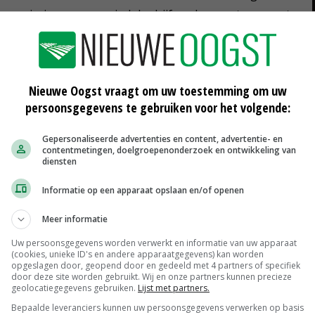
e commissie geen agrarisch bedrijf en dus moet gemeente
en dat besluit ging de boerderij in hoger beroep.
Nieuwe Oogst vraagt om uw toestemming om uw
uw
persoonsgegevens te gebruiken voor het volgende:
Gepersonaliseerde advertenties en content, advertentie- en
contentmetingen, doelgroepenonderzoek en ontwikkeling van
diensten
Boerderijcamping Den Hoek koppelt
Informatie op een apparaat opslaan en/of openen
recreatie aan verhaal over
veehouderij
Meer informatie
07-04-2026
Uw persoonsgegevens worden verwerkt en informatie van uw apparaat
in
Neventak of kernactiviteit: hoe ver
(cookies, unieke ID's en andere apparaatgegevens) kan worden
reikt agrarische functie?
opgeslagen door, geopend door en gedeeld met 4 partners of specifiek
door deze site worden gebruikt. Wij en onze partners kunnen precieze
27-02-2026
geolocatiegegevens gebruiken.
Lijst met partners.
Bepaalde leveranciers kunnen uw persoonsgegevens verwerken op basis
r
Zorgen om nieuw