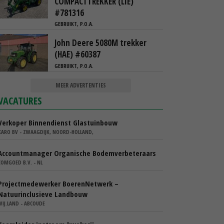
COMPACTTREKKER (LIE)
#781316
GEBRUIKT, P.O.A.
John Deere 5080M trekker
(HAE) #60387
GEBRUIKT, P.O.A.
MEER ADVERTENTIES
VACATURES
Verkoper Binnendienst Glastuinbouw
KARO BV - ZWAAGDIJK, NOORD-HOLLAND,
Accountmanager Organische Bodemverbeteraars
COMGOED B.V. - NL
Projectmedewerker BoerenNetwerk –
Natuurinclusieve Landbouw
WIJ.LAND - ABCOUDE