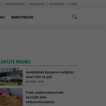
P
KENNISPARTNERS
ABONNEMENT
NIEUWSBRIEF
E-PAPER
AST
MARKTPRIJZEN
LAATSTE NIEUWS
Gemiddelde Europese melkprijs
daalt licht in juni
GISTEREN, 17:04
Frans onderzoekcentrum
bestrijkt hele
varkensvleesketen