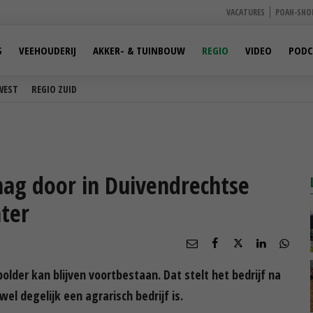
VACATURES
POAH-SHO
S
VEEHOUDERIJ
AKKER- & TUINBOUW
REGIO
VIDEO
PODC
WEST
REGIO ZUID
mag door in Duivendrechtse
hter
older kan blijven voortbestaan. Dat stelt het bedrijf na
el degelijk een agrarisch bedrijf is.