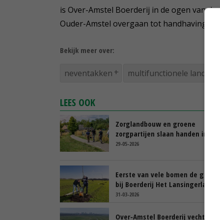
is Over-Amstel Boerderij in de ogen van d
Ouder-Amstel overgaan tot handhaving. Teg
Bekijk meer over:
neventakken
multifunctionele landbo
LEES OOK
Zorglandbouw en groene
zorgpartijen slaan handen ineen
29-05-2026
Eerste van vele bomen de grond 
bij Boerderij Het Lansingerland
31-03-2026
Over-Amstel Boerderij vecht voo