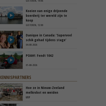
GISTEREN, 14:06
Koeien van enige drijvende
boerderij ter wereld zijn te
koop
GISTEREN, 12:00
Danique in Canada: ‘Superveel
schik gehad tijdens stage’
04-08-2026
POAH!: Fendt 1042
01-08-2026
KENNISPARTNERS
Hoe ze in Nieuw-Zeeland
melkrobot en weiden
samenbrengen
LELY