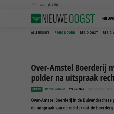
0 MM
20,7
NIEUW
ALLE REGIO'S
REGIO NOORD
REGIO OOST
REGIO 
Over-Amstel Boerderij 
polder na uitspraak rec
NIEUWS
NOORD-HOLLAND
TYS HALLEMA
02 JUN 2026 OM 11:16
UUR
Over-Amstel Boerderij in de Duivendrechtse p
de uitspraak van de rechter dat de boerderij w