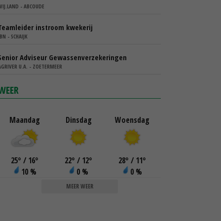
WIJ.LAND - ABCOUDE
Teamleider instroom kwekerij
IBN - SCHAIJK
Senior Adviseur Gewassenverzekeringen
AGRIVER U.A. - ZOETERMEER
WEER
Maandag
Dinsdag
Woensdag
25
°
/ 16
°
22
°
/ 12
°
28
°
/ 11
°
10 %
0 %
0 %
MEER WEER