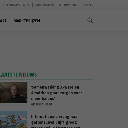
P
KENNISPARTNERS
ABONNEMENT
NIEUWSBRIEF
E-PAPER
AST
MARKTPRIJZEN
LAATSTE NIEUWS
‘Samenwerking A-ware en
Amalthea gaat zorgen voor
meer balans’
GISTEREN, 16:01
Internationale vraag naar
geitenzuivel blijft groot:
Nederland in Europese top