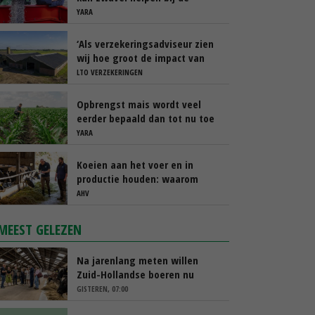
bemesting?
YARA
‘Als verzekeringsadviseur zien
wij hoe groot de impact van
een stalbrand kan zijn’
LTO VERZEKERINGEN
Opbrengst mais wordt veel
eerder bepaald dan tot nu toe
gedacht
YARA
Koeien aan het voer en in
productie houden: waarom
‘immuunmodulatie’ belangrijk
AHV
is tijdens de transitieperiode
MEEST GELEZEN
Na jarenlang meten willen
Zuid-Hollandse boeren nu
erkenning
GISTEREN, 07:00