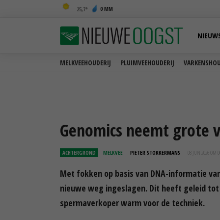
0 MM
25,7
NIEUW
MELKVEEHOUDERIJ
PLUIMVEEHOUDERIJ
VARKENSHOU
Genomics neemt grote vl
ACHTERGROND
MELKVEE
PIETER STOKKERMANS
08 JUN 2026 OM 0
Met fokken op basis van DNA-informatie van 
nieuwe weg ingeslagen. Dit heeft geleid tot
spermaverkoper warm voor de techniek.