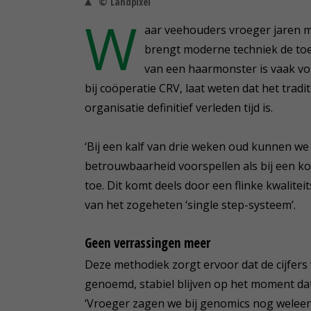
© Landpixel
W
aar veehouders vroeger jaren m
brengt moderne techniek de toek
van een haarmonster is vaak v
bij coöperatie CRV, laat weten dat het tradi
organisatie definitief verleden tijd is.
‘Bij een kalf van drie weken oud kunnen we
betrouwbaarheid voorspellen als bij een koe 
toe. Dit komt deels door een flinke kwalite
van het zogeheten ‘single step-systeem’.
Geen verrassingen meer
Deze methodiek zorgt ervoor dat de cijfers
genoemd, stabiel blijven op het moment dat
‘Vroeger zagen we bij genomics nog weleens 