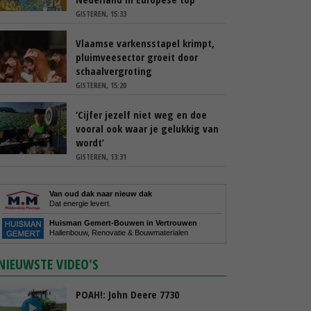
GISTEREN, 15:33
Vlaamse varkensstapel krimpt,
pluimveesector groeit door
schaalvergroting
GISTEREN, 15:20
‘Cijfer jezelf niet weg en doe
vooral ook waar je gelukkig van
wordt’
GISTEREN, 13:31
Van oud dak naar nieuw dak
Dat energie levert.
Huisman Gemert-Bouwen in Vertrouwen
Hallenbouw, Renovatie & Bouwmaterialen
NIEUWSTE VIDEO'S
POAH!: John Deere 7730