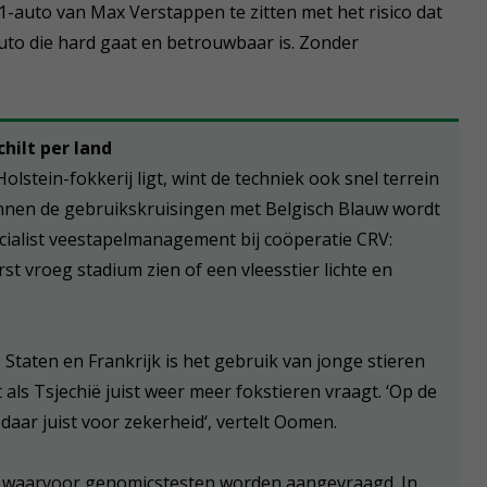
1-auto van Max Verstappen te zitten met het risico dat
e auto die hard gaat en betrouwbaar is. Zonder
hilt per land
stein-fokkerij ligt, wint de techniek ook snel terrein
 binnen de gebruikskruisingen met Belgisch Blauw wordt
ialist veestapelmanagement bij coöperatie CRV:
t vroeg stadium zien of een vleesstier lichte en
Staten en Frankrijk is het gebruik van jonge stieren
 als Tsjechië juist weer meer fokstieren vraagt. ‘Op de
aar juist voor zekerheid‘, vertelt Oomen.
nd waarvoor genomicstesten worden aangevraagd. In