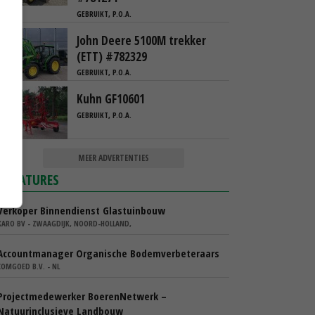
GEBRUIKT, P.O.A.
John Deere 5100M trekker
(ETT) #782329
GEBRUIKT, P.O.A.
Kuhn GF10601
GEBRUIKT, P.O.A.
MEER ADVERTENTIES
VACATURES
Verkoper Binnendienst Glastuinbouw
KARO BV - ZWAAGDIJK, NOORD-HOLLAND,
Accountmanager Organische Bodemverbeteraars
COMGOED B.V. - NL
Projectmedewerker BoerenNetwerk –
Natuurinclusieve Landbouw