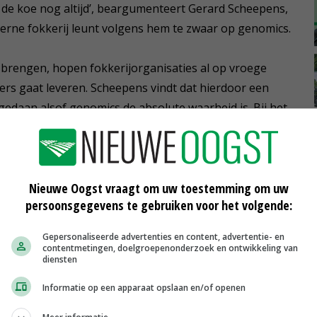
et de koe nog altijd’, beargumenteert Gerard Scheepens,
oderne fokkerij leunt volgens hem te zwaar op genomics.
 brengen, hopen fokkerijorganisaties al op vroege
hters gaat leveren. Scheepens vindt dat hierdoor een
gedaan alsof genomics de absolute waarheid is. Bij het
waarheid aangenomen, maar de betrouwbaarheid van het
Nieuwe Oogst vraagt om uw toestemming om uw
persoonsgegevens te gebruiken voor het volgende:
1-auto van Max Verstappen te zitten
Gepersonaliseerde advertenties en content, advertentie- en
EN
contentmetingen, doelgroepenonderzoek en ontwikkeling van
diensten
ector coordination nog weleens mis. Hij refereert naar
Informatie op een apparaat opslaan en/of openen
ijds op basis van hun genomicsdata torenhoog scoorden