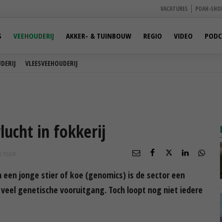
VACATURES
POAH-SHO
S
VEEHOUDERIJ
AKKER- & TUINBOUW
REGIO
VIDEO
PODC
DERIJ
VLEESVEEHOUDERIJ
ucht in fokkerij
6:15
UUR
een jonge stier of koe (genomics) is de sector een
 veel genetische vooruitgang. Toch loopt nog niet iedere