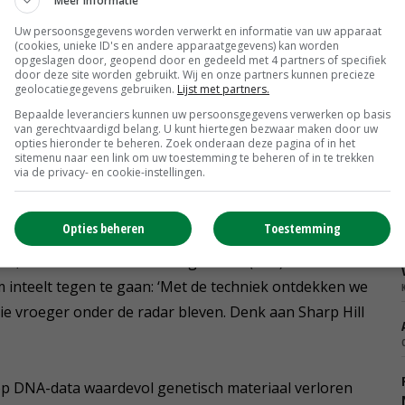
Meer informatie
r de jaren heen hard door de mand vielen toen hun
Uw persoonsgegevens worden verwerkt en informatie van uw apparaat
(cookies, unieke ID's en andere apparaatgegevens) kan worden
opgeslagen door, geopend door en gedeeld met 4 partners of specifiek
door deze site worden gebruikt. Wij en onze partners kunnen precieze
arbij volgens Scheepens dat de spoeling dun wordt en
geolocatiegegevens gebruiken.
Lijst met partners.
maal achter dezelfde genomicsstieren aanlopen, hebben
Bepaalde leveranciers kunnen uw persoonsgegevens verwerken op basis
van gerechtvaardigd belang. U kunt hiertegen bezwaar maken door uw
cruciaal om genoeg uitgeteste stieren achter de hand te
opties hieronder te beheren. Zoek onderaan deze pagina of in het
sitemenu naar een link om uw toestemming te beheren of in te trekken
via de privacy- en cookie-instellingen.
Opties beheren
Toestemming
 volgens hem geen probleem te zijn als veehouders
s, zoals het StierAdviesProgramma (SAP). Genomics
 inteelt tegen te gaan: ‘Met de techniek ontdekken we
die vroeger onder de radar bleven. Denk aan Sharp Hill
op DNA-data waardevol genetisch materiaal verloren