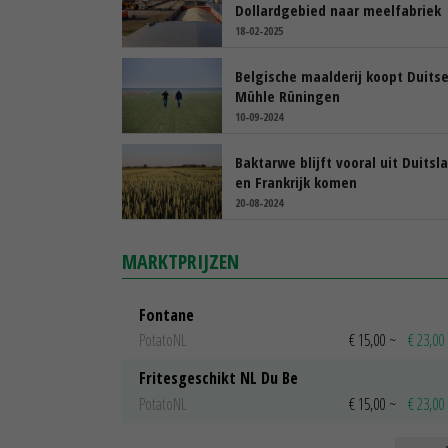
Dollardgebied naar meelfabriek
18-02-2025
Belgische maalderij koopt Duits
Mühle Rüningen
10-09-2024
Baktarwe blijft vooral uit Duitsl
en Frankrijk komen
20-08-2024
MARKTPRIJZEN
Fontane
PotatoNL
€ 15,00
~
€ 23,00
Fritesgeschikt NL Du Be
PotatoNL
€ 15,00
~
€ 23,00