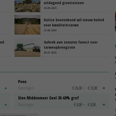
uitdagend groeiseizoen
24-09-2024
e
Duitse boerenbond wil nieuw beleid
voor kwaliteitstarwe
22-08-2024
and
Gebrek aan zonuren funest voor
tarweopbrengsten
30-07-2024
Peen
Noteringen
€ 26,00
~
€ 33,00
Uien Middenmeer Geel 30-60% grof
Noteringen
€ 0,00
~
€ 0,00