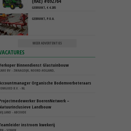
(HAE) #692764
GEBRUIKT, € 4.285
GEBRUIKT, P.O.A.
MEER ADVERTENTIES
VACATURES
Verkoper Binnendienst Glastuinbouw
KARO BV - ZWAAGDIJK, NOORD-HOLLAND,
Accountmanager Organische Bodemverbeteraars
COMGOED B.V. - NL
Projectmedewerker BoerenNetwerk –
Natuurinclusieve Landbouw
WIJ.LAND - ABCOUDE
Teamleider instroom kwekerij
IBN - SCHAIJK