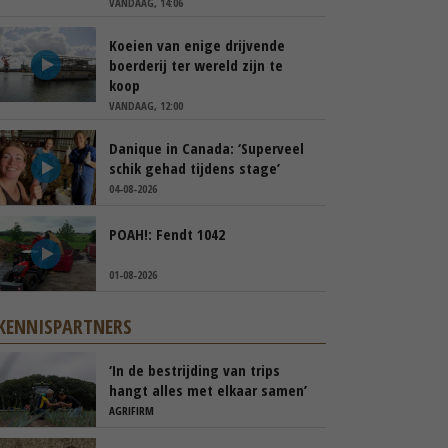
VANDAAG, 14:06
Koeien van enige drijvende
boerderij ter wereld zijn te
koop
VANDAAG, 12:00
Danique in Canada: ‘Superveel
schik gehad tijdens stage’
04-08-2026
POAH!: Fendt 1042
01-08-2026
KENNISPARTNERS
‘In de bestrijding van trips
hangt alles met elkaar samen’
AGRIFIRM