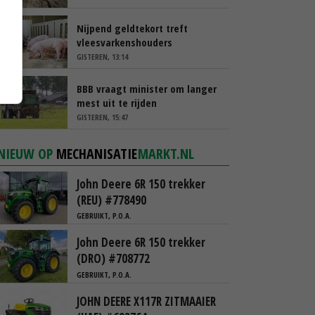
Nijpend geldtekort treft
vleesvarkenshouders
GISTEREN, 13:14
BBB vraagt minister om langer
mest uit te rijden
GISTEREN, 15:47
NIEUW OP
MECHANISATIE
MARKT.NL
John Deere 6R 150 trekker
(REU) #778490
GEBRUIKT, P.O.A.
John Deere 6R 150 trekker
(DRO) #708772
GEBRUIKT, P.O.A.
JOHN DEERE X117R ZITMAAIER