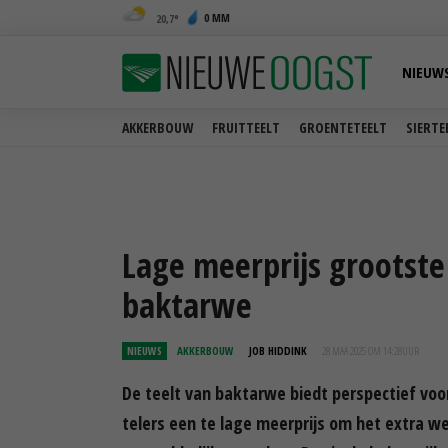
0 MM
20,7
NIEUW
AKKERBOUW
FRUITTEELT
GROENTETEELT
SIERTE
Lage meerprijs grootste
baktarwe
NIEUWS
AKKERBOUW
JOB HIDDINK
28 MAA 2025 OM 14:28
UUR
De teelt van baktarwe biedt perspectief vo
telers een te lage meerprijs om het extra we