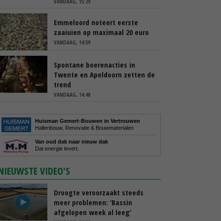
VANDAAG, 15:29
Emmeloord noteert eerste
zaaiuien op maximaal 20 euro
VANDAAG, 14:59
Spontane boerenacties in
Twente en Apeldoorn zetten de
trend
VANDAAG, 14:48
Huisman Gemert-Bouwen in Vertrouwen
Hallenbouw, Renovatie & Bouwmaterialen
Van oud dak naar nieuw dak
Dat energie levert.
NIEUWSTE VIDEO'S
Droogte veroorzaakt steeds
meer problemen: ‘Bassin
afgelopen week al leeg’