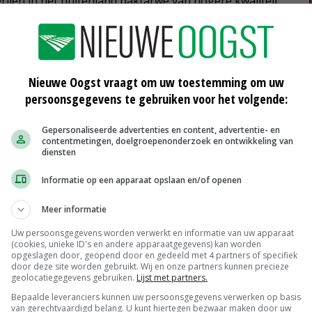
ijen in het buitenland baktarwe van hogere kwaliteit
re prijs.
terwijl supermarkten inspelen op de consument. De koper
erzoekers. Ze kondigen aan dat dit jaar een
Nieuwe Oogst vraagt om uw toestemming om uw
persoonsgegevens te gebruiken voor het volgende:
inzicht te krijgen in de prijsopbouw binnen de keten.
Gepersonaliseerde advertenties en content, advertentie- en
n kansen
contentmetingen, doelgroepenonderzoek en ontwikkeling van
diensten
n Economic Research en Wageningen Plant Research
achten dat de kwaliteit van het graansoort kan
Informatie op een apparaat opslaan en/of openen
 zomers vanwege klimaatverandering. Daarbij blijft
Meer informatie
nt.
Uw persoonsgegevens worden verwerkt en informatie van uw apparaat
(cookies, unieke ID's en andere apparaatgegevens) kan worden
kers dat gerichte teeltmaatregelen, zoals een
opgeslagen door, geopend door en gedeeld met 4 partners of specifiek
door deze site worden gebruikt. Wij en onze partners kunnen precieze
 op eiwitkwaliteit, bijdragen aan het vergroten van de
geolocatiegegevens gebruiken.
Lijst met partners.
 is voor broodproductie.
Bepaalde leveranciers kunnen uw persoonsgegevens verwerken op basis
van gerechtvaardigd belang. U kunt hiertegen bezwaar maken door uw