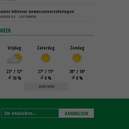
Senior Adviseur Gewassenverzekeringen
AGRIVER U.A. - ZOETERMEER
WEER
Vrijdag
Zaterdag
Zondag
23
°
/ 12
°
27
°
/ 11
°
30
°
/ 14
°
10 %
0 %
0 %
MEER WEER
AANMELDEN