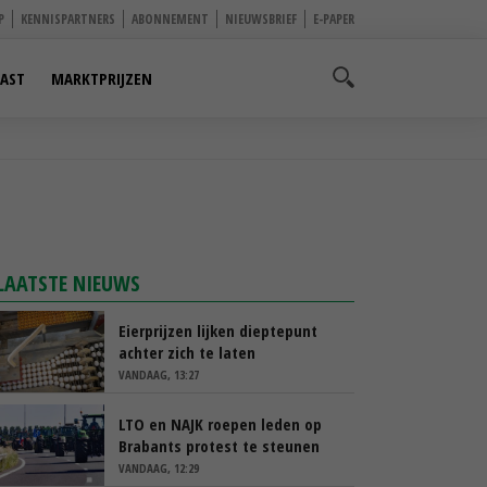
P
KENNISPARTNERS
ABONNEMENT
NIEUWSBRIEF
E-PAPER
AST
MARKTPRIJZEN
LAATSTE NIEUWS
Eierprijzen lijken dieptepunt
achter zich te laten
VANDAAG, 13:27
LTO en NAJK roepen leden op
Brabants protest te steunen
VANDAAG, 12:29