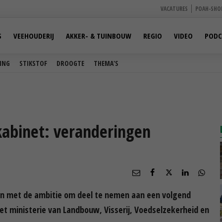
VACATURES
POAH-SHO
S
VEEHOUDERIJ
AKKER- & TUINBOUW
REGIO
VIDEO
PODC
ING
STIKSTOF
DROOGTE
THEMA'S
kabinet: veranderingen
n met de ambitie om deel te nemen aan een volgend
et ministerie van Landbouw, Visserij, Voedselzekerheid en