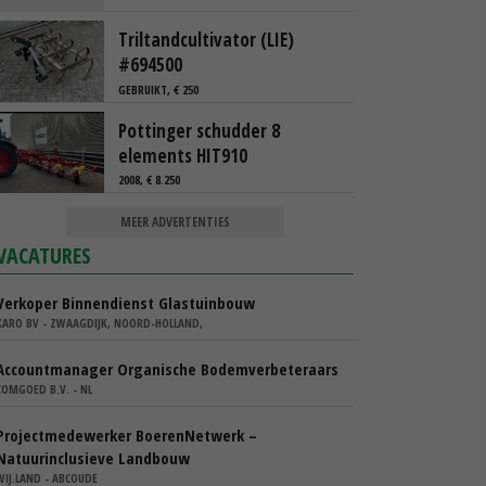
Triltandcultivator (LIE)
#694500
GEBRUIKT, € 250
Pottinger schudder 8
elements HIT910
2008, € 8.250
MEER ADVERTENTIES
VACATURES
Verkoper Binnendienst Glastuinbouw
KARO BV - ZWAAGDIJK, NOORD-HOLLAND,
Accountmanager Organische Bodemverbeteraars
COMGOED B.V. - NL
Projectmedewerker BoerenNetwerk –
Natuurinclusieve Landbouw
WIJ.LAND - ABCOUDE