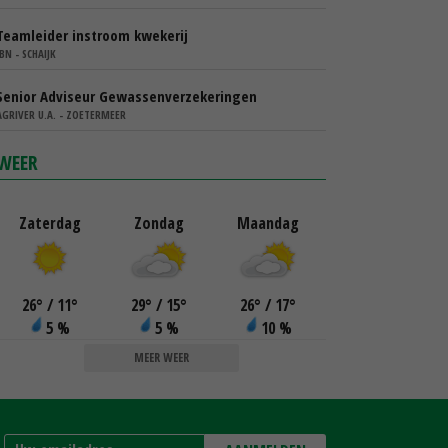
Teamleider instroom kwekerij
IBN - SCHAIJK
Senior Adviseur Gewassenverzekeringen
AGRIVER U.A. - ZOETERMEER
WEER
Zaterdag
Zondag
Maandag
26
°
/ 11
°
29
°
/ 15
°
26
°
/ 17
°
5 %
5 %
10 %
MEER WEER