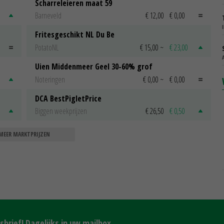
Scharreleieren maat 59
Barneveld
€ 12,00
€ 0,00
Fritesgeschikt NL Du Be
PotatoNL
€ 15,00
~
€ 23,00
Uien Middenmeer Geel 30-60% grof
Noteringen
€ 0,00
~
€ 0,00
DCA BestPigletPrice
Biggen weekprijzen
€ 26,50
€ 0,50
MEER MARKTPRIJZEN
brief! Dagelijks in uw mailbox