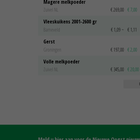
Magere melkpoeder
Zuivel NL
€ 269,00
€ 7,00
Vleeskuikens 2001-2600 gr
Barneveld
€ 1,09
~
€ 1,11
Gerst
Groningen
€ 197,00
€ 2,00
Volle melkpoeder
Zuivel NL
€ 345,00
€ 20,00
Meld u hier aan voor de Nieuwe Oogst nieuws