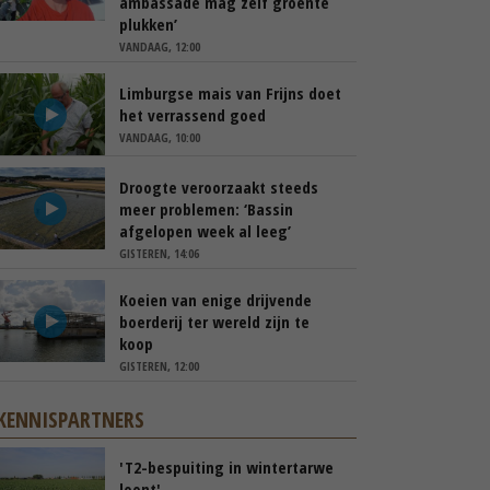
ambassade mag zelf groente
plukken’
VANDAAG, 12:00
Limburgse mais van Frijns doet
het verrassend goed
VANDAAG, 10:00
Droogte veroorzaakt steeds
meer problemen: ‘Bassin
afgelopen week al leeg’
GISTEREN, 14:06
Koeien van enige drijvende
boerderij ter wereld zijn te
koop
GISTEREN, 12:00
KENNISPARTNERS
'T2-bespuiting in wintertarwe
loont'