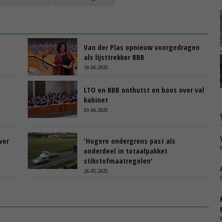
Van der Plas opnieuw voorgedragen
als lijsttrekker BBB
10-06-2025
LTO en BBB onthutst en boos over val
kabinet
03-06-2025
ver
'Hogere ondergrens past als
onderdeel in totaalpakket
stikstofmaatregelen'
26-05-2025