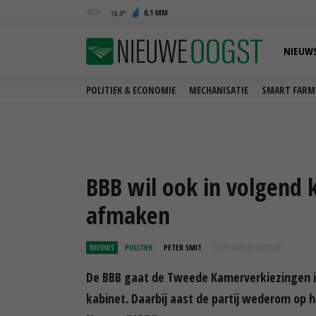
0,1 MM
18,8
NIEUW
POLITIEK & ECONOMIE
MECHANISATIE
SMART FARM
BBB wil ook in volgend 
afmaken
NIEUWS
POLITIEK
PETER SMIT
23 JUN 2025 OM 10:01
UUR
De BBB gaat de Tweede Kamerverkiezingen i
kabinet. Daarbij aast de partij wederom op h