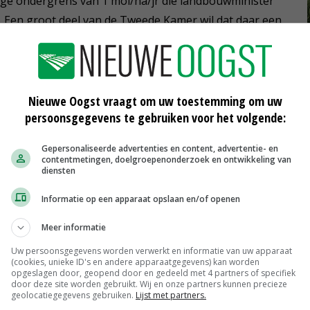
ge ondergrens van 1 mol/ha/jr die landbouwminister
 Een groot deel van de Tweede Kamer wil dat daar een
t. Het standpunt van BBB hierin is dat de Lbv-
ofvermindering gaan opleveren. ‘Dat zorgt er al voor dat
gereduceerd’, zegt Van der Plas.
Nieuwe Oogst vraagt om uw toestemming om uw
ale zekerheid zijn belangrijke pijlers onder de
persoonsgegevens te gebruiken voor het volgende:
rvatief noemt Van der Plas de koers van haar partij.
Gepersonaliseerde advertenties en content, advertentie- en
contentmetingen, doelgroepenonderzoek en ontwikkeling van
diensten
d de vier zetels, een verlies van drie zetels. Van der
 weer zal inslaan. ‘Ik denk dat deze verkiezingen heel
Informatie op een apparaat opslaan en/of openen
bij de Provinciale Statenverkiezingen weer terug komt.
Meer informatie
 dit kabinet. Dat werd gezien en gewaardeerd door de
 er mee, maar juist als het moeilijk wordt gaan wij door.
Uw persoonsgegevens worden verwerkt en informatie van uw apparaat
(cookies, unieke ID's en andere apparaatgegevens) kan worden
opgeslagen door, geopend door en gedeeld met 4 partners of specifiek
door deze site worden gebruikt. Wij en onze partners kunnen precieze
geolocatiegegevens gebruiken.
Lijst met partners.