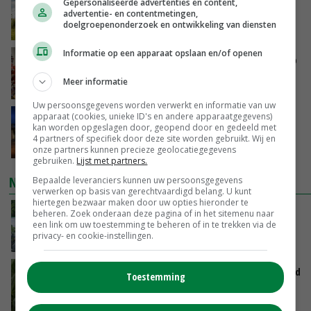
‘Rendement van Krullvarkens komt van de
Gepersonaliseerde advertenties en content,
overkant’
advertentie- en contentmetingen,
doelgroepenonderzoek en ontwikkeling van diensten
VANDAAG, 15:30
Informatie op een apparaat opslaan en/of openen
Oorlogen en El Niño stuwen voedselprijzen op
Meer informatie
VANDAAG, 15:04
Uw persoonsgegevens worden verwerkt en informatie van uw
apparaat (cookies, unieke ID's en andere apparaatgegevens)
Nettowinst Royal A-ware onder druk ondanks
kan worden opgeslagen door, geopend door en gedeeld met
hogere omzet
4 partners of specifiek door deze site worden gebruikt. Wij en
VANDAAG, 14:35
onze partners kunnen precieze geolocatiegegevens
gebruiken.
Lijst met partners.
NIEUWSTE VIDEO'S
Bepaalde leveranciers kunnen uw persoonsgegevens
verwerken op basis van gerechtvaardigd belang. U kunt
hiertegen bezwaar maken door uw opties hieronder te
Oekraïne-vlogger Kees Huizinga: ‘Bezoek van
beheren. Zoek onderaan deze pagina of in het sitemenu naar
een link om uw toestemming te beheren of in te trekken via de
de ambassade mag zelf groente plukken’
privacy- en cookie-instellingen.
VANDAAG, 12:00
Limburgse mais van Frijns doet het verrassend
Toestemming
goed
VANDAAG, 10:00