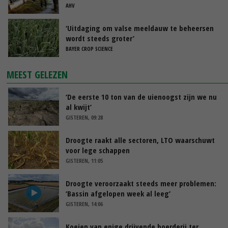
tijdens de transitieperiode
AHV
‘Uitdaging om valse meeldauw te beheersen
wordt steeds groter’
BAYER CROP SCIENCE
MEEST GELEZEN
‘De eerste 10 ton van de uienoogst zijn we nu
al kwijt’
GISTEREN, 09:28
Droogte raakt alle sectoren, LTO waarschuwt
voor lege schappen
GISTEREN, 11:05
Droogte veroorzaakt steeds meer problemen:
‘Bassin afgelopen week al leeg’
GISTEREN, 14:06
Koeien van enige drijvende boerderij ter