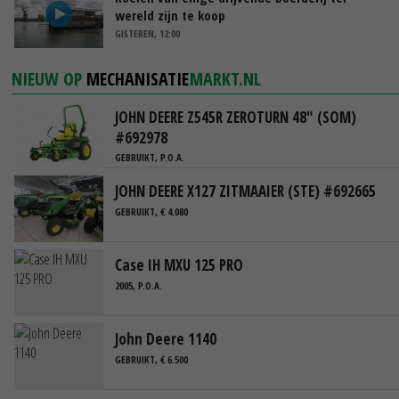
wereld zijn te koop
GISTEREN, 12:00
NIEUW OP
MECHANISATIE
MARKT.NL
JOHN DEERE Z545R ZEROTURN 48" (SOM)
#692978
GEBRUIKT, P.O.A.
JOHN DEERE X127 ZITMAAIER (STE) #692665
GEBRUIKT, € 4.080
Case IH MXU 125 PRO
2005, P.O.A.
John Deere 1140
GEBRUIKT, € 6.500