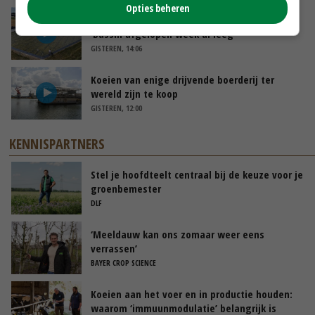
Opties beheren
Droogte veroorzaakt steeds meer problemen:
‘Bassin afgelopen week al leeg’
GISTEREN, 14:06
Koeien van enige drijvende boerderij ter
wereld zijn te koop
GISTEREN, 12:00
KENNISPARTNERS
Stel je hoofdteelt centraal bij de keuze voor je
groenbemester
DLF
‘Meeldauw kan ons zomaar weer eens
verrassen’
BAYER CROP SCIENCE
Koeien aan het voer en in productie houden:
waarom ‘immuunmodulatie’ belangrijk is