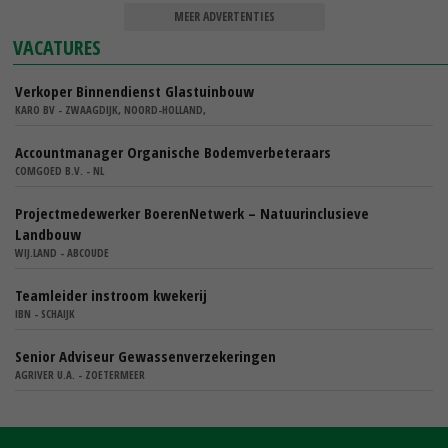
MEER ADVERTENTIES
VACATURES
Verkoper Binnendienst Glastuinbouw
KARO BV - ZWAAGDIJK, NOORD-HOLLAND,
Accountmanager Organische Bodemverbeteraars
COMGOED B.V. - NL
Projectmedewerker BoerenNetwerk – Natuurinclusieve
Landbouw
WIJ.LAND - ABCOUDE
Teamleider instroom kwekerij
IBN - SCHAIJK
Senior Adviseur Gewassenverzekeringen
AGRIVER U.A. - ZOETERMEER