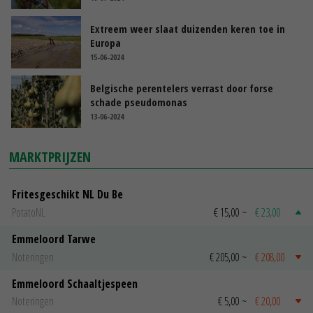
Extreem weer slaat duizenden keren toe in
Europa
15-06-2024
Belgische perentelers verrast door forse
schade pseudomonas
13-06-2024
MARKTPRIJZEN
Fritesgeschikt NL Du Be
PotatoNL
€ 15,00
~
€ 23,00
Emmeloord Tarwe
Noteringen
€ 205,00
~
€ 208,00
Emmeloord Schaaltjespeen
Noteringen
€ 5,00
~
€ 20,00