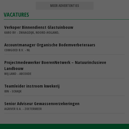
MEER ADVERTENTIES
VACATURES
Verkoper Binnendienst Glastuinbouw
KARO BV - ZWAAGDIJK, NOORD-HOLLAND,
Accountmanager Organische Bodemverbeteraars
COMGOED B.V. - NL
Projectmedewerker BoerenNetwerk – Natuurinclusieve
Landbouw
WIJ.LAND - ABCOUDE
Teamleider instroom kwekerij
IBN - SCHAIJK
Senior Adviseur Gewassenverzekeringen
AGRIVER U.A. - ZOETERMEER