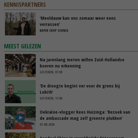
KENNISPARTNERS
‘Meeldauw kan ons zomaar weer eens
verrassen’
BAYER CROP SCIENCE
MEEST GELEZEN
Na jarenlang meten willen Zuid-Hollandse
boeren nu erkenning
GISTEREN, 07:00
‘De droogte begint ver voor de grens bij
Lobith’
GISTEREN, 11:00
Oekraïne-vlogger Kees Huizinga: ‘Bezoek van
de ambassade mag zelf groente plukken’
07-08-2026
Aandeel China in wereldwijde fritesexport