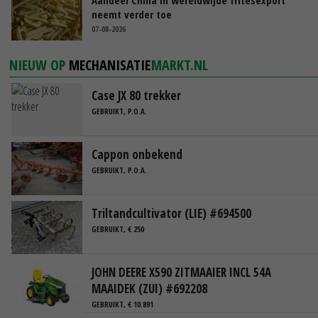
neemt verder toe
07-08-2026
NIEUW OP
MECHANISATIE
MARKT.NL
Case JX 80 trekker
GEBRUIKT, P.O.A.
Cappon onbekend
GEBRUIKT, P.O.A.
Triltandcultivator (LIE) #694500
GEBRUIKT, € 250
JOHN DEERE X590 ZITMAAIER INCL 54A
MAAIDEK (ZUI) #692208
GEBRUIKT, € 10.891