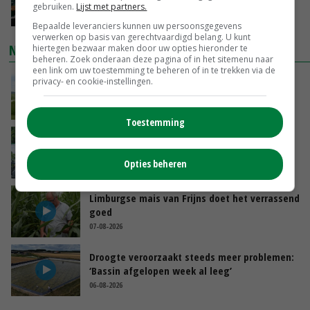
je gelukkig van wordt’
gebruiken.
Lijst met partners.
GISTEREN, 13:31
Bepaalde leveranciers kunnen uw persoonsgegevens
verwerken op basis van gerechtvaardigd belang. U kunt
NIEUWSTE VIDEO'S
hiertegen bezwaar maken door uw opties hieronder te
beheren. Zoek onderaan deze pagina of in het sitemenu naar
een link om uw toestemming te beheren of in te trekken via de
POAH!: John Deere 7730
privacy- en cookie-instellingen.
GISTEREN, 10:00
Toestemming
Oekraïne-vlogger Kees Huizinga: ‘Bezoek van
de ambassade mag zelf groente plukken’
Opties beheren
07-08-2026
Limburgse mais van Frijns doet het verrassend
goed
07-08-2026
Droogte veroorzaakt steeds meer problemen:
‘Bassin afgelopen week al leeg’
06-08-2026