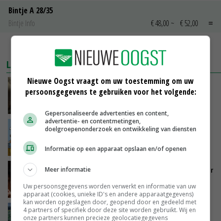
Bintje A 28/35
Bintje Info
€ 48,00
~
€ 52,00
MEER MARKTPRIJZEN
LAATSTE NIEUWS
Nieuwe Oogst vraagt om uw toestemming om uw
‘Samenwerking A-ware en Amalthea gaat
persoonsgegevens te gebruiken voor het volgende:
zorgen voor meer balans’
GISTEREN, 16:01
Gepersonaliseerde advertenties en content,
advertentie- en contentmetingen,
Internationale vraag naar geitenzuivel blijft
doelgroepenonderzoek en ontwikkeling van diensten
groot: Nederland in Europese top
GISTEREN, 15:33
Informatie op een apparaat opslaan en/of openen
Vlaamse varkensstapel krimpt, pluimveesector
Meer informatie
groeit door schaalvergroting
Uw persoonsgegevens worden verwerkt en informatie van uw
GISTEREN, 15:20
apparaat (cookies, unieke ID's en andere apparaatgegevens)
kan worden opgeslagen door, geopend door en gedeeld met
4 partners of specifiek door deze site worden gebruikt. Wij en
‘Cijfer jezelf niet weg en doe vooral ook waar
onze partners kunnen precieze geolocatiegegevens