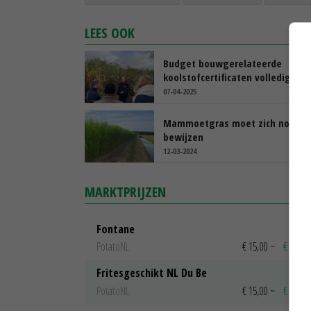
LEES OOK
Budget bouwgerelateerde
koolstofcertificaten volledig be
07-04-2025
Mammoetgras moet zich nog
bewijzen
12-03-2024
MARKTPRIJZEN
Fontane
PotatoNL
€ 15,00
~
€ 23,00
Fritesgeschikt NL Du Be
PotatoNL
€ 15,00
~
€ 23,00