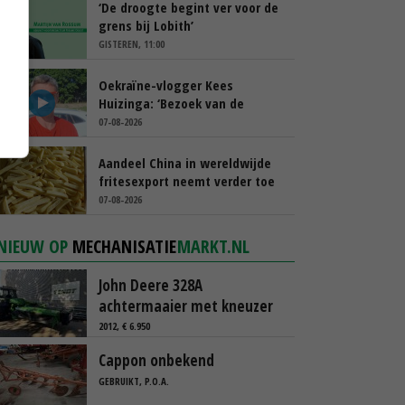
‘De droogte begint ver voor de
grens bij Lobith’
GISTEREN, 11:00
Oekraïne-vlogger Kees
Huizinga: ‘Bezoek van de
ambassade mag zelf groente
07-08-2026
plukken’
Aandeel China in wereldwijde
fritesexport neemt verder toe
07-08-2026
NIEUW OP
MECHANISATIE
MARKT.NL
John Deere 328A
achtermaaier met kneuzer
2012, € 6.950
Cappon onbekend
GEBRUIKT, P.O.A.