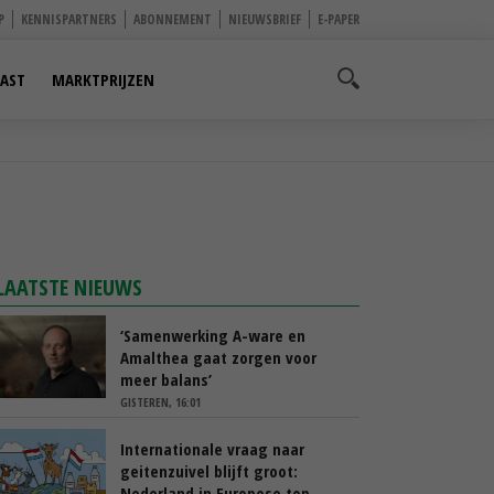
P
KENNISPARTNERS
ABONNEMENT
NIEUWSBRIEF
E-PAPER
AST
MARKTPRIJZEN
LAATSTE NIEUWS
‘Samenwerking A-ware en
Amalthea gaat zorgen voor
meer balans’
GISTEREN, 16:01
Internationale vraag naar
geitenzuivel blijft groot:
Nederland in Europese top