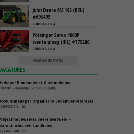
John Deere 6M 165 (BRU)
#695499
GEBRUIKT, P.O.A.
Pöttinger Servo 4000P
wentelploeg (HIL) #779280
GEBRUIKT, P.O.A.
MEER ADVERTENTIES
VACATURES
Verkoper Binnendienst Glastuinbouw
KARO BV - ZWAAGDIJK, NOORD-HOLLAND,
Accountmanager Organische Bodemverbeteraars
COMGOED B.V. - NL
Projectmedewerker BoerenNetwerk –
Natuurinclusieve Landbouw
WIJ.LAND - ABCOUDE