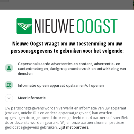
Verwachte uitbreiding van 1.000
nut
hectare miscanthus in 2025
30-10-2024
Nieuwe Oogst vraagt om uw toestemming om uw
persoonsgegevens te gebruiken voor het volgende:
Van koeien melken naar
mammoetgras telen
Gepersonaliseerde advertenties en content, advertentie- en
21-11-2023
contentmetingen, doelgroepenonderzoek en ontwikkeling van
diensten
Informatie op een apparaat opslaan en/of openen
Meer informatie
Peen
Noteringen
€ 26,00
~
€ 33,00
Uw persoonsgegevens worden verwerkt en informatie van uw apparaat
(cookies, unieke ID's en andere apparaatgegevens) kan worden
Uien Middenmeer Geel 30-60% grof
opgeslagen door, geopend door en gedeeld met 4 partners of specifiek
door deze site worden gebruikt. Wij en onze partners kunnen precieze
Noteringen
€ 0,00
~
€ 0,00
geolocatiegegevens gebruiken.
Lijst met partners.