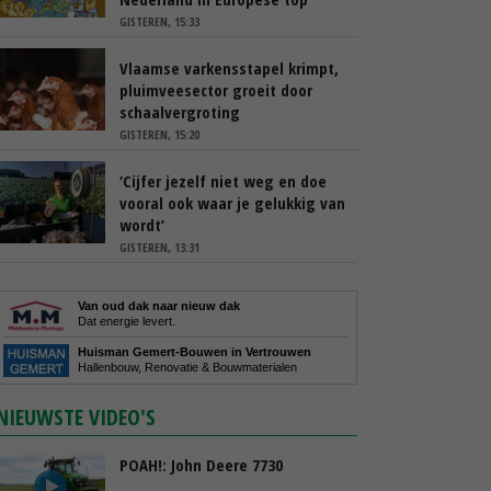
GISTEREN, 15:33
Vlaamse varkensstapel krimpt,
pluimveesector groeit door
schaalvergroting
GISTEREN, 15:20
‘Cijfer jezelf niet weg en doe
vooral ook waar je gelukkig van
wordt’
GISTEREN, 13:31
Van oud dak naar nieuw dak
Dat energie levert.
Huisman Gemert-Bouwen in Vertrouwen
Hallenbouw, Renovatie & Bouwmaterialen
NIEUWSTE VIDEO'S
POAH!: John Deere 7730