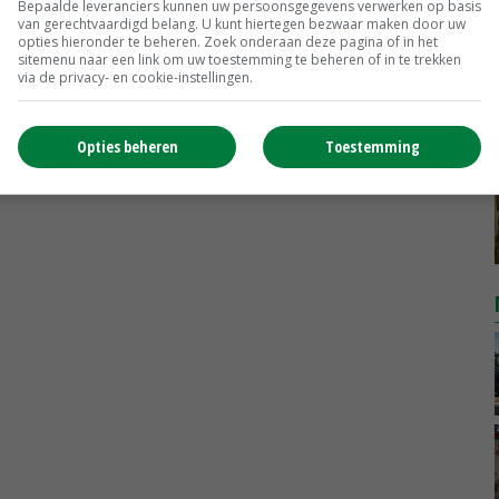
Bepaalde leveranciers kunnen uw persoonsgegevens verwerken op basis
MEER MARKTPRIJZEN
van gerechtvaardigd belang. U kunt hiertegen bezwaar maken door uw
opties hieronder te beheren. Zoek onderaan deze pagina of in het
sitemenu naar een link om uw toestemming te beheren of in te trekken
via de privacy- en cookie-instellingen.
Opties beheren
Toestemming