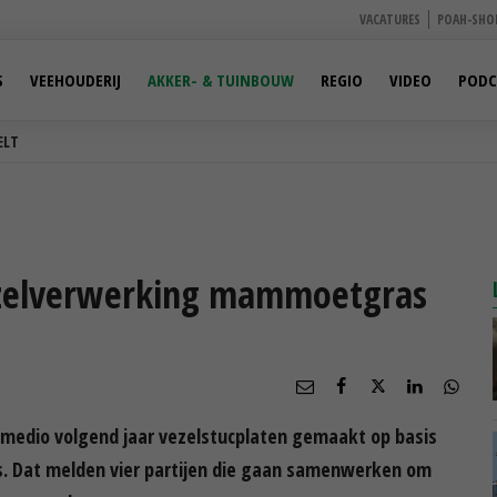
VACATURES
POAH-SHO
S
VEEHOUDERIJ
AKKER- & TUINBOUW
REGIO
VIDEO
PODC
ELT
ezelverwerking mammoetgras
medio volgend jaar vezelstucplaten gemaakt op basis
 Dat melden vier partijen die gaan samenwerken om