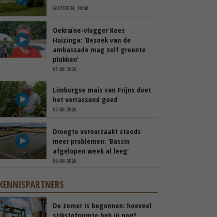
GISTEREN, 10:00
Oekraïne-vlogger Kees
Huizinga: ‘Bezoek van de
ambassade mag zelf groente
plukken’
07-08-2026
Limburgse mais van Frijns doet
het verrassend goed
07-08-2026
Droogte veroorzaakt steeds
meer problemen: ‘Bassin
afgelopen week al leeg’
06-08-2026
KENNISPARTNERS
De zomer is begonnen: hoeveel
stikstofruimte heb jij nog?