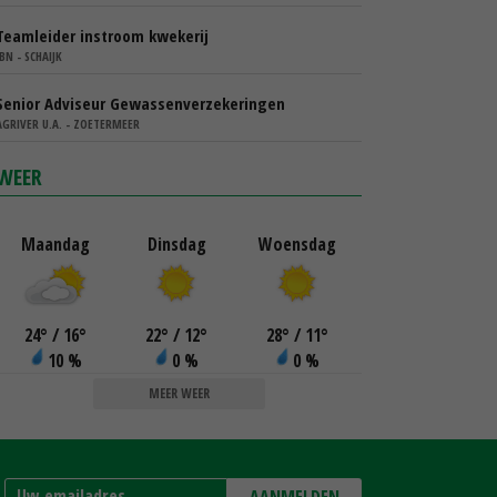
Teamleider instroom kwekerij
IBN - SCHAIJK
Senior Adviseur Gewassenverzekeringen
AGRIVER U.A. - ZOETERMEER
WEER
Maandag
Dinsdag
Woensdag
24
°
/ 16
°
22
°
/ 12
°
28
°
/ 11
°
10 %
0 %
0 %
MEER WEER