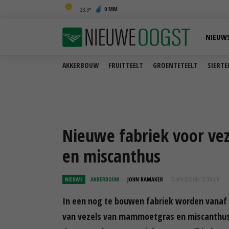
0 MM
23,3
NIEUW
AKKERBOUW
FRUITTEELT
GROENTETEELT
SIERTE
Nieuwe fabriek voor v
en miscanthus
NIEUWS
AKKERBOUW
JOHN RAMAKER
25 APR 2025 OM 16:30
UUR
In een nog te bouwen fabriek worden vanaf 
van vezels van mammoetgras en miscanthus.