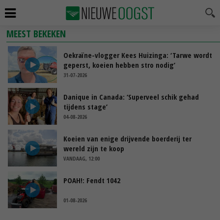
MEEST BEKEKEN
Oekraïne-vlogger Kees Huizinga: ‘Tarwe wordt
geperst, koeien hebben stro nodig’
31-07-2026
Danique in Canada: ‘Superveel schik gehad
tijdens stage’
04-08-2026
Koeien van enige drijvende boerderij ter
wereld zijn te koop
VANDAAG, 12:00
POAH!: Fendt 1042
01-08-2026