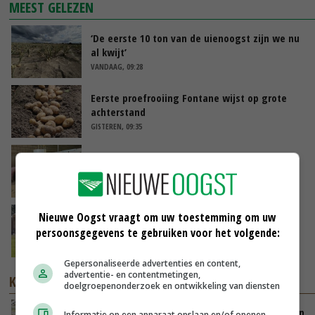
MEEST GELEZEN
‘De eerste 10 ton van de uienoogst zijn we nu
al kwijt’
VANDAAG, 09:28
Eerste proefrooiing Fontane wijst op grote
achterstand
GISTEREN, 09:35
Nijpend geldtekort treft vleesvarkenshouders
GISTEREN, 13:14
Nieuwe Oogst vraagt om uw toestemming om uw
BBB vraagt minister om langer mest uit te
rijden
persoonsgegevens te gebruiken voor het volgende:
GISTEREN, 15:47
Gepersonaliseerde advertenties en content,
advertentie- en contentmetingen,
KENNISPARTNERS
doelgroepenonderzoek en ontwikkeling van diensten
Hoe ze in Nieuw-Zeeland melkrobot en weiden
Informatie op een apparaat opslaan en/of openen