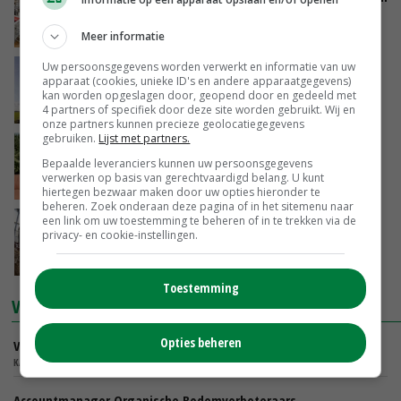
samenbrengen
LELY
Meer informatie
Uw persoonsgegevens worden verwerkt en informatie van uw
Bij CONO aan tafel: De stap naar de nieuwe
apparaat (cookies, unieke ID's en andere apparaatgegevens)
tijd
kan worden opgeslagen door, geopend door en gedeeld met
4 partners of specifiek door deze site worden gebruikt. Wij en
CONO KAASMAKERS
onze partners kunnen precieze geolocatiegegevens
gebruiken.
Lijst met partners.
Aaltjes in de bodem? Zo helpen
Bepaalde leveranciers kunnen uw persoonsgegevens
groenbemesters de druk natuurlijk verlagen
verwerken op basis van gerechtvaardigd belang. U kunt
DSV ZADEN NEDERLAND
hiertegen bezwaar maken door uw opties hieronder te
beheren. Zoek onderaan deze pagina of in het sitemenu naar
een link om uw toestemming te beheren of in te trekken via de
Kalverdiarree: zo houd je je kalveren gezond
privacy- en cookie-instellingen.
KALVOLAC
Toestemming
VACATURES
Opties beheren
Verkoper Binnendienst Glastuinbouw
KARO BV - ZWAAGDIJK, NOORD-HOLLAND,
Accountmanager Organische Bodemverbeteraars