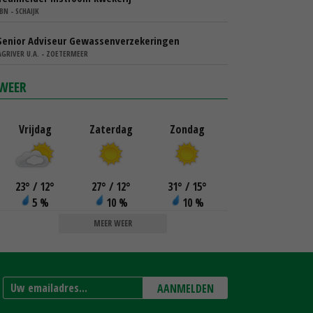
IBN - SCHAIJK
Senior Adviseur Gewassenverzekeringen
AGRIVER U.A. - ZOETERMEER
WEER
Vrijdag
Zaterdag
Zondag
23
°
/ 12
°
27
°
/ 12
°
31
°
/ 15
°
5 %
10 %
10 %
MEER WEER
AANMELDEN