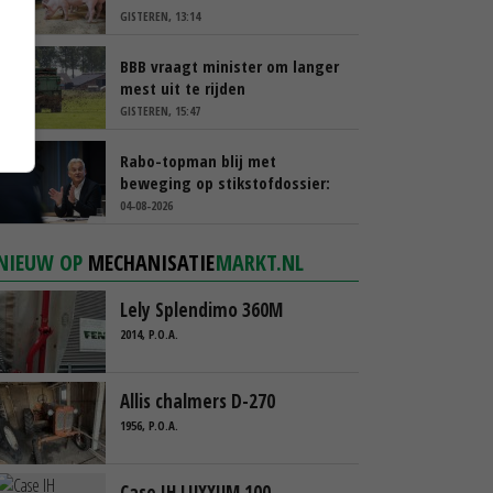
GISTEREN, 13:14
BBB vraagt minister om langer
mest uit te rijden
GISTEREN, 15:47
Rabo-topman blij met
beweging op stikstofdossier:
‘Verdienmodel van boeren blijft
04-08-2026
cruciaal’
NIEUW OP
MECHANISATIE
MARKT.NL
Lely Splendimo 360M
2014, P.O.A.
Allis chalmers D-270
1956, P.O.A.
Case IH LUXXUM 100