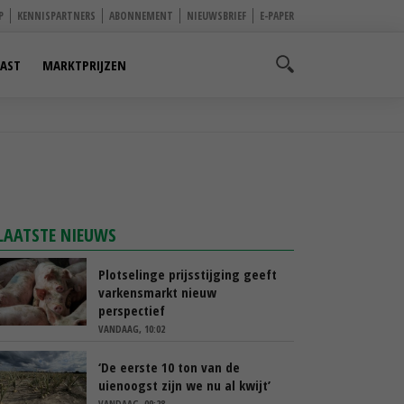
P
KENNISPARTNERS
ABONNEMENT
NIEUWSBRIEF
E-PAPER
AST
MARKTPRIJZEN
LAATSTE NIEUWS
Plotselinge prijsstijging geeft
varkensmarkt nieuw
perspectief
VANDAAG, 10:02
‘De eerste 10 ton van de
uienoogst zijn we nu al kwijt’
VANDAAG, 09:28