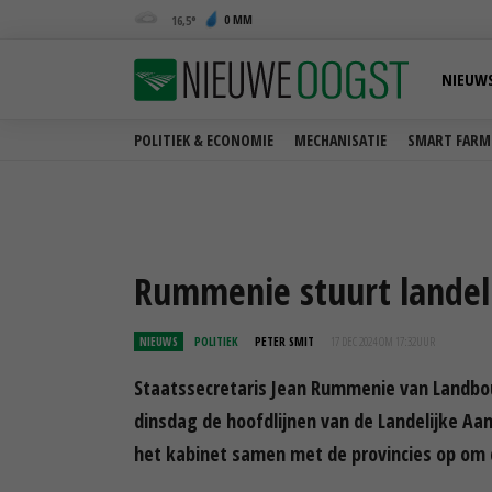
0 MM
16,5
NIEUW
POLITIEK & ECONOMIE
MECHANISATIE
SMART FARM
Rummenie stuurt landel
NIEUWS
POLITIEK
PETER SMIT
17 DEC 2024 OM 17:32
UUR
Staatssecretaris Jean Rummenie van Landbou
dinsdag de hoofdlijnen van de Landelijke A
het kabinet samen met de provincies op om d