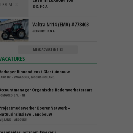
2017, P.O.A.
Valtra N114 (EMA) #778403
GEBRUIKT, P.O.A.
MEER ADVERTENTIES
VACATURES
Verkoper Binnendienst Glastuinbouw
KARO BV - ZWAAGDIJK, NOORD-HOLLAND,
Accountmanager Organische Bodemverbeteraars
COMGOED B.V. - NL
Projectmedewerker BoerenNetwerk –
Natuurinclusieve Landbouw
WIJ.LAND - ABCOUDE
Teamleider instroom kwekerij