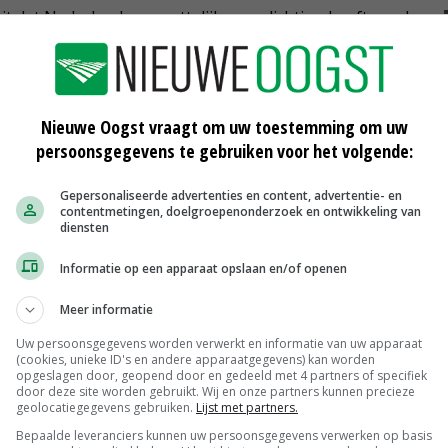
it dat Nederland een wettelijke verplichting heeft om de
 – te beschermen.
naar de definitie van 'probleemwolf' en een manier om
Nieuwe Oogst vraagt om uw toestemming om uw
bij een overlastgevende wolf te versnellen. Daarnaast
persoonsgegevens te gebruiken voor het volgende:
e mogelijkheden Europese fondsen bieden voor
 wolf en hoe andere Europese landen deze fondsen
Gepersonaliseerde advertenties en content, advertentie- en
contentmetingen, doelgroepenonderzoek en ontwikkeling van
diensten
Informatie op een apparaat opslaan en/of openen
n Landelijk Deskundigenteam Wolf, dat de provincies
Meer informatie
voorzien bij acute situaties. Wageningen University &
Uw persoonsgegevens worden verwerkt en informatie van uw apparaat
zoek uit om de staat van instandhouding van de
(cookies, unieke ID's en andere apparaatgegevens) kan worden
opgeslagen door, geopend door en gedeeld met 4 partners of specifiek
tstellen.
door deze site worden gebruikt. Wij en onze partners kunnen precieze
geolocatiegegevens gebruiken.
Lijst met partners.
Bepaalde leveranciers kunnen uw persoonsgegevens verwerken op basis
ese Commissie om aandacht te vragen voor de