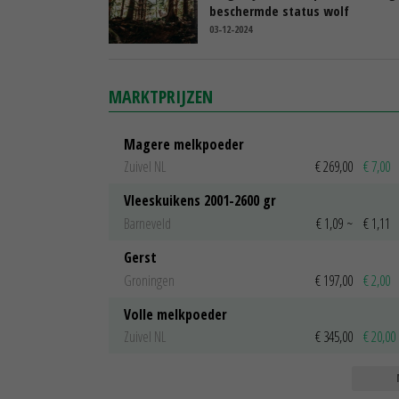
beschermde status wolf
03-12-2024
MARKTPRIJZEN
Magere melkpoeder
Zuivel NL
€ 269,00
€ 7,00
Vleeskuikens 2001-2600 gr
Barneveld
€ 1,09
~
€ 1,11
Gerst
Groningen
€ 197,00
€ 2,00
Volle melkpoeder
Zuivel NL
€ 345,00
€ 20,00