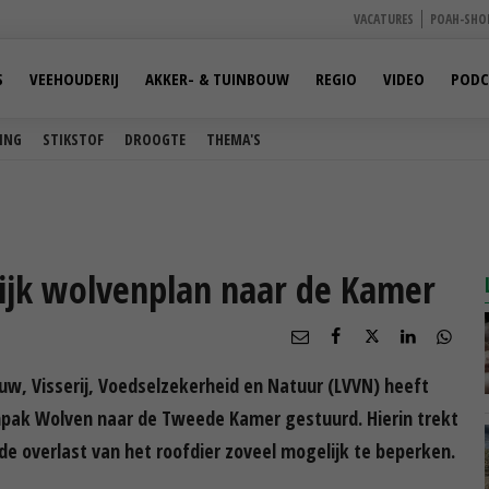
VACATURES
POAH-SHO
S
VEEHOUDERIJ
AKKER- & TUINBOUW
REGIO
VIDEO
PODC
ING
STIKSTOF
DROOGTE
THEMA'S
ijk wolvenplan naar de Kamer
w, Visserij, Voedselzekerheid en Natuur (LVVN) heeft
anpak Wolven naar de Tweede Kamer gestuurd. Hierin trekt
e overlast van het roofdier zoveel mogelijk te beperken.