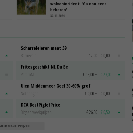
wolvenincident: 'Ga nou eens
beheren'
30-11-2024
Scharreleieren maat 59
Barneveld
€ 12,00
€ 0,00
Fritesgeschikt NL Du Be
PotatoNL
€ 15,00
~
€ 23,00
Uien Middenmeer Geel 30-60% grof
Noteringen
€ 0,00
~
€ 0,00
DCA BestPigletPrice
Biggen weekprijzen
€ 26,50
€ 0,50
MEER MARKTPRIJZEN