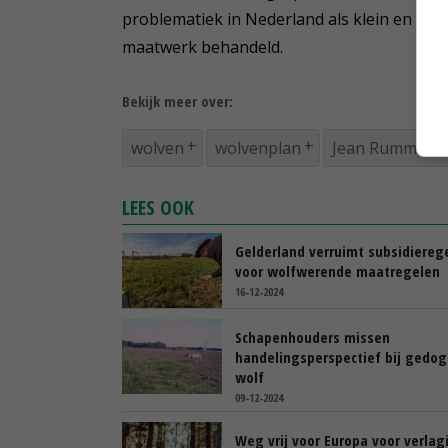
problematiek in Nederland als klein en dic
maatwerk behandeld.
Bekijk meer over:
wolven
wolvenplan
Jean Rummeni
LEES OOK
Gelderland verruimt subsidiereg
voor wolfwerende maatregelen
16-12-2024
Schapenhouders missen
handelingsperspectief bij gedo
wolf
09-12-2024
Weg vrij voor Europa voor verlag