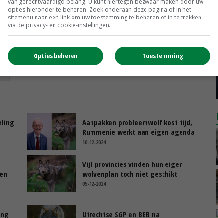
van gerechtvaardigd belang. U kunt hiertegen bezwaar maken door uw
htbevolkt land. Daarbij worden ook de mogelijkheden tot
opties hieronder te beheren. Zoek onderaan deze pagina of in het
sitemenu naar een link om uw toestemming te beheren of in te trekken
via de privacy- en cookie-instellingen.
Opties beheren
Toestemming
e
eling
Aanpakken probleemwolf kost tijd,
Rummenie werkt aan eigen agenda
10-12-2024
Vijf provincies vinden hun eigen
gen
wolvenplan toch niet geschikt
05-12-2024
ing
Utrechtse SGP en BBB na