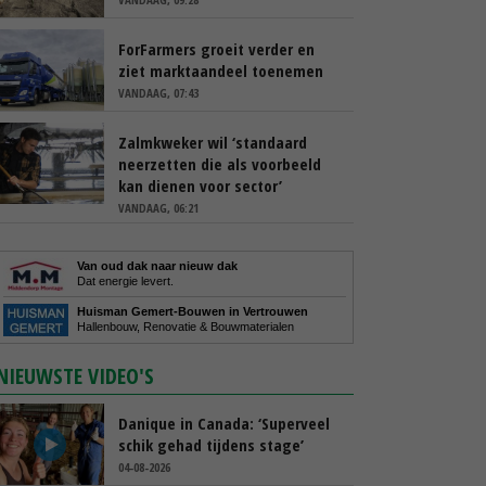
ForFarmers groeit verder en
ziet marktaandeel toenemen
VANDAAG, 07:43
Zalmkweker wil ‘standaard
neerzetten die als voorbeeld
kan dienen voor sector’
VANDAAG, 06:21
Van oud dak naar nieuw dak
Dat energie levert.
Huisman Gemert-Bouwen in Vertrouwen
Hallenbouw, Renovatie & Bouwmaterialen
NIEUWSTE VIDEO'S
Danique in Canada: ‘Superveel
schik gehad tijdens stage’
04-08-2026