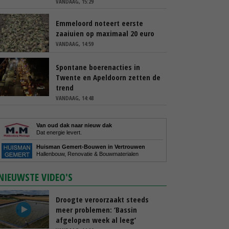
VANDAAG, 15:29
Emmeloord noteert eerste
zaaiuien op maximaal 20 euro
VANDAAG, 14:59
Spontane boerenacties in
Twente en Apeldoorn zetten de
trend
VANDAAG, 14:48
Van oud dak naar nieuw dak
Dat energie levert.
Huisman Gemert-Bouwen in Vertrouwen
Hallenbouw, Renovatie & Bouwmaterialen
NIEUWSTE VIDEO'S
Droogte veroorzaakt steeds
meer problemen: ‘Bassin
afgelopen week al leeg’