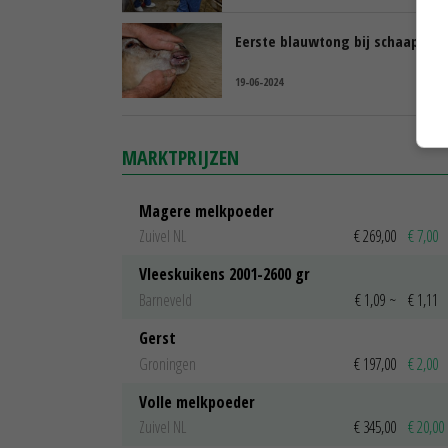
Eerste blauwtong bij schaap dit 
19-06-2024
MARKTPRIJZEN
Magere melkpoeder
Zuivel NL
€ 269,00
€ 7,00
Vleeskuikens 2001-2600 gr
Barneveld
€ 1,09
~
€ 1,11
Gerst
Groningen
€ 197,00
€ 2,00
Volle melkpoeder
Zuivel NL
€ 345,00
€ 20,00