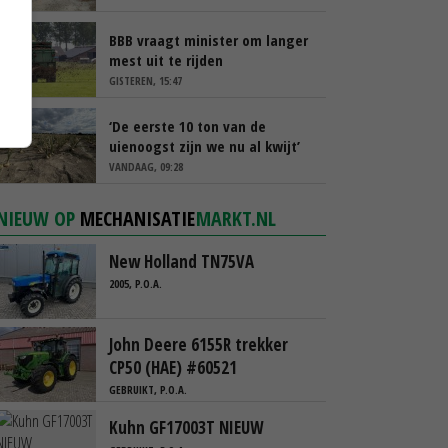
BBB vraagt minister om langer
mest uit te rijden
GISTEREN, 15:47
‘De eerste 10 ton van de
uienoogst zijn we nu al kwijt’
VANDAAG, 09:28
NIEUW OP
MECHANISATIE
MARKT.NL
New Holland TN75VA
2005, P.O.A.
John Deere 6155R trekker
CP50 (HAE) #60521
GEBRUIKT, P.O.A.
Kuhn GF17003T NIEUW