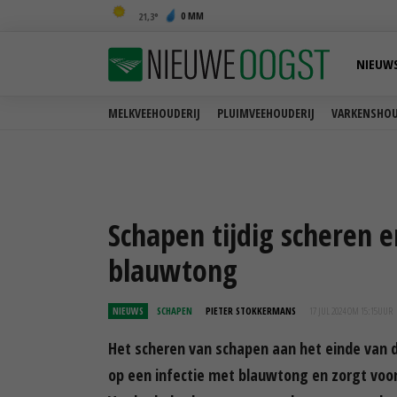
0 MM
21,3
NIEUW
MELKVEEHOUDERIJ
PLUIMVEEHOUDERIJ
VARKENSHOU
Schapen tijdig scheren e
blauwtong
NIEUWS
SCHAPEN
PIETER STOKKERMANS
17 JUL 2024 OM 15:15
UUR
Het scheren van schapen aan het einde van de
op een infectie met blauwtong en zorgt voo