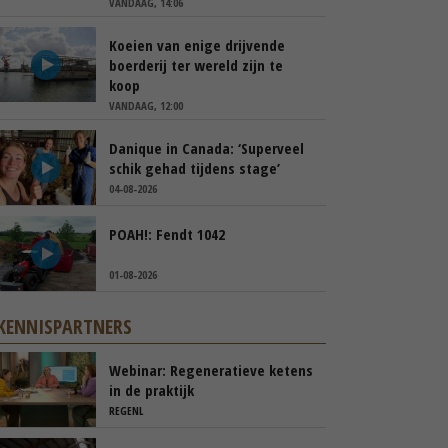
VANDAAG, 14:06
Koeien van enige drijvende
boerderij ter wereld zijn te
koop
VANDAAG, 12:00
Danique in Canada: ‘Superveel
schik gehad tijdens stage’
04-08-2026
POAH!: Fendt 1042
01-08-2026
KENNISPARTNERS
Webinar: Regeneratieve ketens
in de praktijk
REGENL