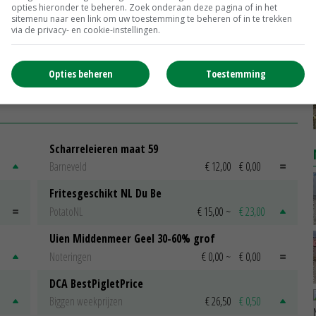
opties hieronder te beheren. Zoek onderaan deze pagina of in het
sitemenu naar een link om uw toestemming te beheren of in te trekken
jaar
Kamerleden: structuur veehouderij
via de privacy- en cookie-instellingen.
moet op de schop om dierziekten te
voorkomen
14-06-2024
Opties beheren
Toestemming
Scharreleieren maat 59
Barneveld
€ 12,00
€ 0,00
Fritesgeschikt NL Du Be
PotatoNL
€ 15,00
~
€ 23,00
Uien Middenmeer Geel 30-60% grof
Noteringen
€ 0,00
~
€ 0,00
DCA BestPigletPrice
Biggen weekprijzen
€ 26,50
€ 0,50