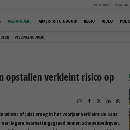
VACATURES
POAH-SHO
S
VEEHOUDERIJ
AKKER- & TUINBOUW
REGIO
VIDEO
PODC
DERIJ
VLEESVEEHOUDERIJ
n opstallen verkleint risico op
 winter of juist vroeg in het voorjaar verkleint de kans
r een lagere besmettingsgraad binnen schapenbedrijven.