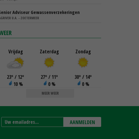
Senior Adviseur Gewassenverzekeringen
AGRIVER U.A. - ZOETERMEER
WEER
Vrijdag
Zaterdag
Zondag
23
°
/ 12
°
27
°
/ 11
°
30
°
/ 14
°
10 %
0 %
0 %
MEER WEER
AANMELDEN