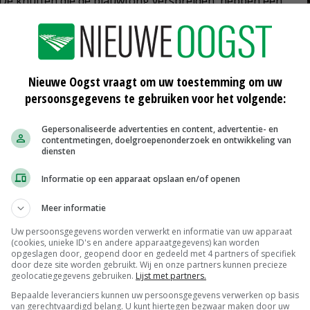
e. De knutten die de blauwtong verspreiden, hebben een
 een infectie de verdere verspreiding in de koppel in te
iding knutten noodzakelijk zijn.
Nieuwe Oogst vraagt om uw toestemming om uw
persoonsgegevens te gebruiken voor het volgende:
Gepersonaliseerde advertenties en content, advertentie- en
contentmetingen, doelgroepenonderzoek en ontwikkeling van
d rundvee
diergezondheid schapen
diensten
Informatie op een apparaat opslaan en/of openen
Meer informatie
Aantal besmettingen met blauwtong
Uw persoonsgegevens worden verwerkt en informatie van uw apparaat
ren
neemt snel toe
(cookies, unieke ID's en andere apparaatgegevens) kan worden
12-07-2024
opgeslagen door, geopend door en gedeeld met 4 partners of specifiek
door deze site worden gebruikt. Wij en onze partners kunnen precieze
geolocatiegegevens gebruiken.
Lijst met partners.
Grootste deel schapen gevaccineerd
tegen blauwtong
Bepaalde leveranciers kunnen uw persoonsgegevens verwerken op basis
van gerechtvaardigd belang. U kunt hiertegen bezwaar maken door uw
20-06-2024