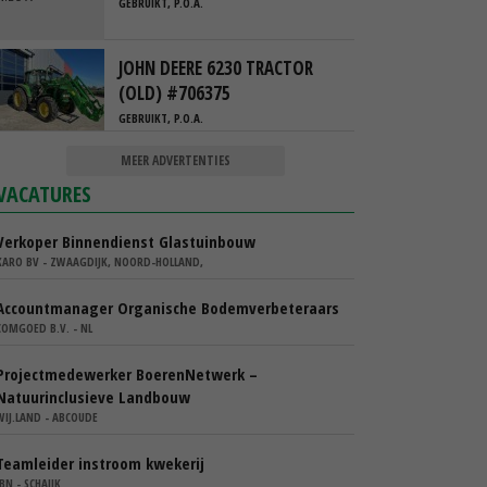
GEBRUIKT, P.O.A.
JOHN DEERE 6230 TRACTOR
(OLD) #706375
GEBRUIKT, P.O.A.
MEER ADVERTENTIES
VACATURES
Verkoper Binnendienst Glastuinbouw
KARO BV - ZWAAGDIJK, NOORD-HOLLAND,
Accountmanager Organische Bodemverbeteraars
COMGOED B.V. - NL
Projectmedewerker BoerenNetwerk –
Natuurinclusieve Landbouw
WIJ.LAND - ABCOUDE
Teamleider instroom kwekerij
IBN - SCHAIJK