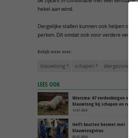
de zijkant in combinatie met veel ventilati
hekel aan wind.
Dergelijke stallen kunnen ook helpen om bij
perken. Dit omdat ook voor verdere verspre
Bekijk meer over:
blauwtong
schapen
diergezondhei
LEES OOK
Wiersma: 67 verdenkingen van
blauwtong bij schapen en runde
12-07-2024
Helft knutten besmet met
blauwtongvirus
05-07-2024