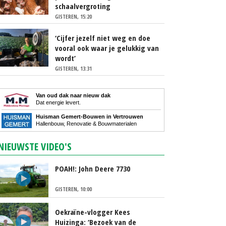
schaalvergroting
GISTEREN, 15:20
‘Cijfer jezelf niet weg en doe
vooral ook waar je gelukkig van
wordt’
GISTEREN, 13:31
Van oud dak naar nieuw dak
Dat energie levert.
Huisman Gemert-Bouwen in Vertrouwen
Hallenbouw, Renovatie & Bouwmaterialen
NIEUWSTE VIDEO'S
POAH!: John Deere 7730
GISTEREN, 10:00
Oekraïne-vlogger Kees
Huizinga: ‘Bezoek van de