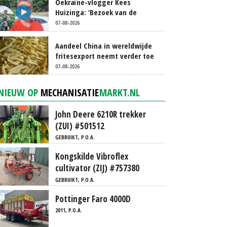
Oekraïne-vlogger Kees
Huizinga: ‘Bezoek van de
ambassade mag zelf groente
07-08-2026
plukken’
Aandeel China in wereldwijde
fritesexport neemt verder toe
07-08-2026
NIEUW OP
MECHANISATIE
MARKT.NL
John Deere 6210R trekker
(ZUI) #501512
GEBRUIKT, P.O.A.
Kongskilde Vibroflex
cultivator (ZIJ) #757380
GEBRUIKT, P.O.A.
Pottinger Faro 4000D
2011, P.O.A.