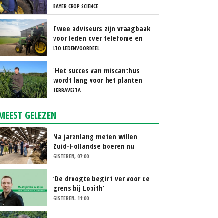
BAYER CROP SCIENCE
Twee adviseurs zijn vraagbaak
voor leden over telefonie en
ICT
LTO LEDENVOORDEEL
'Het succes van miscanthus
wordt lang voor het planten
beslist'
TERRAVESTA
MEEST GELEZEN
Na jarenlang meten willen
Zuid-Hollandse boeren nu
erkenning
GISTEREN, 07:00
‘De droogte begint ver voor de
grens bij Lobith’
GISTEREN, 11:00