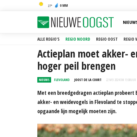
0 MM
27
NIEUW
ALLE REGIO'S
REGIO NOORD
REGIO OOST
REGIO 
Actieplan moet akker- e
hoger peil brengen
NIEUWS
FLEVOLAND
JOOST DE LA COURT
22 MEI 2024 OM 13:00
UUR
Met een breedgedragen actieplan probeert B
akker- en weidevogels in Flevoland te stopp
opgaande lijn mogelijk moeten zijn.