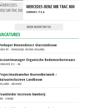
MERCEDES-BENZ MB TRAC 800
GEBRUIKT, P.O.A.
MEER ADVERTENTIES
VACATURES
Verkoper Binnendienst Glastuinbouw
KARO BV - ZWAAGDIJK, NOORD-HOLLAND,
Accountmanager Organische Bodemverbeteraars
COMGOED B.V. - NL
Projectmedewerker BoerenNetwerk –
Natuurinclusieve Landbouw
WIJ.LAND - ABCOUDE
Teamleider instroom kwekerij
IBN - SCHAIJK