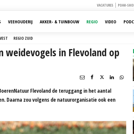
VACATURES
POAH-SHO
S
VEEHOUDERIJ
AKKER- & TUINBOUW
REGIO
VIDEO
PODC
WEST
REGIO ZUID
n weidevogels in Flevoland op
oerenNatuur Flevoland de teruggang in het aantal
en. Daarna zou volgens de natuurorganisatie ook een