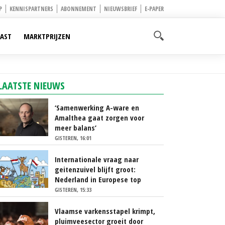
P
KENNISPARTNERS
ABONNEMENT
NIEUWSBRIEF
E-PAPER
AST
MARKTPRIJZEN
LAATSTE NIEUWS
‘Samenwerking A-ware en
Amalthea gaat zorgen voor
meer balans’
GISTEREN, 16:01
Internationale vraag naar
geitenzuivel blijft groot:
Nederland in Europese top
GISTEREN, 15:33
Vlaamse varkensstapel krimpt,
pluimveesector groeit door