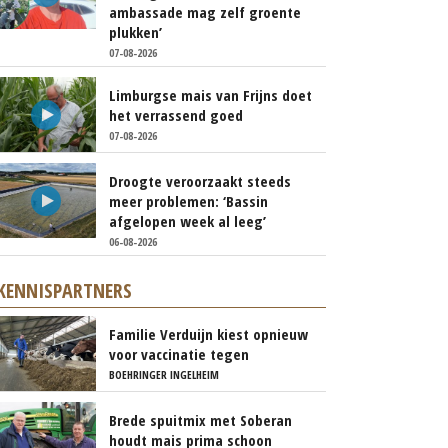
ambassade mag zelf groente
plukken’
07-08-2026
Limburgse mais van Frijns doet
het verrassend goed
07-08-2026
Droogte veroorzaakt steeds
meer problemen: ‘Bassin
afgelopen week al leeg’
06-08-2026
KENNISPARTNERS
Familie Verduijn kiest opnieuw
voor vaccinatie tegen
blauwtong
BOEHRINGER INGELHEIM
Brede spuitmix met Soberan
houdt mais prima schoon