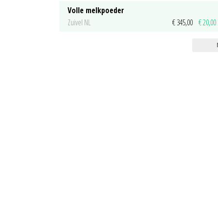
Volle melkpoeder
Zuivel NL
€ 345,00
€ 20,00