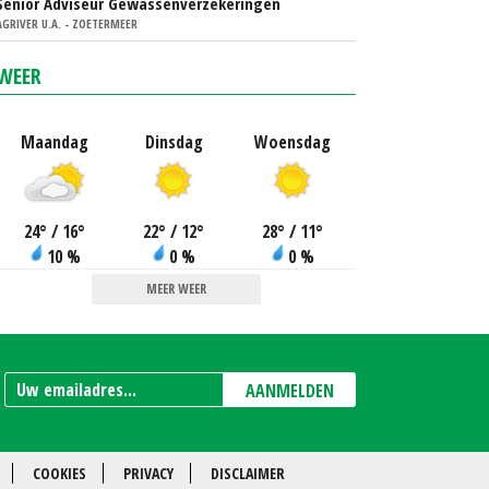
Senior Adviseur Gewassenverzekeringen
AGRIVER U.A. - ZOETERMEER
WEER
Maandag
Dinsdag
Woensdag
24
°
/ 16
°
22
°
/ 12
°
28
°
/ 11
°
10 %
0 %
0 %
MEER WEER
AANMELDEN
COOKIES
PRIVACY
DISCLAIMER