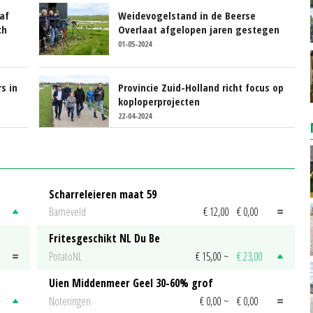
af
Weidevogelstand in de Beerse
ch
Overlaat afgelopen jaren gestegen
01-05-2024
s in
Provincie Zuid-Holland richt focus op
koploperprojecten
22-04-2024
Scharreleieren maat 59
Barneveld
€ 12,00
€ 0,00
Fritesgeschikt NL Du Be
PotatoNL
€ 15,00
~
€ 23,00
Uien Middenmeer Geel 30-60% grof
Noteringen
€ 0,00
~
€ 0,00