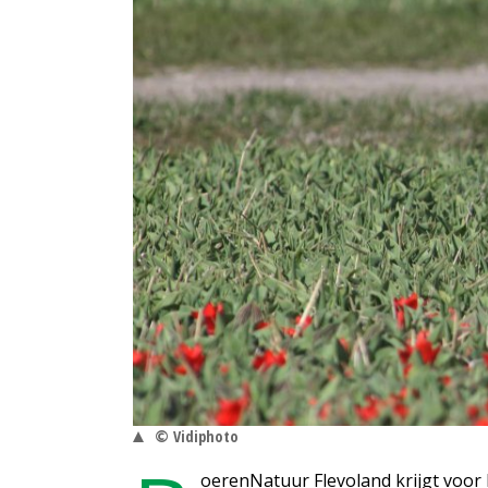
© Vidiphoto
oerenNatuur Flevoland krijgt voo