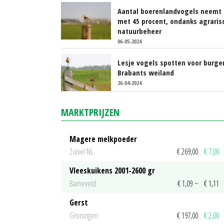
Aantal boerenlandvogels neemt 
met 45 procent, ondanks agraris
natuurbeheer
06-05-2024
Lesje vogels spotten voor burger
Brabants weiland
26-04-2024
MARKTPRIJZEN
Magere melkpoeder
Zuivel NL
€ 269,00
€ 7,00
Vleeskuikens 2001-2600 gr
Barneveld
€ 1,09
~
€ 1,11
Gerst
Groningen
€ 197,00
€ 2,00