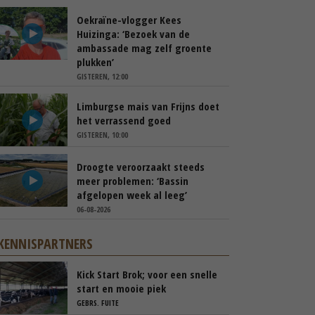
Oekraïne-vlogger Kees
Huizinga: ‘Bezoek van de
ambassade mag zelf groente
plukken’
GISTEREN, 12:00
Limburgse mais van Frijns doet
het verrassend goed
GISTEREN, 10:00
Droogte veroorzaakt steeds
meer problemen: ‘Bassin
afgelopen week al leeg’
06-08-2026
KENNISPARTNERS
Kick Start Brok; voor een snelle
start en mooie piek
GEBRS. FUITE