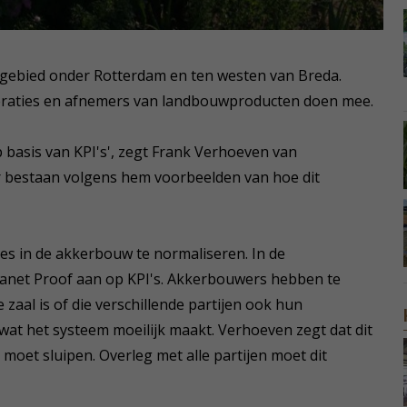
et gebied onder Rotterdam en ten westen van Breda.
eraties en afnemers van landbouwproducten doen mee.
 basis van KPI's', zegt Frank Verhoeven van
r bestaan volgens hem voorbeelden van hoe dit
ies in de akkerbouw te normaliseren. In de
 Planet Proof aan op KPI's. Akkerbouwers hebben te
aal is of die verschillende partijen ook hun
 wat het systeem moeilijk maakt. Verhoeven zegt dat dit
n moet sluipen. Overleg met alle partijen moet dit