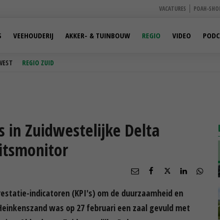
VACATURES
POAH-SHO
S
VEEHOUDERIJ
AKKER- & TUINBOUW
REGIO
VIDEO
PODC
WEST
REGIO ZUID
in Zuidwestelijke Delta
eitsmonitor
prestatie-indicatoren (KPI's) om de duurzaamheid en
 Heinkenszand was op 27 februari een zaal gevuld met