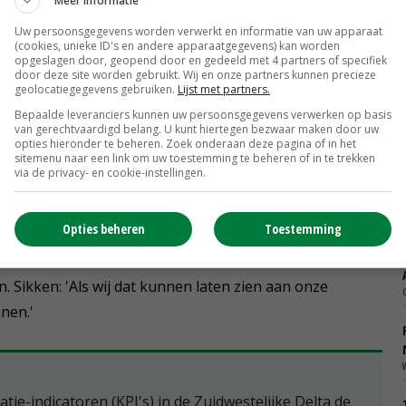
Meer informatie
 Planten in de vegetatieve fase kunnen meer bijdragen
 de tweede zaai strategisch is. 'Als je dit doet, kun je
Uw persoonsgegevens worden verwerkt en informatie van uw apparaat
(cookies, unieke ID's en andere apparaatgegevens) kan worden
e grond toevoegen.'
opgeslagen door, geopend door en gedeeld met 4 partners of specifiek
door deze site worden gebruikt. Wij en onze partners kunnen precieze
geolocatiegegevens gebruiken.
Lijst met partners.
ekkers in aardappelen – die voor de sluiting van het
Bepaalde leveranciers kunnen uw persoonsgegevens verwerken op basis
van gerechtvaardigd belang. U kunt hiertegen bezwaar maken door uw
oepassing van bacteriepreparaten (fermenten) of vaste
opties hieronder te beheren. Zoek onderaan deze pagina of in het
sitemenu naar een link om uw toestemming te beheren of in te trekken
via de privacy- en cookie-instellingen.
atie Cosun onderstreept voor de zaal het belang dat
Opties beheren
Toestemming
oor toeleveranciers. 'De Europese wet schrijft voor
rken met KPI's aan de Biodiversiteitsmonitor moet
 Sikken: 'Als wij dat kunnen laten zien aan onze
nen.'
atie-indicatoren (KPI's) in de Zuidwestelijke Delta de