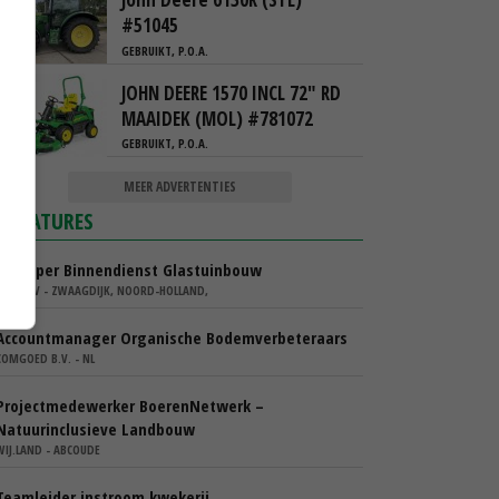
#51045
GEBRUIKT, P.O.A.
JOHN DEERE 1570 INCL 72" RD
MAAIDEK (MOL) #781072
GEBRUIKT, P.O.A.
MEER ADVERTENTIES
VACATURES
Verkoper Binnendienst Glastuinbouw
KARO BV - ZWAAGDIJK, NOORD-HOLLAND,
Accountmanager Organische Bodemverbeteraars
COMGOED B.V. - NL
Projectmedewerker BoerenNetwerk –
Natuurinclusieve Landbouw
WIJ.LAND - ABCOUDE
Teamleider instroom kwekerij