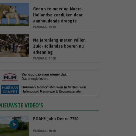
Geen vee meer op Noord-
Hollandse zeedijken door
aanhoudende droogte
VANDAAG, 09:48
Na jarenlang meten willen
Zuid-Hollandse boeren nu
erkenning
VANDAAG, 07:00
Van oud dak naar nieuw dak
Dat energie levert.
Huisman Gemert-Bouwen in Vertrouwen
Hallenbouw, Renovatie & Bouwmaterialen
NIEUWSTE VIDEO'S
POAH!: John Deere 7730
VANDAAG, 10:00