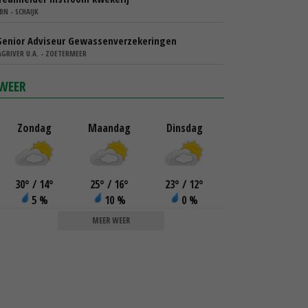
IBN - SCHAIJK
Senior Adviseur Gewassenverzekeringen
AGRIVER U.A. - ZOETERMEER
WEER
Zondag
Maandag
Dinsdag
30
°
/ 14
°
25
°
/ 16
°
23
°
/ 12
°
5 %
10 %
0 %
MEER WEER