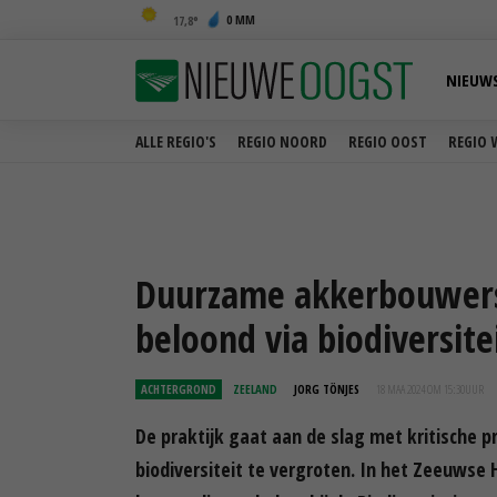
0 MM
17,8
NIEUW
ALLE REGIO'S
REGIO NOORD
REGIO OOST
REGIO 
Duurzame akkerbouwers 
beloond via biodiversit
ACHTERGROND
ZEELAND
JORG TÖNJES
18 MAA 2024 OM 15:30
UUR
De praktijk gaat aan de slag met kritische 
biodiversiteit te vergroten. In het Zeeuwse