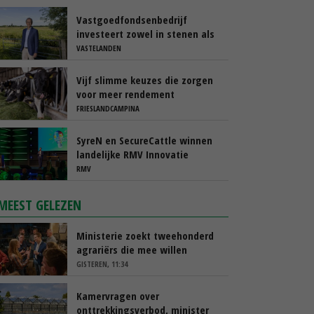
Vastgoedfondsenbedrijf
investeert zowel in stenen als
in mensen
VASTELANDEN
Vijf slimme keuzes die zorgen
voor meer rendement
FRIESLANDCAMPINA
SyreN en SecureCattle winnen
landelijke RMV Innovatie
Awards
RMV
MEEST GELEZEN
Ministerie zoekt tweehonderd
agrariërs die mee willen
denken
GISTEREN, 11:34
Kamervragen over
onttrekkingsverbod, minister