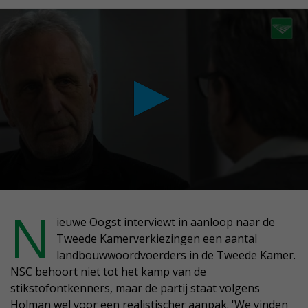
conds
N
ieuwe Oogst interviewt in aanloop naar de
Tweede Kamerverkiezingen een aantal
nute,
landbouwwoordvoerders in de Tweede Kamer.
conds
NSC behoort niet tot het kamp van de
stikstofontkenners, maar de partij staat volgens
Holman wel voor een realistischer aanpak. 'We vinden