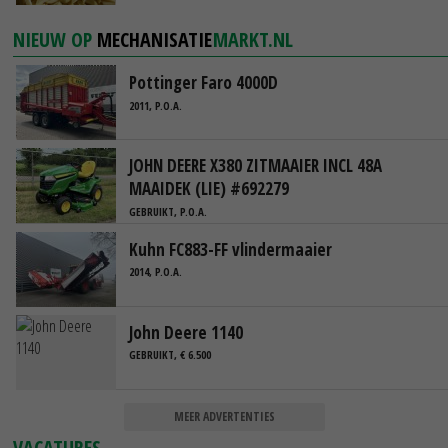
NIEUW OP
MECHANISATIE
MARKT.NL
Pottinger Faro 4000D
2011, P.O.A.
JOHN DEERE X380 ZITMAAIER INCL 48A
MAAIDEK (LIE) #692279
GEBRUIKT, P.O.A.
Kuhn FC883-FF vlindermaaier
2014, P.O.A.
John Deere 1140
GEBRUIKT, € 6.500
MEER ADVERTENTIES
VACATURES