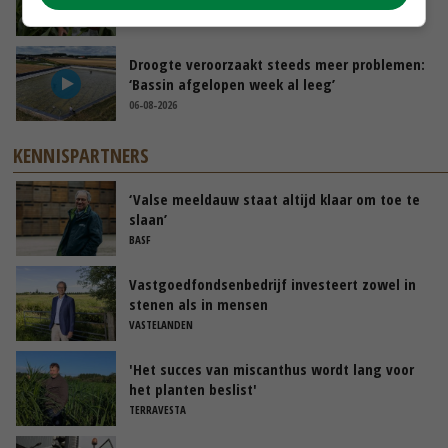
07-08-2026
Droogte veroorzaakt steeds meer problemen:
‘Bassin afgelopen week al leeg’
06-08-2026
KENNISPARTNERS
‘Valse meeldauw staat altijd klaar om toe te
slaan’
BASF
Vastgoedfondsenbedrijf investeert zowel in
stenen als in mensen
VASTELANDEN
'Het succes van miscanthus wordt lang voor
het planten beslist'
TERRAVESTA