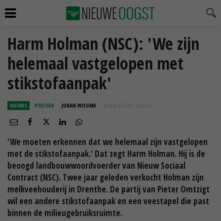
Harm Holman (NSC): 'We zijn
helemaal vastgelopen met
stikstofaanpak'
NIEUWS
POLITIEK
JOHAN WISSINK
08 NOV 2023 OM 12:00
UUR
'We moeten erkennen dat we helemaal zijn vastgelopen
met de stikstofaanpak.' Dat zegt Harm Holman. Hij is de
beoogd landbouwwoordvoerder van Nieuw Sociaal
Contract (NSC). Twee jaar geleden verkocht Holman zijn
melkveehouderij in Drenthe. De partij van Pieter Omtzigt
wil een andere stikstofaanpak en een veestapel die past
binnen de milieugebruiksruimte.