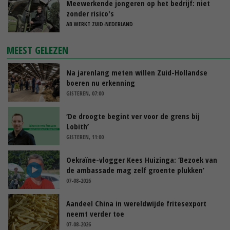
Meewerkende jongeren op het bedrijf: niet
zonder risico's
AB WERKT ZUID-NEDERLAND
MEEST GELEZEN
Na jarenlang meten willen Zuid-Hollandse
boeren nu erkenning
GISTEREN, 07:00
‘De droogte begint ver voor de grens bij
Lobith’
GISTEREN, 11:00
Oekraïne-vlogger Kees Huizinga: ‘Bezoek van
de ambassade mag zelf groente plukken’
07-08-2026
Aandeel China in wereldwijde fritesexport
neemt verder toe
07-08-2026