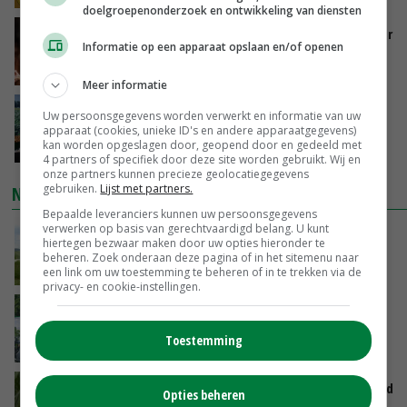
doelgroepenonderzoek en ontwikkeling van diensten
Vlaamse varkensstapel krimpt, pluimveesector
Informatie op een apparaat opslaan en/of openen
groeit door schaalvergroting
GISTEREN, 15:20
Meer informatie
‘Cijfer jezelf niet weg en doe vooral ook waar
Uw persoonsgegevens worden verwerkt en informatie van uw
je gelukkig van wordt’
apparaat (cookies, unieke ID's en andere apparaatgegevens)
kan worden opgeslagen door, geopend door en gedeeld met
GISTEREN, 13:31
4 partners of specifiek door deze site worden gebruikt. Wij en
onze partners kunnen precieze geolocatiegegevens
gebruiken.
Lijst met partners.
NIEUWSTE VIDEO'S
Bepaalde leveranciers kunnen uw persoonsgegevens
verwerken op basis van gerechtvaardigd belang. U kunt
POAH!: John Deere 7730
hiertegen bezwaar maken door uw opties hieronder te
beheren. Zoek onderaan deze pagina of in het sitemenu naar
GISTEREN, 10:00
een link om uw toestemming te beheren of in te trekken via de
privacy- en cookie-instellingen.
Oekraïne-vlogger Kees Huizinga: ‘Bezoek van
de ambassade mag zelf groente plukken’
Toestemming
07-08-2026
Limburgse mais van Frijns doet het verrassend
Opties beheren
goed