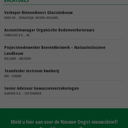
Verkoper Binnendienst Glastuinbouw
KARO BV - ZWAAGDIJK, NOORD-HOLLAND,
Accountmanager Organische Bodemverbeteraars
COMGOED B.V. - NL
Projectmedewerker BoerenNetwerk – Natuurinclusieve
Landbouw
WIJ.LAND - ABCOUDE
Teamleider instroom kwekerij
IBN - SCHAIJK
Senior Adviseur Gewassenverzekeringen
AGRIVER U.A. - ZOETERMEER
Meld u hier aan voor de Nieuwe Oogst nieuwsbrief!