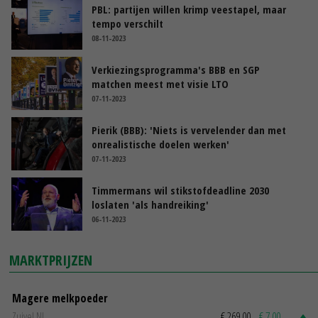
PBL: partijen willen krimp veestapel, maar
tempo verschilt
08-11-2023
Verkiezingsprogramma's BBB en SGP
matchen meest met visie LTO
07-11-2023
Pierik (BBB): 'Niets is vervelender dan met
onrealistische doelen werken'
07-11-2023
Timmermans wil stikstofdeadline 2030
loslaten 'als handreiking'
06-11-2023
MARKTPRIJZEN
Magere melkpoeder
Zuivel NL
€ 269,00
€ 7,00