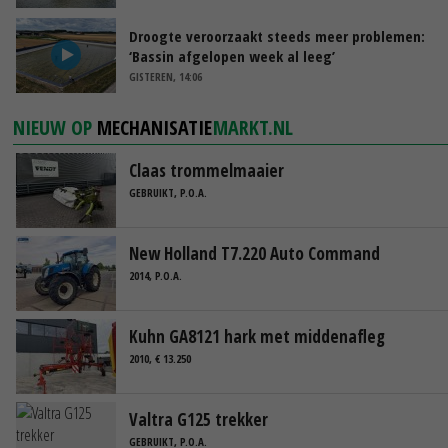
Droogte veroorzaakt steeds meer problemen:
‘Bassin afgelopen week al leeg’
GISTEREN, 14:06
NIEUW OP
MECHANISATIE
MARKT.NL
Claas trommelmaaier
GEBRUIKT, P.O.A.
New Holland T7.220 Auto Command
2014, P.O.A.
Kuhn GA8121 hark met middenafleg
2010, € 13.250
Valtra G125 trekker
GEBRUIKT, P.O.A.