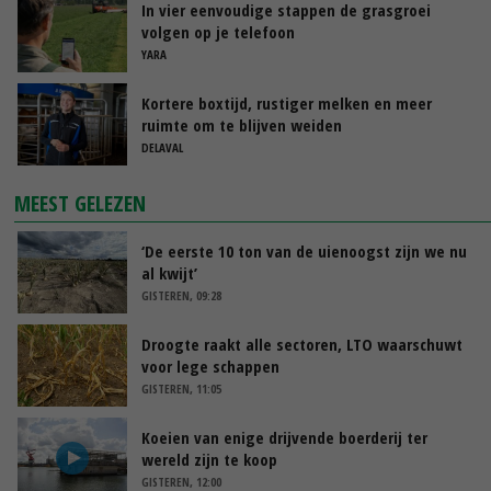
In vier eenvoudige stappen de grasgroei
volgen op je telefoon
YARA
Kortere boxtijd, rustiger melken en meer
ruimte om te blijven weiden
DELAVAL
MEEST GELEZEN
‘De eerste 10 ton van de uienoogst zijn we nu
al kwijt’
GISTEREN, 09:28
Droogte raakt alle sectoren, LTO waarschuwt
voor lege schappen
GISTEREN, 11:05
Koeien van enige drijvende boerderij ter
wereld zijn te koop
GISTEREN, 12:00