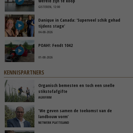
wereld zijn te koop
GISTEREN, 12:00
Danique in Canada: ‘Superveel schik gehad
tijdens stage’
04-08-2026
POAH!: Fendt 1042
01-08-2026
KENNISPARTNERS
Organisch bemesten en toch een snelle
stikstofafgifte
AGRIFIRM
‘We geven samen de toekomst van de
landbouw vorm’
NETWERK PLATTELAND