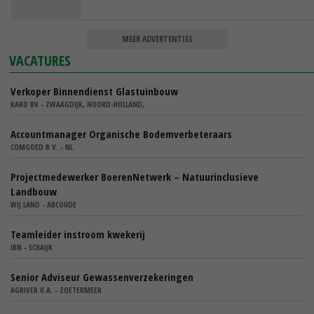
MEER ADVERTENTIES
VACATURES
Verkoper Binnendienst Glastuinbouw
KARO BV - ZWAAGDIJK, NOORD-HOLLAND,
Accountmanager Organische Bodemverbeteraars
COMGOED B.V. - NL
Projectmedewerker BoerenNetwerk – Natuurinclusieve
Landbouw
WIJ.LAND - ABCOUDE
Teamleider instroom kwekerij
IBN - SCHAIJK
Senior Adviseur Gewassenverzekeringen
AGRIVER U.A. - ZOETERMEER