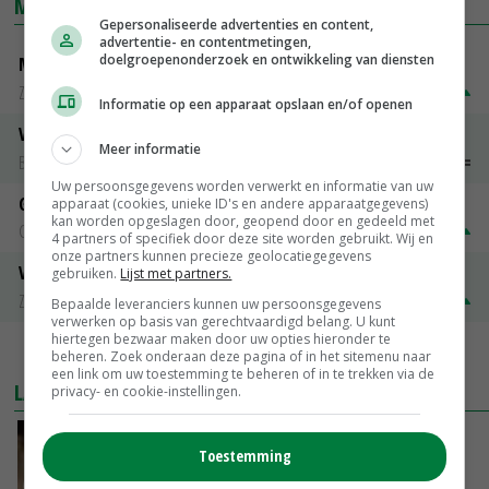
MARKTPRIJZEN
Gepersonaliseerde advertenties en content,
advertentie- en contentmetingen,
doelgroepenonderzoek en ontwikkeling van diensten
Magere melkpoeder
Zuivel NL
€ 269,00
€ 7,00
Informatie op een apparaat opslaan en/of openen
Vleeskuikens 2001-2600 gr
Meer informatie
Barneveld
€ 1,09
~
€ 1,11
Uw persoonsgegevens worden verwerkt en informatie van uw
Gerst
apparaat (cookies, unieke ID's en andere apparaatgegevens)
kan worden opgeslagen door, geopend door en gedeeld met
Groningen
€ 197,00
€ 2,00
4 partners of specifiek door deze site worden gebruikt. Wij en
onze partners kunnen precieze geolocatiegegevens
Volle melkpoeder
gebruiken.
Lijst met partners.
Zuivel NL
€ 345,00
€ 20,00
Bepaalde leveranciers kunnen uw persoonsgegevens
verwerken op basis van gerechtvaardigd belang. U kunt
hiertegen bezwaar maken door uw opties hieronder te
MEER MARKTPRIJZEN
beheren. Zoek onderaan deze pagina of in het sitemenu naar
een link om uw toestemming te beheren of in te trekken via de
LAATSTE NIEUWS
privacy- en cookie-instellingen.
Boterberg zit echt herstel zuivelmarkt in de
Toestemming
weg
VANDAAG, 08:59