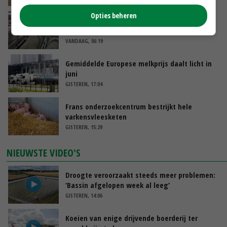
Opties beheren
‘Door hittegolf is aantal terugkomers bij
zeugen verdubbeld’
VANDAAG, 06:19
Gemiddelde Europese melkprijs daalt licht in
juni
GISTEREN, 17:04
Frans onderzoekcentrum bestrijkt hele
varkensvleesketen
GISTEREN, 15:29
NIEUWSTE VIDEO'S
Droogte veroorzaakt steeds meer problemen:
‘Bassin afgelopen week al leeg’
GISTEREN, 14:06
Koeien van enige drijvende boerderij ter