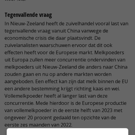
Tegenvallende vraag
In Nieuw-Zeeland heeft de zuivelhandel vooral last van
tegenvallende vraag vanuit China vanwege de
economische crisis die daar plaatsvindt. De
zuivelanalisten waarschuwen ervoor dat dit ook
effecten heeft voor de Europese markt. Melkpoeders
uit Europa zullen meer concurrentie ondervinden van
melkpoeders uit Nieuw-Zeeland die anders naar China
zouden gaan en nu op andere markten worden
aangeboden. Een effect kan zijn dat melk binnen de EU
een andere bestemming krijgt richting kaas en wei.
Vollemelkpoeder heeft al langer last van deze
concurrentie. Mede hierdoor is de Europese productie
van vollemelkpoeder in de eerste helft van 2023 met
ongeveer 20 procent gedaald ten opzichte van de
eerste zes maanden van 2022.