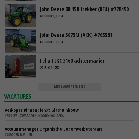
John Deere 6R 150 trekker (REU) #778490
GEBRUIKT, P.O.A.
John Deere 5075M (AKK) #703361
GEBRUIKT, P.O.A.
Fella TLKC 3160 achtermaaier
2015, € 11.750
MEER ADVERTENTIES
VACATURES
Verkoper Binnendienst Glastuinbouw
KARO BV - ZWAAGDIJK, NOORD-HOLLAND,
Accountmanager Organische Bodemverbeteraars
COMGOED B.V. - NL