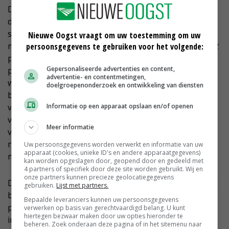
De EU-zuivelexport liet in het tweede kwartaal volgens
de marktanalisten van Rabobank een gematigde tot
sterke groei zien. De export van volle- en
Nieuwe Oogst vraagt om uw toestemming om uw
mageremelkpoeders steeg met respectievelijk 44 en 22
persoonsgegevens te gebruiken voor het volgende:
procent. De exportvolumes voor boter kwamen 20
Gepersonaliseerde advertenties en content,
procent hoger uit. Voor het derde kwartaal van 2023
advertentie- en contentmetingen,
wordt meer concurrentie verwacht. Bovendien
doelgroepenonderzoek en ontwikkeling van diensten
beschikken belangrijke markten voor melkpoeders,
Informatie op een apparaat opslaan en/of openen
vooral Algerije en Saudi-Arabië, over behoorlijke
voorraden voor de korte termijn. In China nemen de
Meer informatie
voorraden iets af, maar de marktdeskundigen gaan
niet uit van een volledig herstel van de marktbalans
Uw persoonsgegevens worden verwerkt en informatie van uw
apparaat (cookies, unieke ID's en andere apparaatgegevens)
met China op korte termijn.
kan worden opgeslagen door, geopend door en gedeeld met
4 partners of specifiek door deze site worden gebruikt. Wij en
onze partners kunnen precieze geolocatiegegevens
De analisten van Rabobank verwachten voor Europese
gebruiken.
Lijst met partners.
boeren in de komende maanden nog een kleine
Bepaalde leveranciers kunnen uw persoonsgegevens
prijsdaling voor de melkprijs. De gemiddelde melkprijs
verwerken op basis van gerechtvaardigd belang. U kunt
hiertegen bezwaar maken door uw opties hieronder te
in de EU daalde van 47,52 euro gemiddeld per 100 kilo
beheren. Zoek onderaan deze pagina of in het sitemenu naar