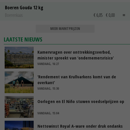
Boeren Gouda 12 kg
Boerenkaas
€ 6,05
€ 0,00
MEER MARKTPRIJZEN
LAATSTE NIEUWS
Kamervragen over onttrekkingsverbod,
minister spreekt van ‘ondernemersrisico’
VANDAAG, 16:27
‘Rendement van Krullvarkens komt van de
overkant’
VANDAAG, 15:30
Oorlogen en El Niño stuwen voedselprijzen op
VANDAAG, 15:04
Nettowinst Royal A-ware onder druk ondanks