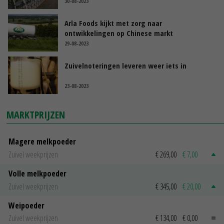
30-08-2023
Arla Foods kijkt met zorg naar
ontwikkelingen op Chinese markt
29-08-2023
Zuivelnoteringen leveren weer iets in
23-08-2023
MARKTPRIJZEN
Magere melkpoeder
Zuivel weekprijzen
€ 269,00
€ 7,00
Volle melkpoeder
Zuivel weekprijzen
€ 345,00
€ 20,00
Weipoeder
Zuivel weekprijzen
€ 134,00
€ 0,00