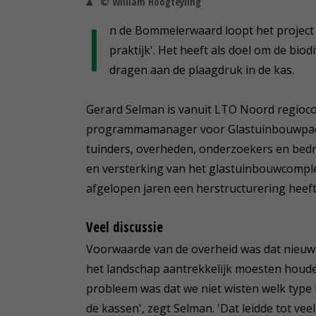
© William Hoogteyling
I
n de Bommelerwaard loopt het project '
praktijk'. Het heeft als doel om de biod
dragen aan de plaagdruk in de kas.
Gerard Selman is vanuit LTO Noord regioc
programmamanager voor Glastuinbouwpact
tuinders, overheden, onderzoekers en bedr
en versterking van het glastuinbouwcomplex 
afgelopen jaren een herstructurering heef
Veel discussie
Voorwaarde van de overheid was dat nieuw
het landschap aantrekkelijk moesten houden
probleem was dat we niet wisten welk type b
de kassen', zegt Selman. 'Dat leidde tot veel