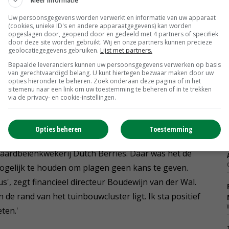
Meer informatie
Uw persoonsgegevens worden verwerkt en informatie van uw apparaat
am, was Koen Kreling. Voor zijn nieuwe
(cookies, unieke ID's en andere apparaatgegevens) kan worden
opgeslagen door, geopend door en gedeeld met 4 partners of specifiek
Gelderse Zuilichem wilde hij in 2017 12 hectare nieuwe
door deze site worden gebruikt. Wij en onze partners kunnen precieze
geolocatiegegevens gebruiken.
Lijst met partners.
rook paste bij zijn bedrijfsvisie. Hij werkt zo duurzaam
Bepaalde leveranciers kunnen uw persoonsgegevens verwerken op basis
ewasbeschermingsmiddelen.
van gerechtvaardigd belang. U kunt hiertegen bezwaar maken door uw
opties hieronder te beheren. Zoek onderaan deze pagina of in het
sitemenu naar een link om uw toestemming te beheren of in te trekken
eten van de gewassen die in de groenstrook staan. 'We
via de privacy- en cookie-instellingen.
gaan, zolang de plaagdruk maar niet omhooggaat.'
Opties beheren
Toestemming
j aardbeienkwekerij Dutch Berries. Daar was het de
gelijk te houden om plagen geen kans te geven.
', zegt financieel directeur Boudewijn van der Wal.
de rand van het tuinbouwcluster ligt. Ik sta positief
ten.'