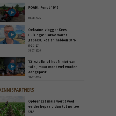
POAH!: Fendt 1042
01-08-2026
Oekraïne-vlogger Kees
Huizinga: ‘Tarwe wordt
geperst, koeien hebben stro
nodig’
31-07-2026
‘Stikstofbrief hoeft niet van
tafel, maar moet wel worden
aangepast’
31-07-2026
KENNISPARTNERS
Opbrengst mais wordt veel
eerder bepaald dan tot nu toe
gedacht
YARA