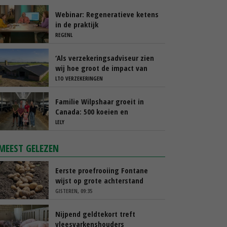
Webinar: Regeneratieve ketens
in de praktijk
REGENL
‘Als verzekeringsadviseur zien
wij hoe groot de impact van
een stalbrand kan zijn’
LTO VERZEKERINGEN
Familie Wilpshaar groeit in
Canada: 500 koeien en
robotmelken
LELY
MEEST GELEZEN
Eerste proefrooiing Fontane
wijst op grote achterstand
GISTEREN, 09:35
Nijpend geldtekort treft
vleesvarkenshouders