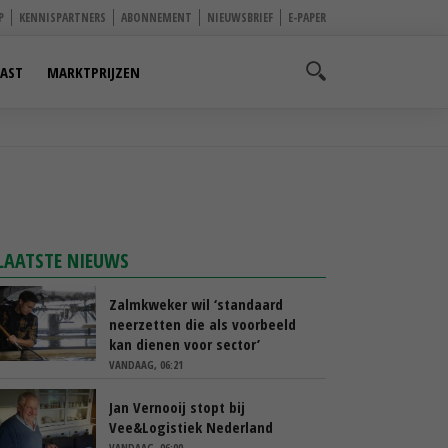
P
KENNISPARTNERS
ABONNEMENT
NIEUWSBRIEF
E-PAPER
AST
MARKTPRIJZEN
LAATSTE NIEUWS
Zalmkweker wil ‘standaard
neerzetten die als voorbeeld
kan dienen voor sector’
VANDAAG, 06:21
Jan Vernooij stopt bij
Vee&Logistiek Nederland
VANDAAG, 06:00