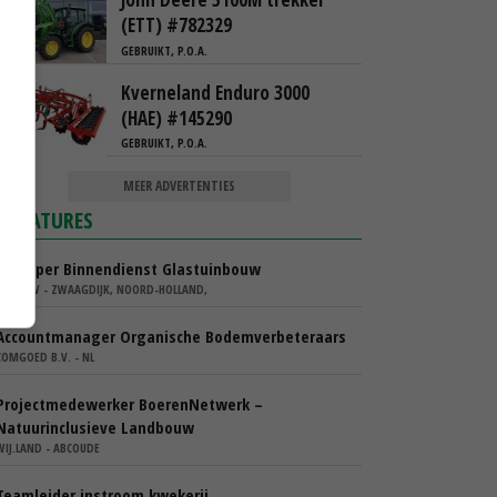
(ETT) #782329
GEBRUIKT, P.O.A.
Kverneland Enduro 3000
(HAE) #145290
GEBRUIKT, P.O.A.
MEER ADVERTENTIES
VACATURES
Verkoper Binnendienst Glastuinbouw
KARO BV - ZWAAGDIJK, NOORD-HOLLAND,
Accountmanager Organische Bodemverbeteraars
COMGOED B.V. - NL
Projectmedewerker BoerenNetwerk –
Natuurinclusieve Landbouw
WIJ.LAND - ABCOUDE
Teamleider instroom kwekerij