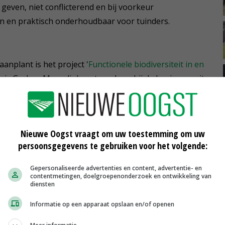
 geven, niet conflicterend en bij voorkeur
en en praktisch onderhoudbaar voor tuinders.
anplant is het project '
Functionele biodiversiteit in en
der is Gerben Messelink, entomoloog bij de businessunit
 Research.
 en meidoorn zijn aangeplant. 'Die zorgen op allerlei
Nieuwe Oogst vraagt om uw toestemming om uw
teit. Ze vormen een schuilplaats voor vogels en dankzij
persoonsgegevens te gebruiken voor het volgende:
eel en nectar nuttige insecten aan, zoals
 en zweefvliegen en roofwantsen', zegt Messelink.
Gepersonaliseerde advertenties en content, advertentie- en
contentmetingen, doelgroepenonderzoek en ontwikkeling van
diensten
uissoorten aan, die niet schadelijk zijn voor de
Informatie op een apparaat opslaan en/of openen