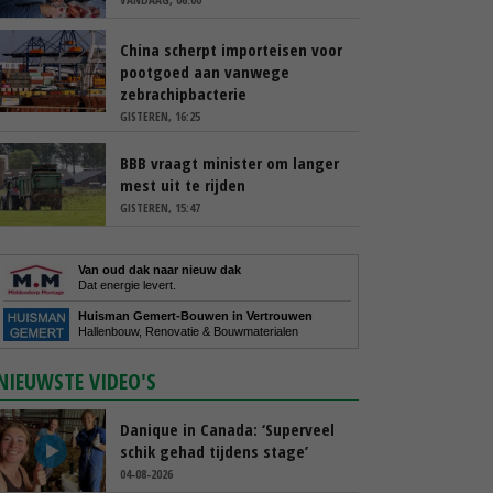
China scherpt importeisen voor
pootgoed aan vanwege
zebrachipbacterie
GISTEREN, 16:25
BBB vraagt minister om langer
mest uit te rijden
GISTEREN, 15:47
Van oud dak naar nieuw dak
Dat energie levert.
Huisman Gemert-Bouwen in Vertrouwen
Hallenbouw, Renovatie & Bouwmaterialen
NIEUWSTE VIDEO'S
Danique in Canada: ‘Superveel
schik gehad tijdens stage’
04-08-2026