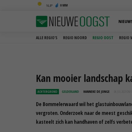
0 MM
16,8
NIEUW
ALLE REGIO'S
REGIO NOORD
REGIO OOST
REGIO 
Kan mooier landschap k
ACHTERGROND
GELDERLAND
HANNEKE DE JONGE
06 JUL 2023 OM 
De Bommelerwaard wil het glastuinbouwlands
vergroten. Onderzoek naar de meest geschi
kasteelt zich kan handhaven of zelfs verbete