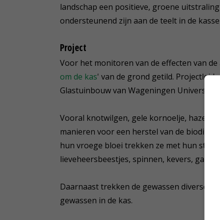
landschap een positieve, groene uitstraling
ondersteunend zijn aan de teelt in de kass
Project
Voor het monitoren van de effecten van de a
om de kas
' van de grond getild. Projectlei
Glastuinbouw van Wageningen University &
Vooral knotwilgen, gele kornoelje, hazelaar
manieren voor een herstel van de biodiversi
hun vroege bloei trekken ze met hun stuifm
lieveheersbeestjes, spinnen, kevers, gaas-
Daarnaast trekken de gewassen diverse bladl
gewassen in de kas.