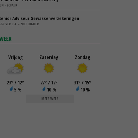
IBN - SCHAIJK
Senior Adviseur Gewassenverzekeringen
AGRIVER U.A. - ZOETERMEER
WEER
Vrijdag
Zaterdag
Zondag
23
°
/ 12
°
27
°
/ 12
°
31
°
/ 15
°
5 %
10 %
10 %
MEER WEER