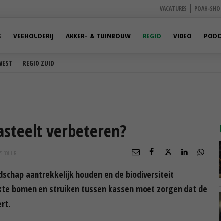
VACATURES
POAH-SHO
S
VEEHOUDERIJ
AKKER- & TUINBOUW
REGIO
VIDEO
PODC
WEST
REGIO ZUID
asteelt verbeteren?
15:30
UUR
chap aantrekkelijk houden en de biodiversiteit
kte bomen en struiken tussen kassen moet zorgen dat de
rt.