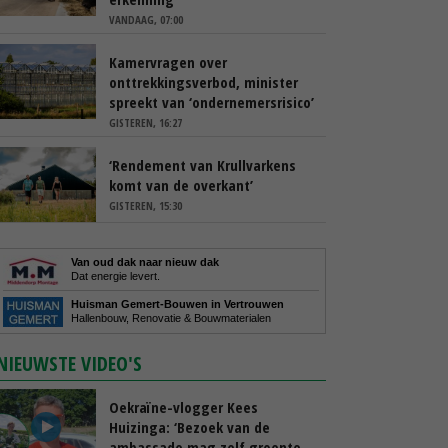
VANDAAG, 07:00
Kamervragen over
onttrekkingsverbod, minister
spreekt van ‘ondernemersrisico’
GISTEREN, 16:27
‘Rendement van Krullvarkens
komt van de overkant’
GISTEREN, 15:30
Van oud dak naar nieuw dak
Dat energie levert.
Huisman Gemert-Bouwen in Vertrouwen
Hallenbouw, Renovatie & Bouwmaterialen
NIEUWSTE VIDEO'S
Oekraïne-vlogger Kees
Huizinga: ‘Bezoek van de
ambassade mag zelf groente