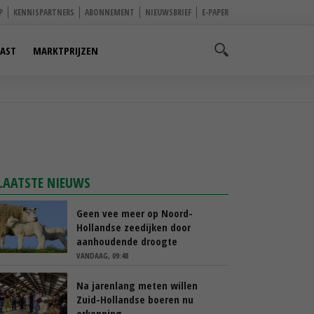
P
KENNISPARTNERS
ABONNEMENT
NIEUWSBRIEF
E-PAPER
AST
MARKTPRIJZEN
LAATSTE NIEUWS
Geen vee meer op Noord-
Hollandse zeedijken door
aanhoudende droogte
VANDAAG, 09:48
Na jarenlang meten willen
Zuid-Hollandse boeren nu
erkenning