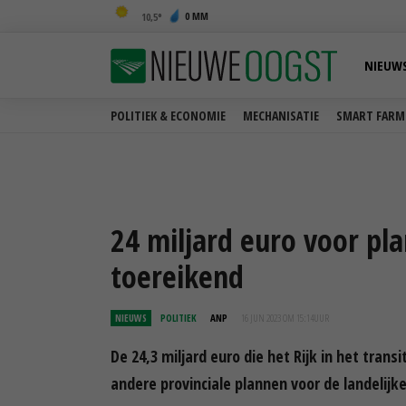
0 MM
10,5
NIEUW
POLITIEK & ECONOMIE
MECHANISATIE
SMART FARM
24 miljard euro voor pla
toereikend
NIEUWS
POLITIEK
ANP
16 JUN 2023 OM 15:14
UUR
De 24,3 miljard euro die het Rijk in het tra
andere provinciale plannen voor de landelijke