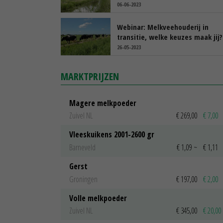
06-06-2023
Webinar: Melkveehouderij in
transitie, welke keuzes maak jij?
26-05-2023
MARKTPRIJZEN
Magere melkpoeder
Zuivel NL
€ 269,00
€ 7,00
Vleeskuikens 2001-2600 gr
Barneveld
€ 1,09
~
€ 1,11
Gerst
Groningen
€ 197,00
€ 2,00
Volle melkpoeder
Zuivel NL
€ 345,00
€ 20,00