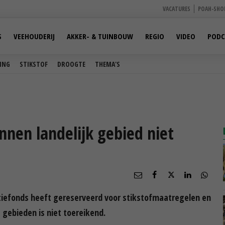
VACATURES
POAH-SHO
S
VEEHOUDERIJ
AKKER- & TUINBOUW
REGIO
VIDEO
PODC
ING
STIKSTOF
DROOGTE
THEMA'S
nnen landelijk gebied niet
nsitiefonds heeft gereserveerd voor stikstofmaatregelen en
 gebieden is niet toereikend.