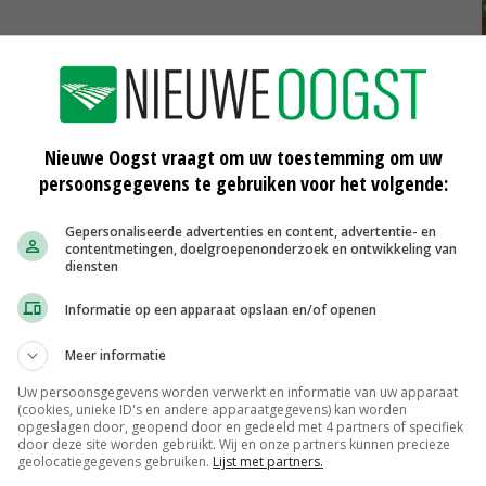
e Peter Drenth (CDA) heeft aangegeven dat een
jn voor Gelderland. In die provincie liggen de twee
we en de Achterhoek. Ook heeft Gelderland na Noord-
Nieuwe Oogst vraagt om uw toestemming om uw
0 van de 3.000 verreweg de meeste piekbelasters.
persoonsgegevens te gebruiken voor het volgende:
noemd, al spreken ingewijden over zo'n 7 miljard euro.
Gepersonaliseerde advertenties en content, advertentie- en
contentmetingen, doelgroepenonderzoek en ontwikkeling van
'toetsbaar voorontwerp' van het PPLG. 'Het bedrag waar
diensten
mede afhankelijk van de gesprekken die op dit moment
Informatie op een apparaat opslaan en/of openen
 een woordvoerder.
Meer informatie
Uw persoonsgegevens worden verwerkt en informatie van uw apparaat
ormatie over de gewenste bijdrage te kunnen geven. Ook
(cookies, unieke ID's en andere apparaatgegevens) kan worden
opgeslagen door, geopend door en gedeeld met 4 partners of specifiek
maakt hoeveel geld ze gaat vragen uit het
door deze site worden gebruikt. Wij en onze partners kunnen precieze
geolocatiegegevens gebruiken.
Lijst met partners.