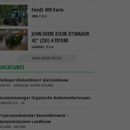
Fendt 409 Vario
2000, P.O.A.
JOHN DEERE X350R ZITMAAIER
42" (ZUI) #781588
GEBRUIKT, P.O.A.
MEER ADVERTENTIES
VACATURES
Verkoper Binnendienst Glastuinbouw
KARO BV - ZWAAGDIJK, NOORD-HOLLAND,
Accountmanager Organische Bodemverbeteraars
COMGOED B.V. - NL
Projectmedewerker BoerenNetwerk –
Natuurinclusieve Landbouw
WIJ.LAND - ABCOUDE