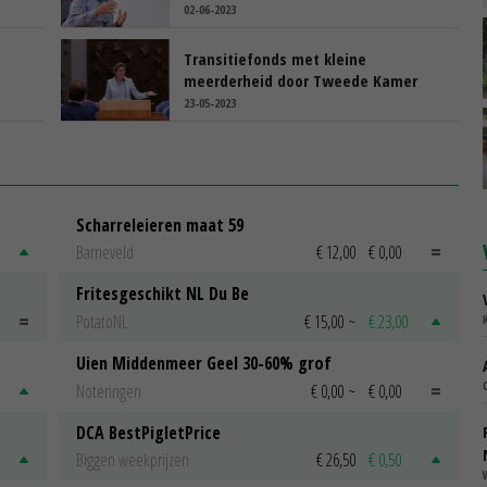
02-06-2023
Transitiefonds met kleine
meerderheid door Tweede Kamer
23-05-2023
Scharreleieren maat 59
Barneveld
€ 12,00
€ 0,00
Fritesgeschikt NL Du Be
PotatoNL
€ 15,00
~
€ 23,00
Uien Middenmeer Geel 30-60% grof
Noteringen
€ 0,00
~
€ 0,00
DCA BestPigletPrice
Biggen weekprijzen
€ 26,50
€ 0,50