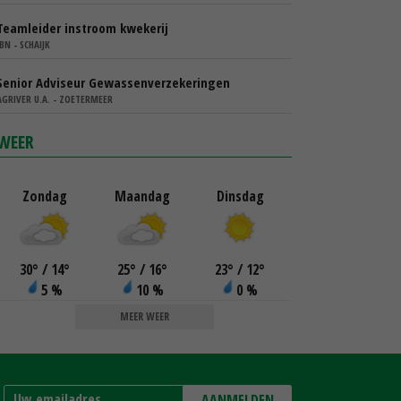
Teamleider instroom kwekerij
IBN - SCHAIJK
Senior Adviseur Gewassenverzekeringen
AGRIVER U.A. - ZOETERMEER
WEER
Zondag
Maandag
Dinsdag
30
°
/ 14
°
25
°
/ 16
°
23
°
/ 12
°
5 %
10 %
0 %
MEER WEER
AANMELDEN