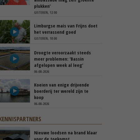
plukken’
GISTEREN, 12:00
Limburgse mais van Frijns doet
het verrassend goed
GISTEREN, 10:00
Droogte veroorzaakt steeds
meer problemen: ‘Bassin
afgelopen week al leeg’
06-08-2026
Koeien van enige drijvende
boerderij ter wereld zijn te
koop
06-08-2026
KENNISPARTNERS
Nieuwe loodsen na brand klaar
voor de toekomst