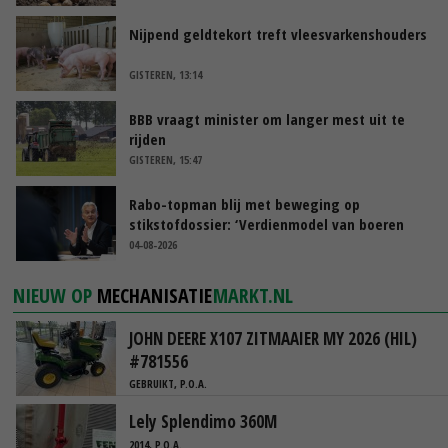
Nijpend geldtekort treft vleesvarkenshouders
GISTEREN, 13:14
BBB vraagt minister om langer mest uit te
rijden
GISTEREN, 15:47
Rabo-topman blij met beweging op
stikstofdossier: ‘Verdienmodel van boeren
blijft cruciaal’
04-08-2026
NIEUW OP
MECHANISATIE
MARKT.NL
JOHN DEERE X107 ZITMAAIER MY 2026 (HIL)
#781556
GEBRUIKT, P.O.A.
Lely Splendimo 360M
2014, P.O.A.