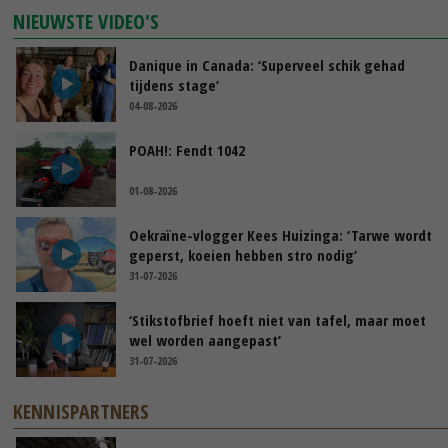
NIEUWSTE VIDEO'S
Danique in Canada: ‘Superveel schik gehad
tijdens stage’
04-08-2026
POAH!: Fendt 1042
01-08-2026
Oekraïne-vlogger Kees Huizinga: ‘Tarwe wordt
geperst, koeien hebben stro nodig’
31-07-2026
‘Stikstofbrief hoeft niet van tafel, maar moet
wel worden aangepast’
31-07-2026
KENNISPARTNERS