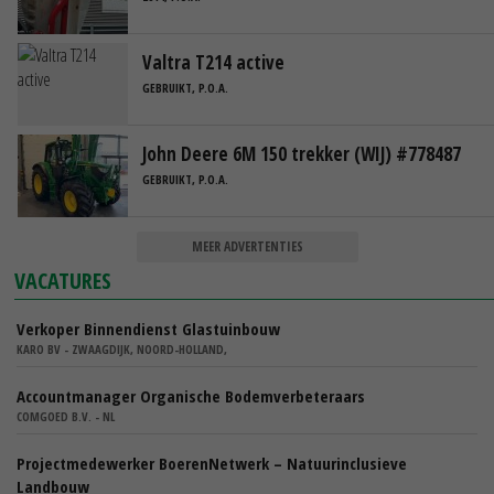
Valtra T214 active
GEBRUIKT, P.O.A.
John Deere 6M 150 trekker (WIJ) #778487
GEBRUIKT, P.O.A.
MEER ADVERTENTIES
VACATURES
Verkoper Binnendienst Glastuinbouw
KARO BV - ZWAAGDIJK, NOORD-HOLLAND,
Accountmanager Organische Bodemverbeteraars
COMGOED B.V. - NL
Projectmedewerker BoerenNetwerk – Natuurinclusieve
Landbouw