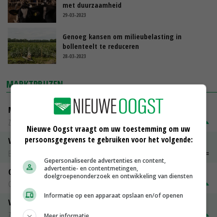
met duurzaamheid
29-03-2023
Genoeg kansen om milieubelasting in
bollenteelt te reduceren
28-03-2023
MARKTPRIJZEN
Magere melkpoeder
Zuivel NL
€ 269,00
€ 7,00
Nieuwe Oogst vraagt om uw toestemming om uw
persoonsgegevens te gebruiken voor het volgende:
Vleeskuikens 2001-2600 gr
Barneveld
€ 1,09
~
€ 1,11
Gepersonaliseerde advertenties en content,
advertentie- en contentmetingen,
Gerst
doelgroepenonderzoek en ontwikkeling van diensten
Groningen
€ 197,00
€ 2,00
Informatie op een apparaat opslaan en/of openen
Volle melkpoeder
Zuivel NL
€ 345,00
€ 20,00
Meer informatie