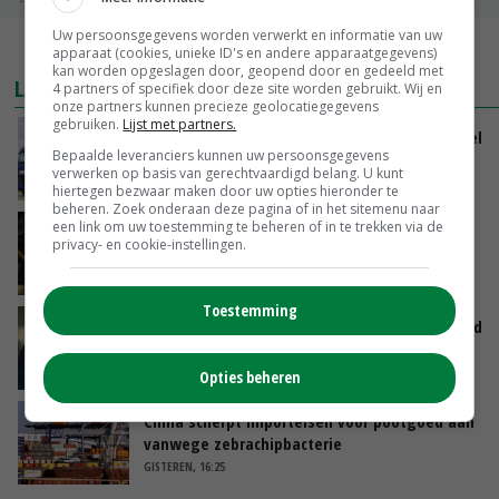
Uw persoonsgegevens worden verwerkt en informatie van uw
MEER MARKTPRIJZEN
apparaat (cookies, unieke ID's en andere apparaatgegevens)
kan worden opgeslagen door, geopend door en gedeeld met
LAATSTE NIEUWS
4 partners of specifiek door deze site worden gebruikt. Wij en
onze partners kunnen precieze geolocatiegegevens
gebruiken.
Lijst met partners.
ForFarmers groeit verder en ziet marktaandeel
Bepaalde leveranciers kunnen uw persoonsgegevens
toenemen
verwerken op basis van gerechtvaardigd belang. U kunt
VANDAAG, 07:43
hiertegen bezwaar maken door uw opties hieronder te
beheren. Zoek onderaan deze pagina of in het sitemenu naar
een link om uw toestemming te beheren of in te trekken via de
Zalmkweker wil ‘standaard neerzetten die als
privacy- en cookie-instellingen.
voorbeeld kan dienen voor sector’
VANDAAG, 06:21
Toestemming
Jan Vernooij stopt bij Vee&Logistiek Nederland
VANDAAG, 06:00
Opties beheren
China scherpt importeisen voor pootgoed aan
vanwege zebrachipbacterie
GISTEREN, 16:25