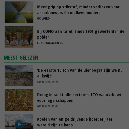
Meer grip op stikstof, minder verliezen voor
akkerbouwers én melkveehouders
OCI AGRO
Bij CONO aan tafel: Sinds 1901 geworteld in de
polder
CONO KAASMAKERS
MEEST GELEZEN
‘De eerste 10 ton van de uienoogst zijn we nu
al kwijt’
GISTEREN, 09:28
Droogte raakt alle sectoren, LTO waarschuwt
voor lege schappen
GISTEREN, 11:05
Koeien van enige drijvende boerderij ter
wereld zijn te koop