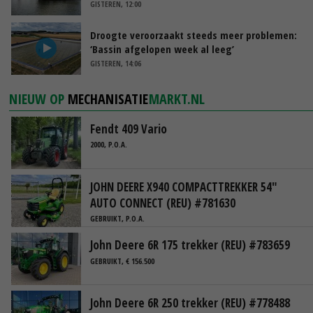
GISTEREN, 12:00
Droogte veroorzaakt steeds meer problemen:
‘Bassin afgelopen week al leeg’
GISTEREN, 14:06
NIEUW OP
MECHANISATIE
MARKT.NL
Fendt 409 Vario
2000, P.O.A.
JOHN DEERE X940 COMPACTTREKKER 54"
AUTO CONNECT (REU) #781630
GEBRUIKT, P.O.A.
John Deere 6R 175 trekker (REU) #783659
GEBRUIKT, € 156.500
John Deere 6R 250 trekker (REU) #778488