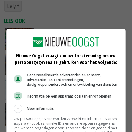
Lely
LEES OOK
College Boer met André van Troost (Lely): 'Er
moet een landbouwvisie komen'
14-02-2023
Nieuwe Oogst vraagt om uw toestemming om uw
Overheid start inspraakronde over aanleg
persoonsgegevens te gebruiken voor het volgende:
Lelylijn
06-02-2023
Gepersonaliseerde advertenties en content,
advertentie- en contentmetingen,
Landelijke RMV Innovatie Award voor Lely
doelgroepenonderzoek en ontwikkeling van diensten
Sphere
19-01-2023
Informatie op een apparaat opslaan en/of openen
Aeres Hogeschool start onderzoek met Lely
Meer informatie
Vector
Uw persoonsgegevens worden verwerkt en informatie van uw
07-12-2022
apparaat (cookies, unieke ID's en andere apparaatgegevens)
kan worden opgeslagen door, geopend door en gedeeld met