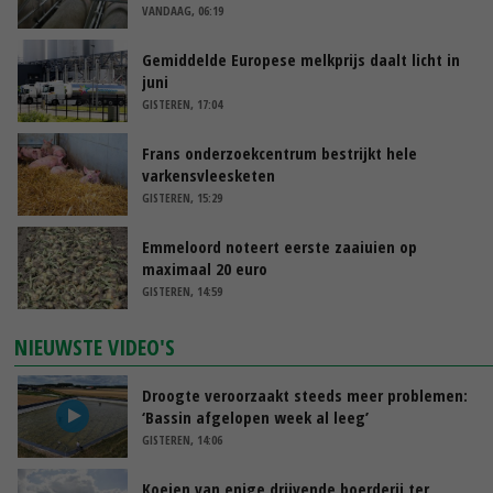
VANDAAG, 06:19
Gemiddelde Europese melkprijs daalt licht in
juni
GISTEREN, 17:04
Frans onderzoekcentrum bestrijkt hele
varkensvleesketen
GISTEREN, 15:29
Emmeloord noteert eerste zaaiuien op
maximaal 20 euro
GISTEREN, 14:59
NIEUWSTE VIDEO'S
Droogte veroorzaakt steeds meer problemen:
‘Bassin afgelopen week al leeg’
GISTEREN, 14:06
Koeien van enige drijvende boerderij ter