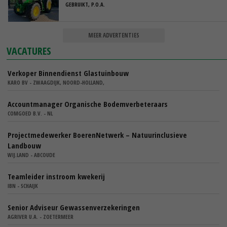
GEBRUIKT, P.O.A.
MEER ADVERTENTIES
VACATURES
Verkoper Binnendienst Glastuinbouw
KARO BV - ZWAAGDIJK, NOORD-HOLLAND,
Accountmanager Organische Bodemverbeteraars
COMGOED B.V. - NL
Projectmedewerker BoerenNetwerk – Natuurinclusieve
Landbouw
WIJ.LAND - ABCOUDE
Teamleider instroom kwekerij
IBN - SCHAIJK
Senior Adviseur Gewassenverzekeringen
AGRIVER U.A. - ZOETERMEER