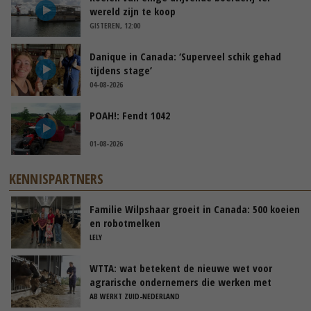
wereld zijn te koop
GISTEREN, 12:00
Danique in Canada: ‘Superveel schik gehad
tijdens stage’
04-08-2026
POAH!: Fendt 1042
01-08-2026
KENNISPARTNERS
Familie Wilpshaar groeit in Canada: 500 koeien
en robotmelken
LELY
WTTA: wat betekent de nieuwe wet voor
agrarische ondernemers die werken met
uitzendkrachten?
AB WERKT ZUID-NEDERLAND