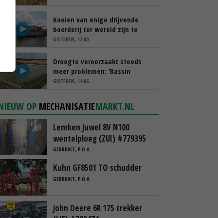
Koeien van enige drijvende
boerderij ter wereld zijn te
koop
GISTEREN, 12:00
Droogte veroorzaakt steeds
meer problemen: ‘Bassin
afgelopen week al leeg’
GISTEREN, 14:06
NIEUW OP
MECHANISATIE
MARKT.NL
Lemken Juwel 8V N100
wentelploeg (ZUI) #779395
GEBRUIKT, P.O.A.
Kuhn GF8501 TO schudder
GEBRUIKT, P.O.A.
John Deere 6R 175 trekker