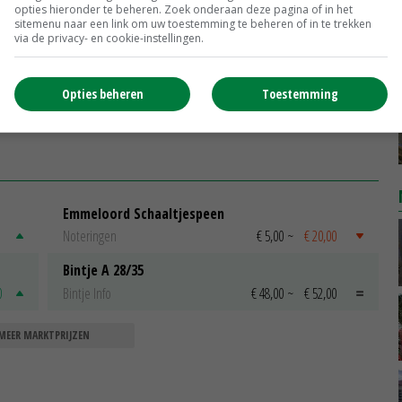
opties hieronder te beheren. Zoek onderaan deze pagina of in het
uit dan KAS
sitemenu naar een link om uw toestemming te beheren of in te trekken
18-11-2022
via de privacy- en cookie-instellingen.
Miljard extra voor uitbreiding
lijft
exportcorridors Oekraïne
Opties beheren
Toestemming
15-11-2022
Emmeloord Schaaltjespeen
Noteringen
€ 5,00
~
€ 20,00
Bintje A 28/35
0
Bintje Info
€ 48,00
~
€ 52,00
MEER MARKTPRIJZEN