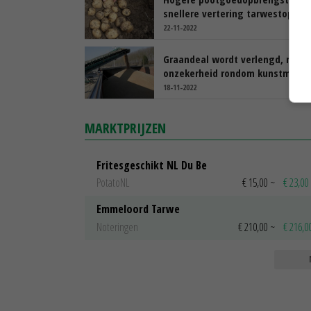
snellere vertering tarwestoppel
22-11-2022
Graandeal wordt verlengd, maar
onzekerheid rondom kunstmest b
18-11-2022
MARKTPRIJZEN
Fritesgeschikt NL Du Be
PotatoNL
€ 15,00
~
€ 23,00
Emmeloord Tarwe
Noteringen
€ 210,00
~
€ 216,0