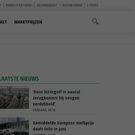
P
KENNISPARTNERS
ABONNEMENT
NIEUWSBRIEF
E-PAPER
AST
MARKTPRIJZEN
LAATSTE NIEUWS
‘Door hittegolf is aantal
terugkomers bij zeugen
verdubbeld’
VANDAAG, 06:19
Gemiddelde Europese melkprijs
daalt licht in juni
GISTEREN, 17:04