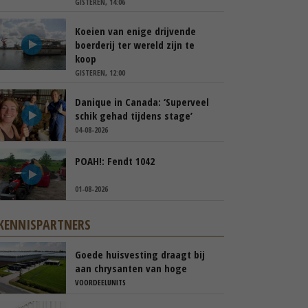
GISTEREN, 14:06
Koeien van enige drijvende
boerderij ter wereld zijn te
koop
GISTEREN, 12:00
Danique in Canada: ‘Superveel
schik gehad tijdens stage’
04-08-2026
POAH!: Fendt 1042
01-08-2026
KENNISPARTNERS
Goede huisvesting draagt bij
aan chrysanten van hoge
kwaliteit
VOORDEELUNITS