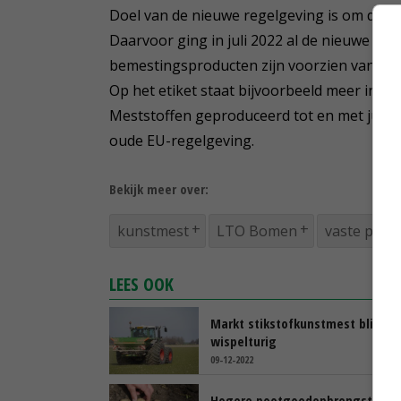
Doel van de nieuwe regelgeving is om de b
Daarvoor ging in juli 2022 al de nieuwe
EU F
bemestingsproducten zijn voorzien van nie
Op het etiket staat bijvoorbeeld meer info
Meststoffen geproduceerd tot en met juni 
oude EU-regelgeving.
Bekijk meer over:
kunstmest
LTO Bomen
vaste plan
LEES OOK
Markt stikstofkunstmest blijft
wispelturig
09-12-2022
Hogere pootgoedopbrengst na