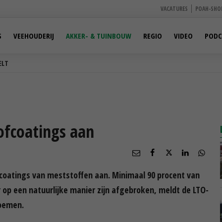
VACATURES
POAH-SHO
S
VEEHOUDERIJ
AKKER- & TUINBOUW
REGIO
VIDEO
PODC
ELT
ofcoatings aan
 coatings van meststoffen aan. Minimaal 90 procent van
 op een natuurlijke manier zijn afgebroken, meldt de LTO-
oemen.