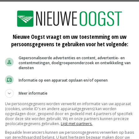
odem- en waterkwaliteit in de EU te beschermen.
ertilization Product Regulation
in. Sindsdien moeten alle
uwe etikettering en voldoen aan de nieuwe regelgeving.
rmatie over de inhoud en werking van het product.
Nieuwe Oogst vraagt om uw toestemming om uw
2022 mogen fabrikanten nog wel uitleveren volgens de
persoonsgegevens te gebruiken voor het volgende:
Gepersonaliseerde advertenties en content, advertentie- en
contentmetingen, doelgroepenonderzoek en ontwikkeling van
diensten
ten en zomerbloemen
Informatie op een apparaat opslaan en/of openen
Meer informatie
Uw persoonsgegevens worden verwerkt en informatie van uw apparaat
(cookies, unieke ID's en andere apparaatgegevens) kan worden
Al zestien EU-landen voor
opgeslagen door, geopend door en gedeeld met 4 partners of specifiek
kunstmestvervangers
door deze site worden gebruikt. Wij en onze partners kunnen precieze
geolocatiegegevens gebruiken.
Lijst met partners.
24-11-2022
Bepaalde leveranciers kunnen uw persoonsgegevens verwerken op basis
van gerechtvaardigd belang. U kunt hiertegen bezwaar maken door uw
Rundveedrijfmest spoelt veel minder