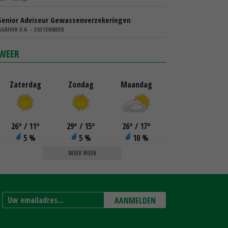
Senior Adviseur Gewassenverzekeringen
AGRIVER U.A. - ZOETERMEER
WEER
Zaterdag
Zondag
Maandag
26
°
/ 11
°
29
°
/ 15
°
26
°
/ 17
°
5 %
5 %
10 %
MEER WEER
AANMELDEN