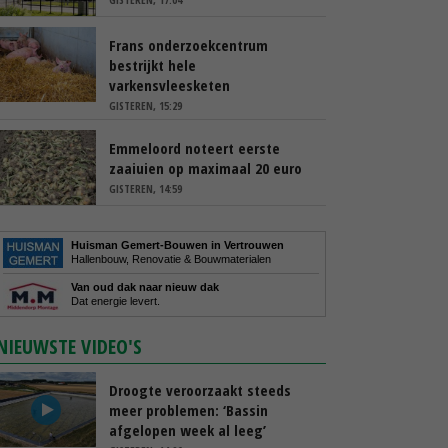
Frans onderzoekcentrum
bestrijkt hele
varkensvleesketen
GISTEREN, 15:29
Emmeloord noteert eerste
zaaiuien op maximaal 20 euro
GISTEREN, 14:59
Huisman Gemert-Bouwen in Vertrouwen
Hallenbouw, Renovatie & Bouwmaterialen
Van oud dak naar nieuw dak
Dat energie levert.
NIEUWSTE VIDEO'S
Droogte veroorzaakt steeds
meer problemen: ‘Bassin
afgelopen week al leeg’