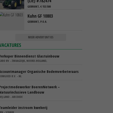
(LIE) #782474
GEBRUIKT, € 153.500
Kuhn GF 10803
GEBRUIKT, P.O.A.
MEER ADVERTENTIES
VACATURES
Verkoper Binnendienst Glastuinbouw
KARO BV - ZWAAGDIJK, NOORD-HOLLAND,
Accountmanager Organische Bodemverbeteraars
COMGOED B.V. - NL
Projectmedewerker BoerenNetwerk –
Natuurinclusieve Landbouw
WIJ.LAND - ABCOUDE
Teamleider instroom kwekerij
IBN - SCHAIJK