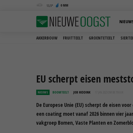
0 MM
13,5
NIEUW
AKKERBOUW
FRUITTEELT
GROENTETEELT
SIERTE
EU scherpt eisen mestst
NIEUWS
BOOMTEELT
JOB HIDDINK
17 JAN 2023 OM 08:19
UUR
De Europese Unie (EU) scherpt de eisen voor
een coating moet vanaf 2026 binnen vier jaar
vakgroep Bomen, Vaste Planten en Zomerbl