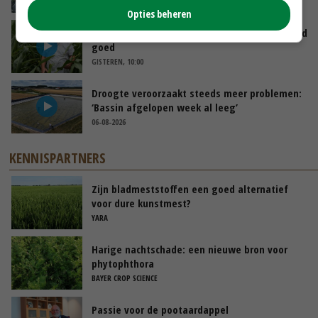
GISTEREN, 12:00
Opties beheren
Limburgse mais van Frijns doet het verrassend
goed
GISTEREN, 10:00
Droogte veroorzaakt steeds meer problemen:
‘Bassin afgelopen week al leeg’
06-08-2026
KENNISPARTNERS
Zijn bladmeststoffen een goed alternatief
voor dure kunstmest?
YARA
Harige nachtschade: een nieuwe bron voor
phytophthora
BAYER CROP SCIENCE
Passie voor de pootaardappel