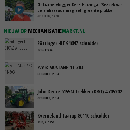
Oekraïne-vlogger Kees Huizinga: ‘Bezoek van
de ambassade mag zelf groente plukken’
GISTEREN, 12:00
NIEUW OP
MECHANISATIE
MARKT.NL
Pöttinger HIT 910NZ schudder
2013, P.O.A.
Evers MUSTANG 11-303
GEBRUIKT, P.O.A.
John Deere 6155M trekker (DRO) #705202
GEBRUIKT, P.O.A.
Kverneland Taarup 80110 schudder
2010, € 7.250