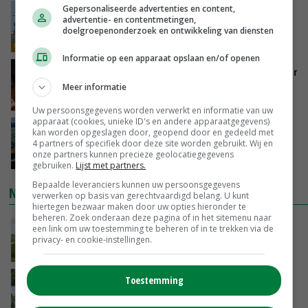
Gepersonaliseerde advertenties en content,
Internationale vraag naar geitenzuivel blijft
advertentie- en contentmetingen,
groot: Nederland in Europese top
doelgroepenonderzoek en ontwikkeling van diensten
VANDAAG, 15:33
Informatie op een apparaat opslaan en/of openen
Vlaamse varkensstapel krimpt, pluimveesector
groeit door schaalvergroting
Meer informatie
VANDAAG, 15:20
Uw persoonsgegevens worden verwerkt en informatie van uw
apparaat (cookies, unieke ID's en andere apparaatgegevens)
‘Cijfer jezelf niet weg en doe vooral ook waar
kan worden opgeslagen door, geopend door en gedeeld met
je gelukkig van wordt’
4 partners of specifiek door deze site worden gebruikt. Wij en
onze partners kunnen precieze geolocatiegegevens
VANDAAG, 13:31
gebruiken.
Lijst met partners.
Bepaalde leveranciers kunnen uw persoonsgegevens
NIEUWSTE VIDEO'S
verwerken op basis van gerechtvaardigd belang. U kunt
hiertegen bezwaar maken door uw opties hieronder te
beheren. Zoek onderaan deze pagina of in het sitemenu naar
POAH!: John Deere 7730
een link om uw toestemming te beheren of in te trekken via de
privacy- en cookie-instellingen.
VANDAAG, 10:00
Toestemming
Oekraïne-vlogger Kees Huizinga: ‘Bezoek van
de ambassade mag zelf groente plukken’