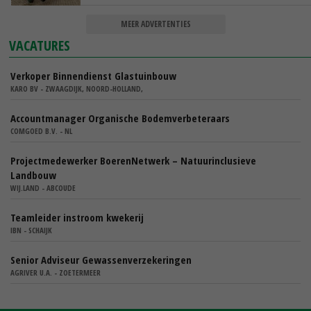
MEER ADVERTENTIES
VACATURES
Verkoper Binnendienst Glastuinbouw
KARO BV - ZWAAGDIJK, NOORD-HOLLAND,
Accountmanager Organische Bodemverbeteraars
COMGOED B.V. - NL
Projectmedewerker BoerenNetwerk – Natuurinclusieve
Landbouw
WIJ.LAND - ABCOUDE
Teamleider instroom kwekerij
IBN - SCHAIJK
Senior Adviseur Gewassenverzekeringen
AGRIVER U.A. - ZOETERMEER