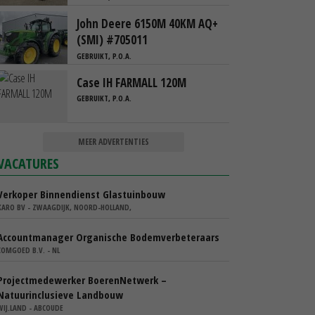
John Deere 6150M 40KM AQ+
(SMI) #705011
GEBRUIKT, P.O.A.
Case IH FARMALL 120M
GEBRUIKT, P.O.A.
MEER ADVERTENTIES
VACATURES
Verkoper Binnendienst Glastuinbouw
KARO BV - ZWAAGDIJK, NOORD-HOLLAND,
Accountmanager Organische Bodemverbeteraars
COMGOED B.V. - NL
Projectmedewerker BoerenNetwerk –
Natuurinclusieve Landbouw
WIJ.LAND - ABCOUDE