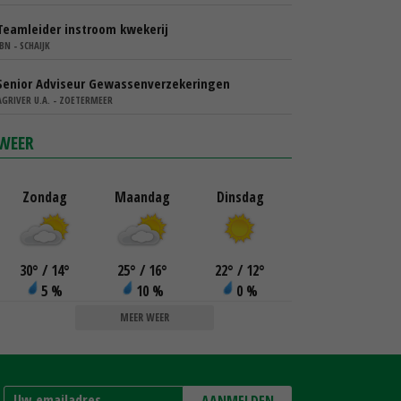
Teamleider instroom kwekerij
IBN - SCHAIJK
Senior Adviseur Gewassenverzekeringen
AGRIVER U.A. - ZOETERMEER
WEER
Zondag
Maandag
Dinsdag
30
°
/ 14
°
25
°
/ 16
°
22
°
/ 12
°
5 %
10 %
0 %
MEER WEER
AANMELDEN