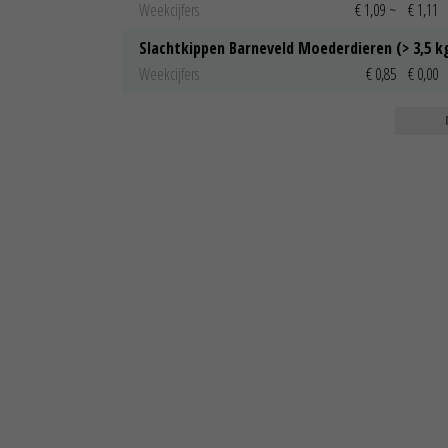
Weekcijfers
€ 1,09
~
€ 1,11
Slachtkippen Barneveld Moederdieren (> 3,5 k
Weekcijfers
€ 0,85
€ 0,00