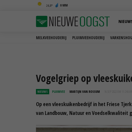
0 MM
24,8
NIEUW
MELKVEEHOUDERIJ
PLUIMVEEHOUDERIJ
VARKENSHOU
Vogelgriep op vleeskuik
NIEUWS
PLUIMVEE
MARTIJN VAN ROSSUM
16 SEP 2022 OM 11:24
UU
Op een vleeskuikenbedrijf in het Friese Tjer
van Landbouw, Natuur en Voedselkwaliteit g