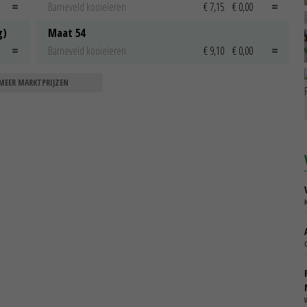
Barneveld kooieieren
€ 7,15
€ 0,00
g)
Maat 54
Barneveld kooieieren
€ 9,10
€ 0,00
MEER MARKTPRIJZEN