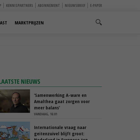
P
KENNISPARTNERS
ABONNEMENT
NIEUWSBRIEF
E-PAPER
AST
MARKTPRIJZEN
LAATSTE NIEUWS
‘Samenwerking A-ware en
Amalthea gaat zorgen voor
meer balans’
VANDAAG, 16:01
Internationale vraag naar
geitenzuivel blijft groot:
Nederland in Europese top