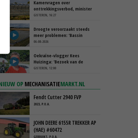
Kamervragen over
onttrekkingsverbod, minister
spreekt van ‘ondernemersrisico’
GISTEREN, 16:27
Droogte veroorzaakt steeds
meer problemen: ‘Bassin
afgelopen week al leeg’
06-08-2026
Oekraïne-vlogger Kees
Huizinga: ‘Bezoek van de
ambassade mag zelf groente
GISTEREN, 12:00
plukken’
NIEUW OP
MECHANISATIE
MARKT.NL
Fendt Cutter 2940 FVP
2023, P.O.A.
JOHN DEERE 6155R TREKKER AP
(HAE) #60472
GEBRUIKT, P.O.A.