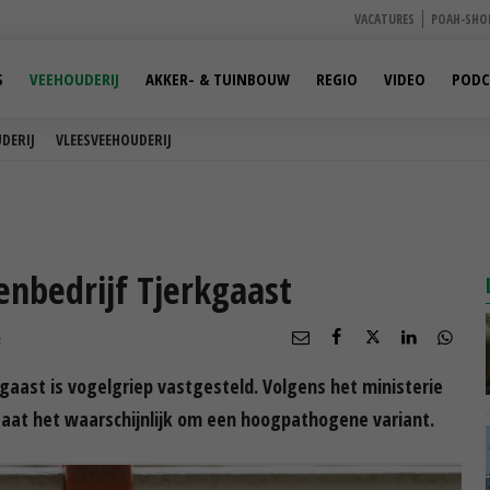
VACATURES
POAH-SHO
S
VEEHOUDERIJ
AKKER- & TUINBOUW
REGIO
VIDEO
PODC
DERIJ
VLEESVEEHOUDERIJ
enbedrijf Tjerkgaast
R
kgaast is vogelgriep vastgesteld. Volgens het ministerie
aat het waarschijnlijk om een hoogpathogene variant.