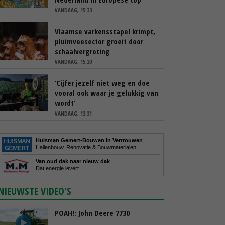
VANDAAG, 15:33
Vlaamse varkensstapel krimpt,
pluimveesector groeit door
schaalvergroting
VANDAAG, 15:20
‘Cijfer jezelf niet weg en doe
vooral ook waar je gelukkig van
wordt’
VANDAAG, 13:31
Huisman Gemert-Bouwen in Vertrouwen
Hallenbouw, Renovatie & Bouwmaterialen
Van oud dak naar nieuw dak
Dat energie levert.
NIEUWSTE VIDEO'S
POAH!: John Deere 7730