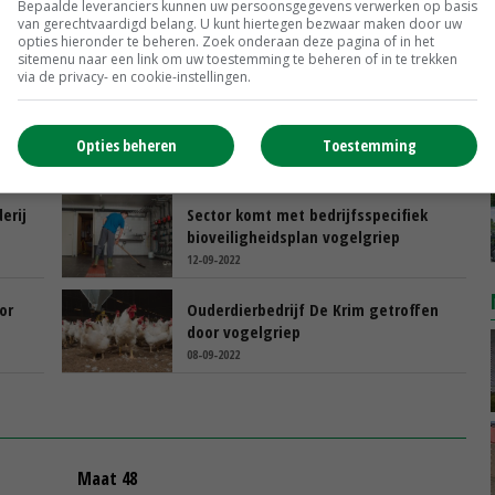
erbod
Bepaalde leveranciers kunnen uw persoonsgegevens verwerken op basis
van gerechtvaardigd belang. U kunt hiertegen bezwaar maken door uw
opties hieronder te beheren. Zoek onderaan deze pagina of in het
sitemenu naar een link om uw toestemming te beheren of in te trekken
via de privacy- en cookie-instellingen.
 met
LNV: 'Geen voeradviseur in de
pluimveestal'
Opties beheren
Toestemming
15-09-2022
erij
Sector komt met bedrijfsspecifiek
bioveiligheidsplan vogelgriep
12-09-2022
or
Ouderdierbedrijf De Krim getroffen
door vogelgriep
08-09-2022
Maat 48