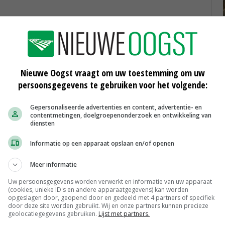
Nieuwe Oogst vraagt om uw toestemming om uw
persoonsgegevens te gebruiken voor het volgende:
Gepersonaliseerde advertenties en content, advertentie- en
contentmetingen, doelgroepenonderzoek en ontwikkeling van
le vogels en broed- en consumptie-eieren met vogels.
diensten
n gebruikt strooisel, en voor andere dieren en dierlijke
Informatie op een apparaat opslaan en/of openen
gelte. Daarnaast gelden regels voor de jacht. Zo is het
en op eenden of te jagen in gebieden waar dat
Meer informatie
Uw persoonsgegevens worden verwerkt en informatie van uw apparaat
(cookies, unieke ID's en andere apparaatgegevens) kan worden
opgeslagen door, geopend door en gedeeld met 4 partners of specifiek
door deze site worden gebruikt. Wij en onze partners kunnen precieze
geolocatiegegevens gebruiken.
Lijst met partners.