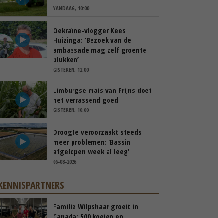
VANDAAG, 10:00
Oekraïne-vlogger Kees
Huizinga: ‘Bezoek van de
ambassade mag zelf groente
plukken’
GISTEREN, 12:00
Limburgse mais van Frijns doet
het verrassend goed
GISTEREN, 10:00
Droogte veroorzaakt steeds
meer problemen: ‘Bassin
afgelopen week al leeg’
06-08-2026
KENNISPARTNERS
Familie Wilpshaar groeit in
Canada: 500 koeien en