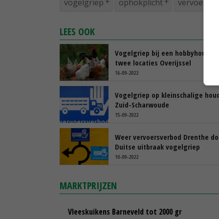
vogelgriep
ophokplicht
vervoersv
LEES OOK
Vogelgriep bij een hobbyhouder
twee locaties Overijssel
16-09-2022
Vogelgriep op kleinschalige houd
Zuid-Scharwoude
15-09-2022
Weer vervoersverbod Drenthe do
Duitse uitbraak vogelgriep
10-09-2022
MARKTPRIJZEN
Vleeskuikens Barneveld tot 2000 gr