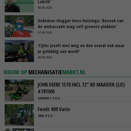
Lobith’
08-08-2026
Oekraïne-vlogger Kees Huizinga: ‘Bezoek van
de ambassade mag zelf groente plukken’
07-08-2026
‘Cijfer jezelf niet weg en doe vooral ook waar
je gelukkig van wordt’
08-08-2026
NIEUW OP
MECHANISATIE
MARKT.NL
JOHN DEERE 1570 INCL 72" RD MAAIDEK (LIE)
#781065
GEBRUIKT, P.O.A.
Fendt 409 Vario
2000, P.O.A.