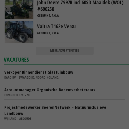
John Deere Z997R incl 60SD Maaidek (WOL)
#690258
GEBRUIKT, P.O.A.
Valtra T162e Versu
GEBRUIKT, P.O.A.
MEER ADVERTENTIES
VACATURES
Verkoper Binnendienst Glastuinbouw
KARO BV - ZWAAGDIJK, NOORD-HOLLAND,
Accountmanager Organische Bodemverbeteraars
COMGOED B.V. - NL
Projectmedewerker BoerenNetwerk – Natuurinclusieve
Landbouw
WIJ.LAND - ABCOUDE