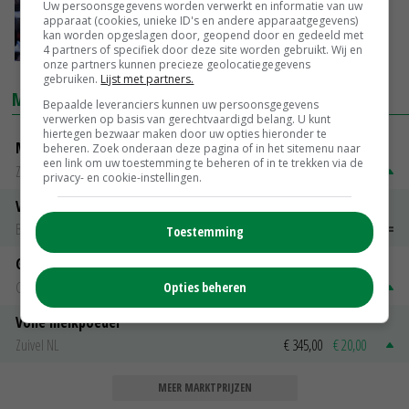
Uw persoonsgegevens worden verwerkt en informatie van uw
FDF overweegt aan te schuiven bij LTO en
apparaat (cookies, unieke ID's en andere apparaatgegevens)
Remkes
kan worden opgeslagen door, geopend door en gedeeld met
29-07-2022
4 partners of specifiek door deze site worden gebruikt. Wij en
onze partners kunnen precieze geolocatiegegevens
gebruiken.
Lijst met partners.
MARKTPRIJZEN
Bepaalde leveranciers kunnen uw persoonsgegevens
verwerken op basis van gerechtvaardigd belang. U kunt
hiertegen bezwaar maken door uw opties hieronder te
Magere melkpoeder
beheren. Zoek onderaan deze pagina of in het sitemenu naar
een link om uw toestemming te beheren of in te trekken via de
Zuivel NL
€ 269,00
€ 7,00
privacy- en cookie-instellingen.
Vleeskuikens 2001-2600 gr
Barneveld
€ 1,09
~
€ 1,11
Toestemming
Gerst
Groningen
€ 197,00
€ 2,00
Opties beheren
Volle melkpoeder
Zuivel NL
€ 345,00
€ 20,00
MEER MARKTPRIJZEN