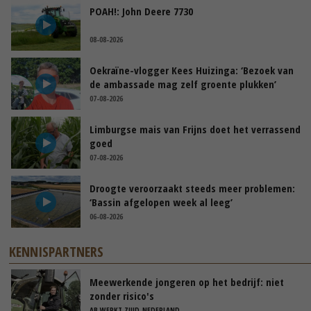
POAH!: John Deere 7730
08-08-2026
Oekraïne-vlogger Kees Huizinga: ‘Bezoek van
de ambassade mag zelf groente plukken’
07-08-2026
Limburgse mais van Frijns doet het verrassend
goed
07-08-2026
Droogte veroorzaakt steeds meer problemen:
‘Bassin afgelopen week al leeg’
06-08-2026
KENNISPARTNERS
Meewerkende jongeren op het bedrijf: niet
zonder risico's
AB WERKT ZUID-NEDERLAND