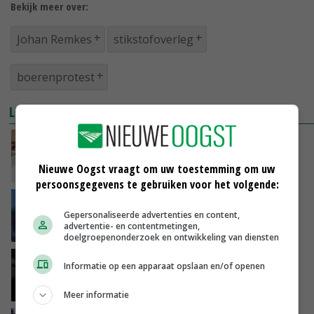
Bekijk meer over:
Johan Remkes
stikstofoverleg
boerenprotest
LEES OOK
Remkes: constructief gesprek met boeren en
kabinet, ondanks serieuze vertrouwensbreuk
Nieuwe Oogst vraagt om uw toestemming om uw
05-08-2022
persoonsgegevens te gebruiken voor het volgende:
Gesprek over stikstof loopt uit, LTO boos om
Gepersonaliseerde advertenties en content,
opmerking over sfeer
advertentie- en contentmetingen,
05-08-2022
doelgroepenonderzoek en ontwikkeling van diensten
Agractie belt met stikstofbemiddelaar
Informatie op een apparaat opslaan en/of openen
Remkes
01-08-2022
Meer informatie