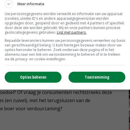
elonen voor CO2-reductie en bijvoorbeeld
carbon
Meer informatie
Uw persoonsgegevens worden verwerkt en informatie van uw apparaat
(cookies, unieke ID's en andere apparaatgegevens) kan worden
opgeslagen door, geopend door en gedeeld met 4 partners of specifiek
door deze site worden gebruikt. Wij en onze partners kunnen precieze
geolocatiegegevens gebruiken.
Lijst met partners.
d- en bosbouw in Europa in 2035 klimaatneutraal zijn,
Bepaalde leveranciers kunnen uw persoonsgegevens verwerken op basis
itstoten. Dat is al over dertien jaar! De Europese
van gerechtvaardigd belang. U kunt hiertegen bezwaar maken door uw
opties hieronder te beheren. Zoek onderaan deze pagina of in het
eren voor hoe het ‘vervuiler betaaltprincipe’ voor CO2
sitemenu naar een link om uw toestemming te beheren of in te trekken
via de privacy- en cookie-instellingen.
 Ze vroeg de Tapp Coalitie hiervoor een voorstel te
Opties beheren
Toestemming
ssies. De vraag is: laat je boeren die prijs betalen en
voedsel? Of vraag je consumenten rechtstreeks deze
es (en zuivel), met het terugsluizen van de
 de boer voor verduurzaming?