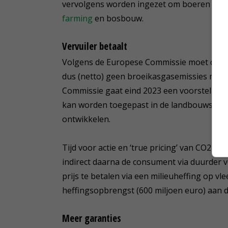
vervolgens worden ingezet om boeren te b
farming
en bosbouw.
Vervuiler betaalt
Volgens de Europese Commissie moet de lan
dus (netto) geen broeikasgasemissies meer u
Commissie gaat eind 2023 een voorstel lanc
kan worden toegepast in de landbouwsector.
ontwikkelen.
Tijd voor actie en ‘true pricing’ van CO2-emi
indirect daarna de consument via duurder 
prijs te betalen via een milieuheffing op vle
heffingsopbrengst (600 miljoen euro) aan
Meer garanties