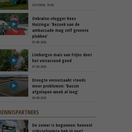
GISTEREN, 10:00
Oekraïne-vlogger Kees
Huizinga: ‘Bezoek van de
ambassade mag zelf groente
plukken’
07-08-2026
Limburgse mais van Frijns doet
het verrassend goed
07-08-2026
Droogte veroorzaakt steeds
meer problemen: ‘Bassin
afgelopen week al leeg’
06-08-2026
KENNISPARTNERS
De zomer is begonnen: hoeveel
stikstofruimte heb jij nog?