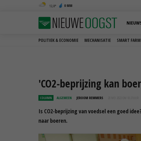
0 MM
12,8
NIEUW
POLITIEK & ECONOMIE
MECHANISATIE
SMART FARM
'CO2-beprijzing kan boer
COLUMN
ALGEMEEN
JEROOM REMMERS
20 MEI 2022 OM 10:21
UUR
Is CO2-beprijzing van voedsel een goed idee
naar boeren.