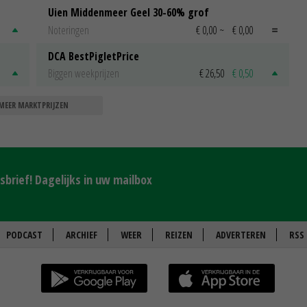
Uien Middenmeer Geel 30-60% grof
Noteringen
€ 0,00
~
€ 0,00
DCA BestPigletPrice
Biggen weekprijzen
€ 26,50
€ 0,50
MEER MARKTPRIJZEN
brief! Dagelijks in uw mailbox
PODCAST
ARCHIEF
WEER
REIZEN
ADVERTEREN
RSS