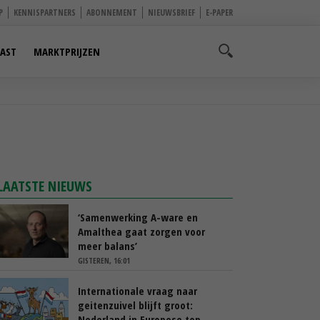
P
KENNISPARTNERS
ABONNEMENT
NIEUWSBRIEF
E-PAPER
AST
MARKTPRIJZEN
LAATSTE NIEUWS
‘Samenwerking A-ware en
Amalthea gaat zorgen voor
meer balans’
GISTEREN, 16:01
Internationale vraag naar
geitenzuivel blijft groot:
Nederland in Europese top