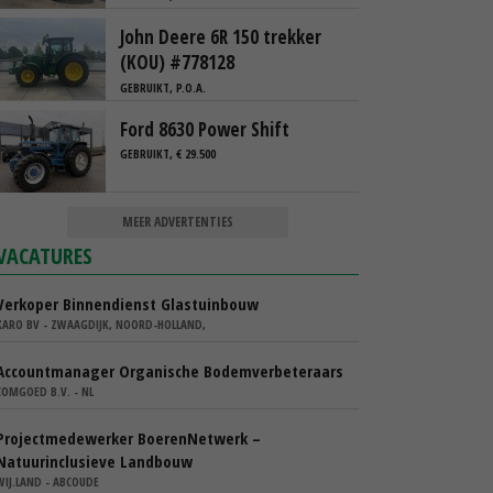
John Deere 6R 150 trekker
(KOU) #778128
GEBRUIKT, P.O.A.
Ford 8630 Power Shift
GEBRUIKT, € 29.500
MEER ADVERTENTIES
VACATURES
Verkoper Binnendienst Glastuinbouw
KARO BV - ZWAAGDIJK, NOORD-HOLLAND,
Accountmanager Organische Bodemverbeteraars
COMGOED B.V. - NL
Projectmedewerker BoerenNetwerk –
Natuurinclusieve Landbouw
WIJ.LAND - ABCOUDE