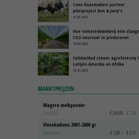
Cono Kaasmakers partner
pilotproject Ben & Jerry's
11-05-2022
Hoe tomatenkwekerij erin slaag
CO2-neutraal te produceren
19-04-2022
Solidaridad steunt agroforestry 
Latijns-Amerika en Afrika
29-03-2022
MARKTPRIJZEN
Magere melkpoeder
Zuivel NL
€ 269,00
€ 7,00
Vleeskuikens 2001-2600 gr
Barneveld
€ 1,09
~
€ 1,11