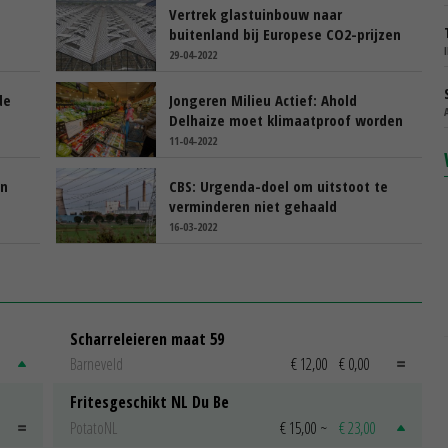
Vertrek glastuinbouw naar
buitenland bij Europese CO2-prijzen
29-04-2022
de
Jongeren Milieu Actief: Ahold
Delhaize moet klimaatproof worden
11-04-2022
in
CBS: Urgenda-doel om uitstoot te
verminderen niet gehaald
16-03-2022
Scharreleieren maat 59
Barneveld
€ 12,00
€ 0,00
Fritesgeschikt NL Du Be
PotatoNL
€ 15,00
~
€ 23,00