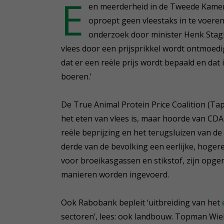
E
en meerderheid in de Tweede Kamer
oproept geen vleestaks in te voeren
onderzoek door minister Henk Stag
vlees door een prijsprikkel wordt ontmoedigd
dat er een reële prijs wordt bepaald en d
boeren.’
De True Animal Protein Price Coalition (Tap
het eten van vlees is, maar hoorde van CDA
reële beprijzing en het terugsluizen van de 
derde van de bevolking een eerlijke, hogere
voor broeikasgassen en stikstof, zijn opge
manieren worden ingevoerd.
Ook Rabobank bepleit ‘uitbreiding van het
sectoren’, lees: ook landbouw. Topman Wieb