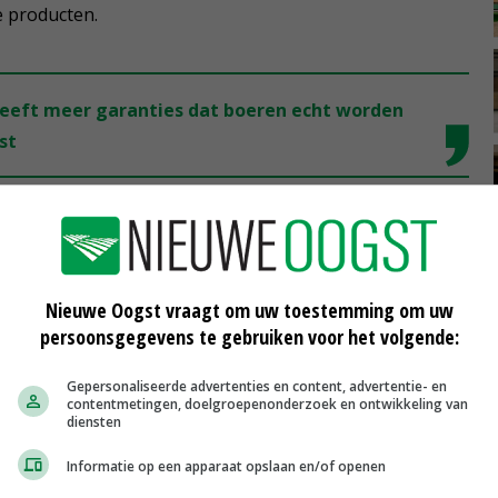
e producten.
 geeft meer garanties dat boeren echt worden
st
n het ETS, die nu 80 euro per ton CO2 is? De
rantwoordelijk voor in totaal 26,5 megaton CO2-
Nieuwe Oogst vraagt om uw toestemming om uw
Als er geen gratis CO2-emissierechten worden
persoonsgegevens te gebruiken voor het volgende:
miljard euro bijdragen aan het ETS, net als boeren in
Gepersonaliseerde advertenties en content, advertentie- en
contentmetingen, doelgroepenonderzoek en ontwikkeling van
diensten
 dan net als bij energie wel de ‘echte prijs’ van het
Informatie op een apparaat opslaan en/of openen
msten van de CO2-betalingen door de agrosector kunnen