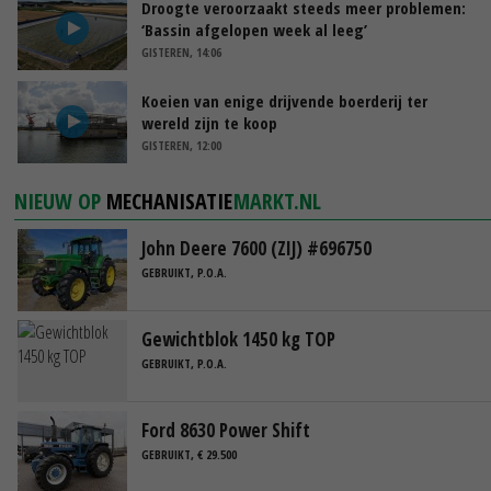
Droogte veroorzaakt steeds meer problemen:
‘Bassin afgelopen week al leeg’
GISTEREN, 14:06
Koeien van enige drijvende boerderij ter
wereld zijn te koop
GISTEREN, 12:00
NIEUW OP
MECHANISATIE
MARKT.NL
John Deere 7600 (ZIJ) #696750
GEBRUIKT, P.O.A.
Gewichtblok 1450 kg TOP
GEBRUIKT, P.O.A.
Ford 8630 Power Shift
GEBRUIKT, € 29.500