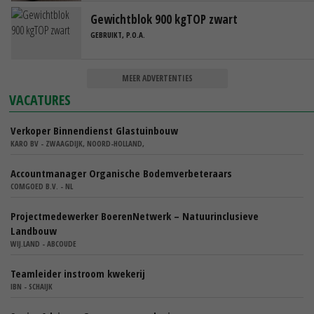
Gewichtblok 900 kgTOP zwart
GEBRUIKT, P.O.A.
MEER ADVERTENTIES
VACATURES
Verkoper Binnendienst Glastuinbouw
KARO BV - ZWAAGDIJK, NOORD-HOLLAND,
Accountmanager Organische Bodemverbeteraars
COMGOED B.V. - NL
Projectmedewerker BoerenNetwerk – Natuurinclusieve
Landbouw
WIJ.LAND - ABCOUDE
Teamleider instroom kwekerij
IBN - SCHAIJK