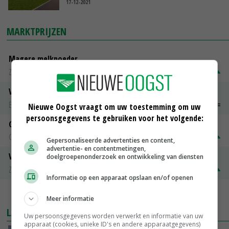
17-12-2021
MARKTPRIJZEN
Magere melkpoeder
Zuivel NL
€ 269,00
€ 7,00
Vleeskuikens 2001-2600 gr
Barneveld
€ 1,09
~
€ 1,11
Nieuwe Oogst vraagt om uw toestemming om uw
persoonsgegevens te gebruiken voor het volgende:
Gerst
Groningen
€ 197,00
€ 2,00
Gepersonaliseerde advertenties en content,
advertentie- en contentmetingen,
Volle melkpoeder
doelgroepenonderzoek en ontwikkeling van diensten
Zuivel NL
€ 345,00
€ 20,00
Informatie op een apparaat opslaan en/of openen
MEER MARKTPRIJZEN
Meer informatie
LAATSTE NIEUWS
Uw persoonsgegevens worden verwerkt en informatie van uw
apparaat (cookies, unieke ID's en andere apparaatgegevens)