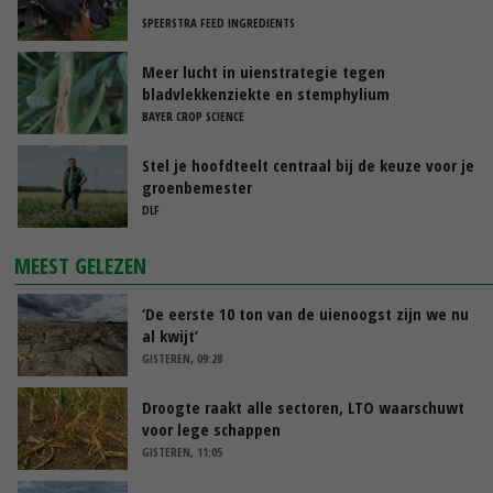
SPEERSTRA FEED INGREDIENTS
Meer lucht in uienstrategie tegen
bladvlekkenziekte en stemphylium
BAYER CROP SCIENCE
Stel je hoofdteelt centraal bij de keuze voor je
groenbemester
DLF
MEEST GELEZEN
‘De eerste 10 ton van de uienoogst zijn we nu
al kwijt’
GISTEREN, 09:28
Droogte raakt alle sectoren, LTO waarschuwt
voor lege schappen
GISTEREN, 11:05