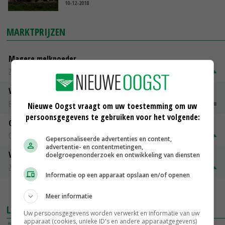
10-12-2018
MARKTPRIJZEN
Magere melkpoeder
Zuivel NL
€ 269,00
€ 7,00
Vleeskuikens 2001-2600 gr
Barneveld
€ 1,09
~
€ 1,11
Nieuwe Oogst vraagt om uw toestemming om uw
persoonsgegevens te gebruiken voor het volgende:
Gerst
Groningen
€ 197,00
€ 2,00
Gepersonaliseerde advertenties en content,
advertentie- en contentmetingen,
Volle melkpoeder
doelgroepenonderzoek en ontwikkeling van diensten
Zuivel NL
€ 345,00
€ 20,00
Informatie op een apparaat opslaan en/of openen
MEER MARKTPRIJZEN
Meer informatie
LAATSTE NIEUWS
Uw persoonsgegevens worden verwerkt en informatie van uw
apparaat (cookies, unieke ID's en andere apparaatgegevens)