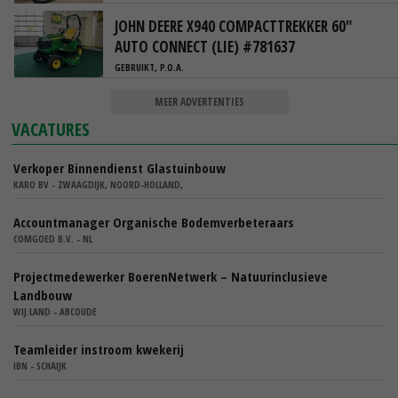
JOHN DEERE X940 COMPACTTREKKER 60"
AUTO CONNECT (LIE) #781637
GEBRUIKT, P.O.A.
MEER ADVERTENTIES
VACATURES
Verkoper Binnendienst Glastuinbouw
KARO BV - ZWAAGDIJK, NOORD-HOLLAND,
Accountmanager Organische Bodemverbeteraars
COMGOED B.V. - NL
Projectmedewerker BoerenNetwerk – Natuurinclusieve
Landbouw
WIJ.LAND - ABCOUDE
Teamleider instroom kwekerij
IBN - SCHAIJK