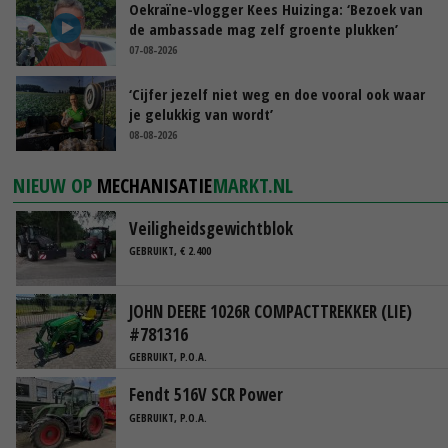
Oekraïne-vlogger Kees Huizinga: ‘Bezoek van
de ambassade mag zelf groente plukken’
07-08-2026
‘Cijfer jezelf niet weg en doe vooral ook waar
je gelukkig van wordt’
08-08-2026
NIEUW OP
MECHANISATIE
MARKT.NL
Veiligheidsgewichtblok
GEBRUIKT, € 2.400
JOHN DEERE 1026R COMPACTTREKKER (LIE)
#781316
GEBRUIKT, P.O.A.
Fendt 516V SCR Power
GEBRUIKT, P.O.A.