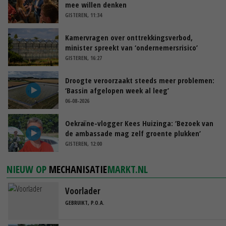
mee willen denken
GISTEREN, 11:34
Kamervragen over onttrekkingsverbod,
minister spreekt van ‘ondernemersrisico’
GISTEREN, 16:27
Droogte veroorzaakt steeds meer problemen:
‘Bassin afgelopen week al leeg’
06-08-2026
Oekraïne-vlogger Kees Huizinga: ‘Bezoek van
de ambassade mag zelf groente plukken’
GISTEREN, 12:00
NIEUW OP
MECHANISATIE
MARKT.NL
Voorlader
GEBRUIKT, P.O.A.