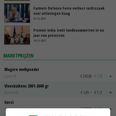
Farmers Defence Force verliest rechtszaak
over uitlatingen Kaag
01-12-2021
Premier India trekt landbouwwetten in na
jaar van protesten
19-11-2021
MARKTPRIJZEN
Magere melkpoeder
Zuivel NL
€ 269,00
€ 7,00
Vleeskuikens 2001-2600 gr
Barneveld
€ 1,09
~
€ 1,11
Gerst
Groningen
€ 197,00
€ 2,00