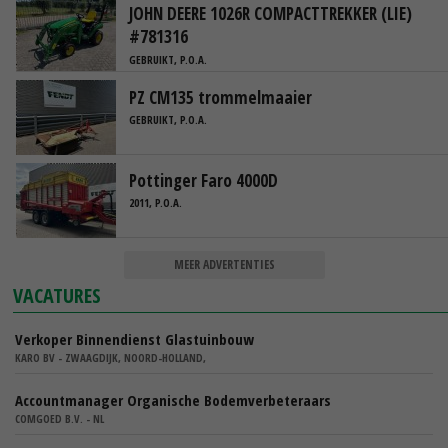
JOHN DEERE 1026R COMPACTTREKKER (LIE)
#781316
GEBRUIKT, P.O.A.
PZ CM135 trommelmaaier
GEBRUIKT, P.O.A.
Pottinger Faro 4000D
2011, P.O.A.
MEER ADVERTENTIES
VACATURES
Verkoper Binnendienst Glastuinbouw
KARO BV - ZWAAGDIJK, NOORD-HOLLAND,
Accountmanager Organische Bodemverbeteraars
COMGOED B.V. - NL