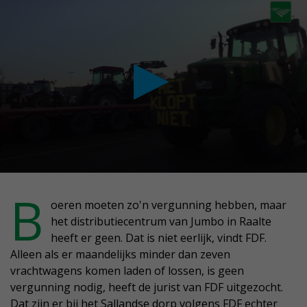
conds
B
oeren moeten zo'n vergunning hebben, maar
het distributiecentrum van Jumbo in Raalte
nute,
heeft er geen. Dat is niet eerlijk, vindt FDF.
conds
Alleen als er maandelijks minder dan zeven
vrachtwagens komen laden of lossen, is geen
vergunning nodig, heeft de jurist van FDF uitgezocht.
Dat zijn er bij het Sallandse dorp volgens FDF echter