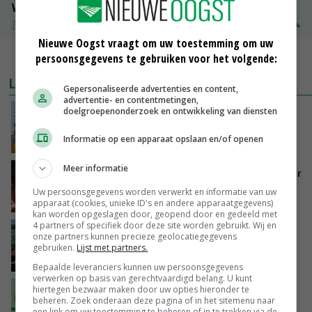
Volle melkpoeder
Zuivel NL
€ 345,00
€ 20,00
Nieuwe Oogst vraagt om uw toestemming om uw
persoonsgegevens te gebruiken voor het volgende:
MEER MARKTPRIJZEN
LAATSTE NIEUWS
Gepersonaliseerde advertenties en content,
advertentie- en contentmetingen,
doelgroepenonderzoek en ontwikkeling van diensten
Internationale vraag naar geitenzuivel blijft
groot: Nederland in Europese top
Informatie op een apparaat opslaan en/of openen
VANDAAG, 15:33
Meer informatie
Vlaamse varkensstapel krimpt, pluimveesector
groeit door schaalvergroting
Uw persoonsgegevens worden verwerkt en informatie van uw
VANDAAG, 15:20
apparaat (cookies, unieke ID's en andere apparaatgegevens)
kan worden opgeslagen door, geopend door en gedeeld met
4 partners of specifiek door deze site worden gebruikt. Wij en
‘Cijfer jezelf niet weg en doe vooral ook waar
onze partners kunnen precieze geolocatiegegevens
je gelukkig van wordt’
gebruiken.
Lijst met partners.
VANDAAG, 13:31
Bepaalde leveranciers kunnen uw persoonsgegevens
verwerken op basis van gerechtvaardigd belang. U kunt
hiertegen bezwaar maken door uw opties hieronder te
‘De droogte begint ver voor de grens bij
beheren. Zoek onderaan deze pagina of in het sitemenu naar
Lobith’
een link om uw toestemming te beheren of in te trekken via de