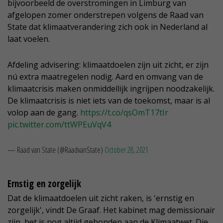
bijvoorbeeld de overstromingen in Limburg van
afgelopen zomer onderstrepen volgens de Raad van
State dat klimaatverandering zich ook in Nederland al
laat voelen.
Afdeling advisering: klimaatdoelen zijn uit zicht, er zijn
nú extra maatregelen nodig. Aard en omvang van de
klimaatcrisis maken onmiddellijk ingrijpen noodzakelijk.
De klimaatcrisis is niet iets van de toekomst, maar is al
volop aan de gang.
https://t.co/qsOmT17tIr
pic.twitter.com/ttWPEuVqV4
— Raad van State (@RaadvanState)
October 28, 2021
Ernstig en zorgelijk
Dat de klimaatdoelen uit zicht raken, is 'ernstig en
zorgelijk', vindt De Graaf. Het kabinet mag demissionair
zijn, het is nog altijd gebonden aan de Klimaatwet. Die