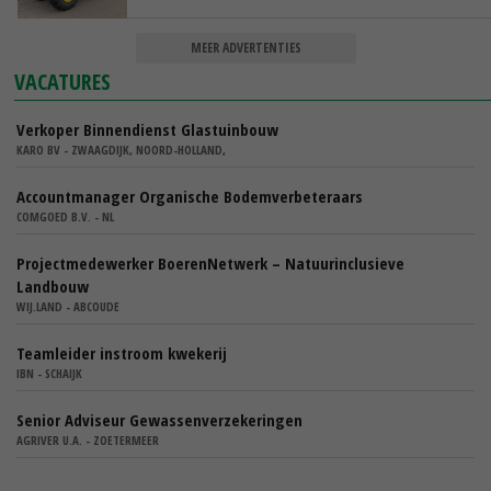
MEER ADVERTENTIES
VACATURES
Verkoper Binnendienst Glastuinbouw
KARO BV - ZWAAGDIJK, NOORD-HOLLAND,
Accountmanager Organische Bodemverbeteraars
COMGOED B.V. - NL
Projectmedewerker BoerenNetwerk – Natuurinclusieve
Landbouw
WIJ.LAND - ABCOUDE
Teamleider instroom kwekerij
IBN - SCHAIJK
Senior Adviseur Gewassenverzekeringen
AGRIVER U.A. - ZOETERMEER