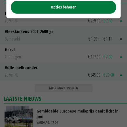
Opties beheren
Magere melkpoeder
Zuivel NL
€ 269,00
€ 7,00
Vleeskuikens 2001-2600 gr
Barneveld
€ 1,09
~
€ 1,11
Gerst
Groningen
€ 197,00
€ 2,00
Volle melkpoeder
Zuivel NL
€ 345,00
€ 20,00
MEER MARKTPRIJZEN
LAATSTE NIEUWS
Gemiddelde Europese melkprijs daalt licht in
juni
VANDAAG, 17:04