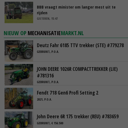
BBB vraagt minister om langer mest uit te
rijden
GISTEREN, 15:47
NIEUW OP
MECHANISATIE
MARKT.NL
Deutz Fahr 6185 TTV trekker (STE) #779278
GEBRUIKT, P.O.A.
JOHN DEERE 1026R COMPACTTREKKER (LIE)
#781316
GEBRUIKT, P.O.A.
Fendt 718 Gen6 Profi Setting 2
2021, P.O.A.
John Deere 6R 175 trekker (REU) #783659
GEBRUIKT, € 156.500