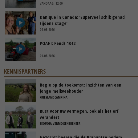
VANDAAG, 12:00
Danique in Canada: ‘Superveel schik gehad
tijdens stage’
04-08-2026
POAH!: Fendt 1042
01-08-2026
KENNISPARTNERS
Regie op de toekomst: inzichten van een
jonge melkveehouder
FRIESLANDCAMPINA
Rust voor uw vermogen, ook als het erf
verandert
SEQUOIA VERMOGENSBEHEER
Gezocht: boeren die de Brabantse bodem