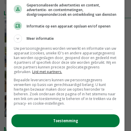
Gepersonaliseerde advertenties en content,
advertentie- en contentmetingen,
LEES OOK
doelgroepenonderzoek en ontwikkeling van diensten
Nederland gaat klimaatverandering harder
Informatie op een apparaat opslaan en/of openen
voelen, verwacht KNMI
25-10-2021
Meer informatie
Uw persoonsgegevens worden verwerkt en informatie van uw
Buurserbeek aangepast wegens
apparaat (cookies, unieke ID's en andere apparaatgegevens)
waterkwaliteit en klimaatadaptatie
kan worden opgeslagen door, geopend door en gedeeld met
4 partners of specifiek door deze site worden gebruikt. Wij en
25-10-2021
onze partners kunnen precieze geolocatiegegevens
gebruiken.
Lijst met partners.
Ook in België discussie over omvang
Bepaalde leveranciers kunnen uw persoonsgegevens
veestapel
verwerken op basis van gerechtvaardigd belang. U kunt
25-10-2021
hiertegen bezwaar maken door uw opties hieronder te
beheren. Zoek onderaan deze pagina of in het sitemenu naar
een link om uw toestemming te beheren of in te trekken via de
Copa-Cogeca pleit voor vrije keuze boer bij
privacy- en cookie-instellingen.
methaanaanpak
22-10-2021
Toestemming
MARKTPRIJZEN