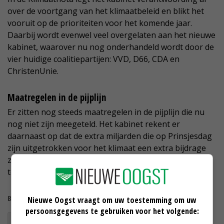
over de voortgang van het klimaatbeleid en blikt het
vooruit op de prioriteiten voor het komende jaar.
Daarbij wordt evenwel veel overgelaten aan het nieuwe
kabinet, waarover nu nog onderhandeld wordt door de
vier huidige coalitiepartijen: VVD, D66, CDA en
ChristenUnie.
Maatregelen in de pijplijn
Er zitten nog steeds maatregelen in de pijplijn die nu
nog niet zijn meegeteld. Het kabinet rekent er
daarnaast op dat de extra miljarden die op Prinsjesdag
zijn uitgetrokken voor het klimaat een extra bijdrage
zullen leveren. Maar om het doel van 49 procent zeker
te halen, is ook dan nog een extra inspanning nodig.
Bekijk meer over:
Nieuwe Oogst vraagt om uw toestemming om uw
persoonsgegevens te gebruiken voor het volgende:
klimaatverandering
kabinet
Raad van State