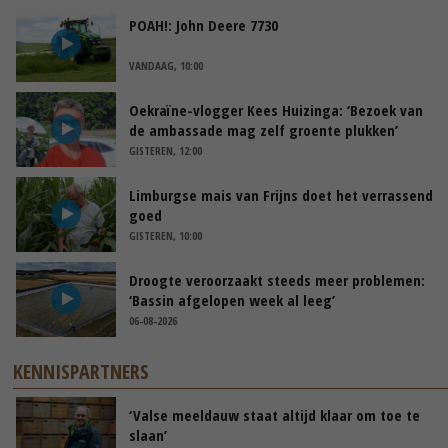
POAH!: John Deere 7730
VANDAAG, 10:00
Oekraïne-vlogger Kees Huizinga: ‘Bezoek van
de ambassade mag zelf groente plukken’
GISTEREN, 12:00
Limburgse mais van Frijns doet het verrassend
goed
GISTEREN, 10:00
Droogte veroorzaakt steeds meer problemen:
‘Bassin afgelopen week al leeg’
06-08-2026
KENNISPARTNERS
‘Valse meeldauw staat altijd klaar om toe te
slaan’