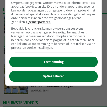
MEER MARKTPRIJZEN
Uw persoonsgegevens worden verwerkt en informatie van uw
apparaat (cookies, unieke ID's en andere apparaatgegevens)
LAATSTE NIEUWS
kan worden opgeslagen door, geopend door en gedeeld met
4 partners of specifiek door deze site worden gebruikt. Wij en
onze partners kunnen precieze geolocatiegegevens
‘Cijfer jezelf niet weg en doe vooral ook waar
gebruiken.
Lijst met partners.
je gelukkig van wordt’
Bepaalde leveranciers kunnen uw persoonsgegevens
VANDAAG, 13:31
verwerken op basis van gerechtvaardigd belang. U kunt
hiertegen bezwaar maken door uw opties hieronder te
‘De droogte begint ver voor de grens bij
beheren. Zoek onderaan deze pagina of in het sitemenu naar
een link om uw toestemming te beheren of in te trekken via de
Lobith’
privacy- en cookie-instellingen.
VANDAAG, 11:00
POAH!: John Deere 7730
Toestemming
VANDAAG, 10:00
Opties beheren
Geen vee meer op Noord-Hollandse zeedijken
door aanhoudende droogte
VANDAAG, 09:48
NIEUWSTE VIDEO'S