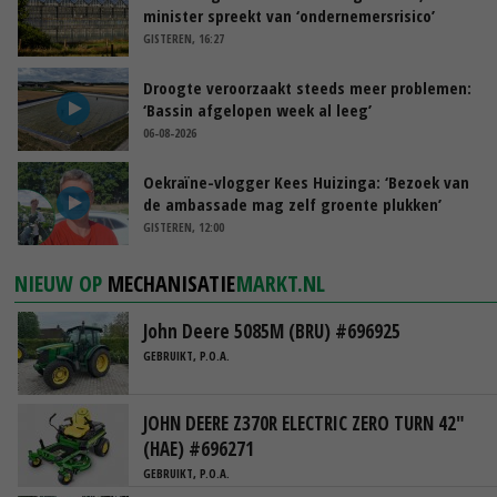
minister spreekt van ‘ondernemersrisico’
GISTEREN, 16:27
Droogte veroorzaakt steeds meer problemen:
‘Bassin afgelopen week al leeg’
06-08-2026
Oekraïne-vlogger Kees Huizinga: ‘Bezoek van
de ambassade mag zelf groente plukken’
GISTEREN, 12:00
NIEUW OP
MECHANISATIE
MARKT.NL
John Deere 5085M (BRU) #696925
GEBRUIKT, P.O.A.
JOHN DEERE Z370R ELECTRIC ZERO TURN 42"
(HAE) #696271
GEBRUIKT, P.O.A.