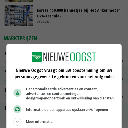
Eerste 150.000 hennetjes bij Het Anker met In
Ovo-techniek
29-03-2021
MARKTPRIJZEN
Vleeskuikens Barneveld tot 2000 gr
Weekcijfers
€ 1,09
~
€ 1,11
Nieuwe Oogst vraagt om uw toestemming om uw
Slachtkippen Barneveld Moederdieren (> 3,5 kg)
persoonsgegevens te gebruiken voor het volgende:
Weekcijfers
€ 0,85
€ 0,00
Gepersonaliseerde advertenties en content,
Maat 48
advertentie- en contentmetingen,
Barneveld kooieieren
€ 7,15
€ 0,00
doelgroepenonderzoek en ontwikkeling van diensten
Maat 54
Informatie op een apparaat opslaan en/of openen
Barneveld kooieieren
€ 9,10
€ 0,00
Meer informatie