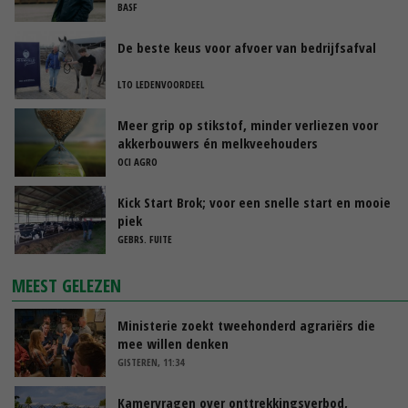
BASF
De beste keus voor afvoer van bedrijfsafval
LTO LEDENVOORDEEL
Meer grip op stikstof, minder verliezen voor
akkerbouwers én melkveehouders
OCI AGRO
Kick Start Brok; voor een snelle start en mooie
piek
GEBRS. FUITE
MEEST GELEZEN
Ministerie zoekt tweehonderd agrariërs die
mee willen denken
GISTEREN, 11:34
Kamervragen over onttrekkingsverbod,