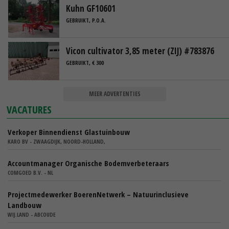
Kuhn GF10601
GEBRUIKT, P.O.A.
Vicon cultivator 3,85 meter (ZIJ) #783876
GEBRUIKT, € 300
MEER ADVERTENTIES
VACATURES
Verkoper Binnendienst Glastuinbouw
KARO BV - ZWAAGDIJK, NOORD-HOLLAND,
Accountmanager Organische Bodemverbeteraars
COMGOED B.V. - NL
Projectmedewerker BoerenNetwerk – Natuurinclusieve
Landbouw
WIJ.LAND - ABCOUDE