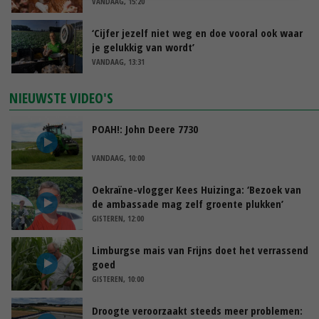
VANDAAG, 15:20
‘Cijfer jezelf niet weg en doe vooral ook waar
je gelukkig van wordt’
VANDAAG, 13:31
NIEUWSTE VIDEO'S
POAH!: John Deere 7730
VANDAAG, 10:00
Oekraïne-vlogger Kees Huizinga: ‘Bezoek van
de ambassade mag zelf groente plukken’
GISTEREN, 12:00
Limburgse mais van Frijns doet het verrassend
goed
GISTEREN, 10:00
Droogte veroorzaakt steeds meer problemen: