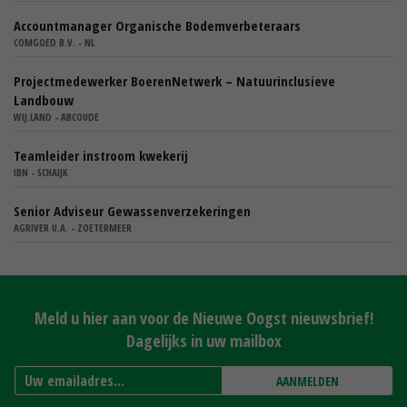
Accountmanager Organische Bodemverbeteraars
COMGOED B.V. - NL
Projectmedewerker BoerenNetwerk – Natuurinclusieve
Landbouw
WIJ.LAND - ABCOUDE
Teamleider instroom kwekerij
IBN - SCHAIJK
Senior Adviseur Gewassenverzekeringen
AGRIVER U.A. - ZOETERMEER
Meld u hier aan voor de Nieuwe Oogst nieuwsbrief!
Dagelijks in uw mailbox
AANMELDEN