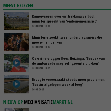
MEEST GELEZEN
Kamervragen over onttrekkingsverbod,
minister spreekt van ‘ondernemersrisico’
GISTEREN, 16:27
Ministerie zoekt tweehonderd agrariërs die
mee willen denken
GISTEREN, 11:34
Oekraïne-vlogger Kees Huizinga: ‘Bezoek van
de ambassade mag zelf groente plukken’
GISTEREN, 12:00
Droogte veroorzaakt steeds meer problemen:
‘Bassin afgelopen week al leeg’
06-08-2026
NIEUW OP
MECHANISATIE
MARKT.NL