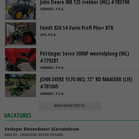
John Deere 6M 125 trekker (HIL) #783196
GEBRUIKT, P.O.A.
Fendt 826 S4 Vario Profi Plus+ RTK
2015, P.O.A.
Pöttinger Servo 3000P wentelploeg (HIL)
#779281
GEBRUIKT, P.O.A.
JOHN DEERE 1570 INCL 72" RD MAAIDEK (LIE)
#781065
GEBRUIKT, P.O.A.
MEER ADVERTENTIES
VACATURES
Verkoper Binnendienst Glastuinbouw
KARO BV - ZWAAGDIJK, NOORD-HOLLAND,