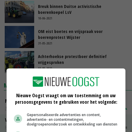
Breuk binnen Duitse activistische
boerenkoepel LsV
10-06-2021
OM eist boetes en vrijspraak voor
boerenprotest Wijster
31-05-2021
Achterhoekse protestboer definitief
vrijgesproken
03-05-2021
MARKTPRIJZEN
Nieuwe Oogst vraagt om uw toestemming om uw
Magere melkpoeder
persoonsgegevens te gebruiken voor het volgende:
Zuivel NL
€ 269,00
€ 7,00
Gepersonaliseerde advertenties en content,
Vleeskuikens 2001-2600 gr
advertentie- en contentmetingen,
doelgroepenonderzoek en ontwikkeling van diensten
Barneveld
€ 1,09
~
€ 1,11