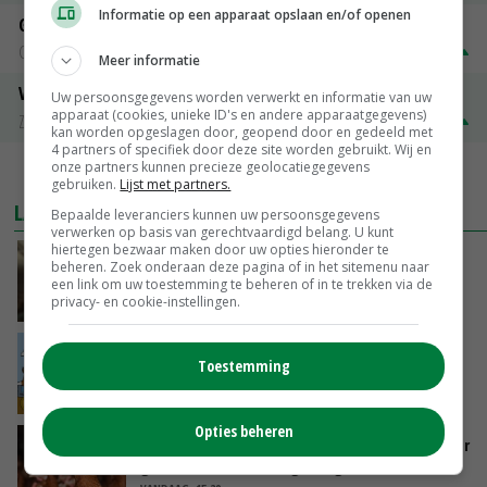
Informatie op een apparaat opslaan en/of openen
Gerst
Groningen
€ 197,00
€ 2,00
Meer informatie
Volle melkpoeder
Uw persoonsgegevens worden verwerkt en informatie van uw
apparaat (cookies, unieke ID's en andere apparaatgegevens)
Zuivel NL
€ 345,00
€ 20,00
kan worden opgeslagen door, geopend door en gedeeld met
4 partners of specifiek door deze site worden gebruikt. Wij en
onze partners kunnen precieze geolocatiegegevens
MEER MARKTPRIJZEN
gebruiken.
Lijst met partners.
LAATSTE NIEUWS
Bepaalde leveranciers kunnen uw persoonsgegevens
verwerken op basis van gerechtvaardigd belang. U kunt
hiertegen bezwaar maken door uw opties hieronder te
‘Samenwerking A-ware en Amalthea gaat
beheren. Zoek onderaan deze pagina of in het sitemenu naar
zorgen voor meer balans’
een link om uw toestemming te beheren of in te trekken via de
privacy- en cookie-instellingen.
VANDAAG, 16:01
Internationale vraag naar geitenzuivel blijft
Toestemming
groot: Nederland in Europese top
VANDAAG, 15:33
Opties beheren
Vlaamse varkensstapel krimpt, pluimveesector
groeit door schaalvergroting