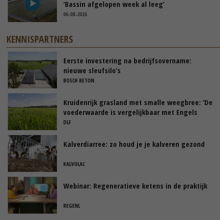
‘Bassin afgelopen week al leeg’
06-08-2026
KENNISPARTNERS
Eerste investering na bedrijfsovername:
nieuwe sleufsilo’s
BOSCH BETON
Kruidenrijk grasland met smalle weegbree: ‘De
voederwaarde is vergelijkbaar met Engels
raaigras’
DLF
Kalverdiarree: zo houd je je kalveren gezond
KALVOLAC
Webinar: Regeneratieve ketens in de praktijk
REGENL