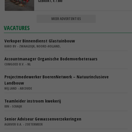
GEBRUIKT, € 7.800
MEER ADVERTENTIES
VACATURES
Verkoper Binnendienst Glastuinbouw
KARO BV - ZWAAGDIJK, NOORD-HOLLAND,
Accountmanager Organische Bodemverbeteraars
COMGOED B.V. - NL
Projectmedewerker BoerenNetwerk – Natuurinclusieve
Landbouw
WIJ.LAND - ABCOUDE
Teamleider instroom kwekerij
IBN - SCHAIJK
Senior Adviseur Gewassenverzekeringen
AGRIVER U.A. - ZOETERMEER