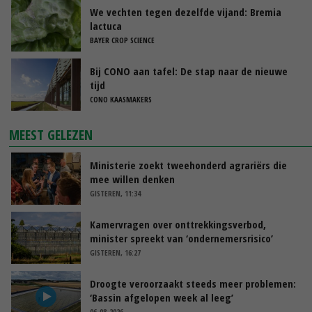
We vechten tegen dezelfde vijand: Bremia
lactuca
BAYER CROP SCIENCE
Bij CONO aan tafel: De stap naar de nieuwe
tijd
CONO KAASMAKERS
MEEST GELEZEN
Ministerie zoekt tweehonderd agrariërs die
mee willen denken
GISTEREN, 11:34
Kamervragen over onttrekkingsverbod,
minister spreekt van ‘ondernemersrisico’
GISTEREN, 16:27
Droogte veroorzaakt steeds meer problemen:
‘Bassin afgelopen week al leeg’
06-08-2026