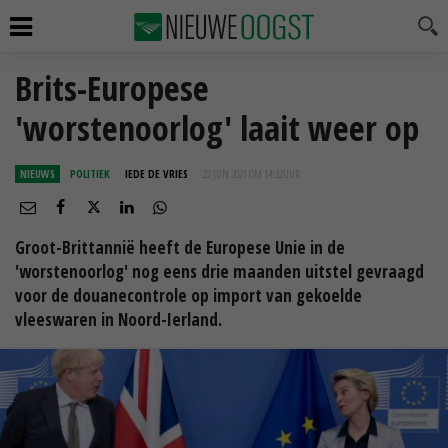
Brits-Europese
'worstenoorlog' laait weer op
NIEUWS
POLITIEK
IEDE DE VRIES
22 JUN 2021 OM 14:32
UUR
Groot-Brittannië heeft de Europese Unie in de
'worstenoorlog' nog eens drie maanden uitstel gevraagd
voor de douanecontrole op import van gekoelde
vleeswaren in Noord-Ierland.