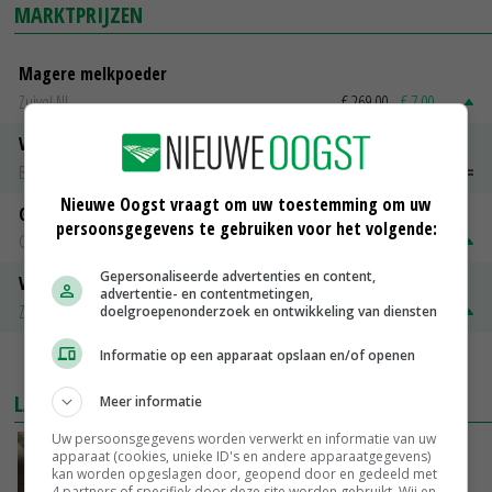
MARKTPRIJZEN
Magere melkpoeder
Zuivel NL
€ 269,00
€ 7,00
Vleeskuikens 2001-2600 gr
Barneveld
€ 1,09
~
€ 1,11
Nieuwe Oogst vraagt om uw toestemming om uw
Gerst
persoonsgegevens te gebruiken voor het volgende:
Groningen
€ 197,00
€ 2,00
Gepersonaliseerde advertenties en content,
Volle melkpoeder
advertentie- en contentmetingen,
Zuivel NL
€ 345,00
€ 20,00
doelgroepenonderzoek en ontwikkeling van diensten
Informatie op een apparaat opslaan en/of openen
MEER MARKTPRIJZEN
LAATSTE NIEUWS
Meer informatie
Uw persoonsgegevens worden verwerkt en informatie van uw
‘Samenwerking A-ware en Amalthea gaat
apparaat (cookies, unieke ID's en andere apparaatgegevens)
zorgen voor meer balans’
kan worden opgeslagen door, geopend door en gedeeld met
4 partners of specifiek door deze site worden gebruikt. Wij en