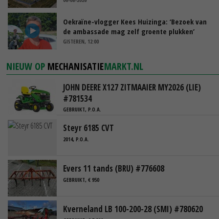
Oekraïne-vlogger Kees Huizinga: ‘Bezoek van
de ambassade mag zelf groente plukken’
GISTEREN, 12:00
NIEUW OP
MECHANISATIE
MARKT.NL
JOHN DEERE X127 ZITMAAIER MY2026 (LIE)
#781534
GEBRUIKT, P.O.A.
Steyr 6185 CVT
2014, P.O.A.
Evers 11 tands (BRU) #776608
GEBRUIKT, € 950
Kverneland LB 100-200-28 (SMI) #780620