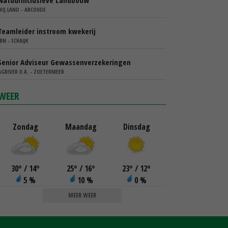
Natuurinclusieve Landbouw
WIJ.LAND - ABCOUDE
Teamleider instroom kwekerij
IBN - SCHAIJK
Senior Adviseur Gewassenverzekeringen
AGRIVER U.A. - ZOETERMEER
WEER
Zondag
Maandag
Dinsdag
30
°
/ 14
°
25
°
/ 16
°
23
°
/ 12
°
5 %
10 %
0 %
MEER WEER