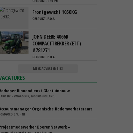
GEBRUIKT, € 10.891
Frontgewicht 1050KG
GEBRUIKT, P.O.A.
JOHN DEERE 4066R
COMPACTTREKKER (ETT)
#781271
GEBRUIKT, P.O.A.
MEER ADVERTENTIES
VACATURES
Verkoper Binnendienst Glastuinbouw
KARO BV - ZWAAGDIJK, NOORD-HOLLAND,
Accountmanager Organische Bodemverbeteraars
COMGOED B.V. - NL
Projectmedewerker BoerenNetwerk –