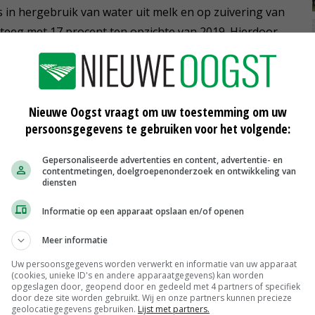
s in hergebruik van water uit melk en op zuivering van
teeg met 17 procent ten opzichte van 2019. Hierdoor
lternatieve bronnen.
Nieuwe Oogst vraagt om uw toestemming om uw
oer
persoonsgegevens te gebruiken voor het volgende:
Gepersonaliseerde advertenties en content, advertentie- en
contentmetingen, doelgroepenonderzoek en ontwikkeling van
diensten
ouder
Belgisch project plaatst vijfhonderd
sensoren in aardappelvelden
Informatie op een apparaat opslaan en/of openen
10-06-2021
Meer informatie
Ophokplicht België vervalt,
Uw persoonsgegevens worden verwerkt en informatie van uw apparaat
Nederland volgt mogelijk snel
(cookies, unieke ID's en andere apparaatgegevens) kan worden
12-05-2021
opgeslagen door, geopend door en gedeeld met 4 partners of specifiek
door deze site worden gebruikt. Wij en onze partners kunnen precieze
geolocatiegegevens gebruiken.
Lijst met partners.