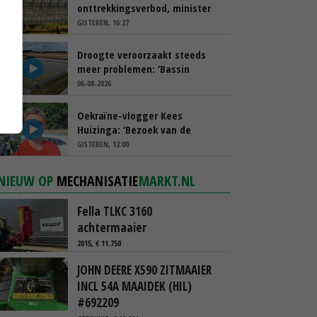
onttrekkingsverbod, minister
spreekt van ‘ondernemersrisico’
GISTEREN, 16:27
Droogte veroorzaakt steeds
meer problemen: ‘Bassin
afgelopen week al leeg’
06-08-2026
Oekraïne-vlogger Kees
Huizinga: ‘Bezoek van de
ambassade mag zelf groente
GISTEREN, 12:00
plukken’
NIEUW OP
MECHANISATIE
MARKT.NL
Fella TLKC 3160
achtermaaier
2015, € 11.750
JOHN DEERE X590 ZITMAAIER
INCL 54A MAAIDEK (HIL)
#692209