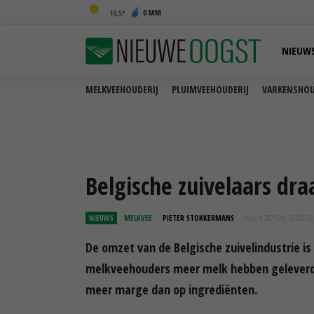
0 MM
10,5
NIEUW
MELKVEEHOUDERIJ
PLUIMVEEHOUDERIJ
VARKENSHOU
Belgische zuivelaars dr
NIEUWS
MELKVEE
PIETER STOKKERMANS
14 JUN 2021 OM 12:42
UUR
De omzet van de Belgische zuivelindustrie is
melkveehouders meer melk hebben geleverd, 
meer marge dan op ingrediënten.