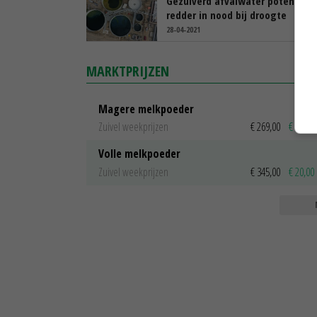
Gezuiverd afvalwater potentiële
redder in nood bij droogte
28-04-2021
MARKTPRIJZEN
Magere melkpoeder
Zuivel weekprijzen
€ 269,00
€ 7,00
Volle melkpoeder
Zuivel weekprijzen
€ 345,00
€ 20,00