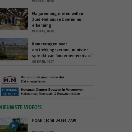
VANDAAG, 09:48
Na jarenlang meten willen
Zuid-Hollandse boeren nu
erkenning
VANDAAG, 07:00
Kamervragen over
onttrekkingsverbod, minister
spreekt van ‘ondernemersrisico’
GISTEREN, 16:27
Van oud dak naar nieuw dak
Dat energie levert.
Huisman Gemert-Bouwen in Vertrouwen
Hallenbouw, Renovatie & Bouwmaterialen
NIEUWSTE VIDEO'S
POAH!: John Deere 7730
VANDAAG, 10:00