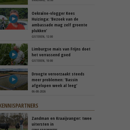
Oekraïne-vlogger Kees
Huizinga: ‘Bezoek van de
ambassade mag zelf groente
plukken’
GISTEREN, 12:00
Limburgse mais van Frijns doet
het verrassend goed
GISTEREN, 10:00
Droogte veroorzaakt steeds
meer problemen: ‘Bassin
afgelopen week al leeg’
06-08-2026
KENNISPARTNERS
Zandman en Kraaijvanger: twee
uitersten in
beweidingsstrategie
CONO KAASMAKERS