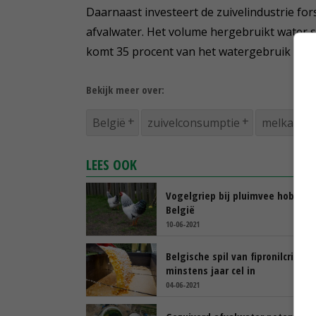
Daarnaast investeert de zuivelindustrie for
afvalwater. Het volume hergebruikt water s
komt 35 procent van het watergebruik uit a
Bekijk meer over:
België
zuivelconsumptie
melkaanv
LEES OOK
Vogelgriep bij pluimvee hobbyh
België
10-06-2021
Belgische spil van fipronilcrisis
minstens jaar cel in
04-06-2021