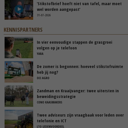
‘Stikstofbrief hoeft niet van tafel, maar moet
wel worden aangepast’
31-07-2026
KENNISPARTNERS
In vier eenvoudige stappen de grasgroei
volgen op je telefoon
YARA
De zomer is begonnen: hoeveel stikstofruimte
heb jij nog?
OCI AGRO
Zandman en Kraaijvanger: twee uitersten in
beweidingsstrategie
CONO KAASMAKERS
Twee adviseurs zijn vraagbaak voor leden over
telefonie en ICT
LTO LEDENVOORDEEL