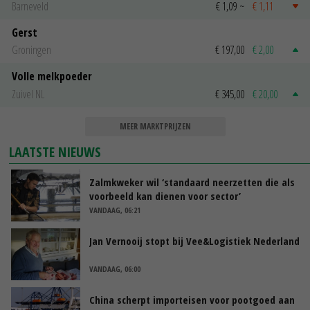
Barneveld
€ 1,09
~
€ 1,11
Gerst
Groningen
€ 197,00
€ 2,00
Volle melkpoeder
Zuivel NL
€ 345,00
€ 20,00
MEER MARKTPRIJZEN
LAATSTE NIEUWS
Zalmkweker wil ‘standaard neerzetten die als
voorbeeld kan dienen voor sector’
VANDAAG, 06:21
Jan Vernooij stopt bij Vee&Logistiek Nederland
VANDAAG, 06:00
China scherpt importeisen voor pootgoed aan