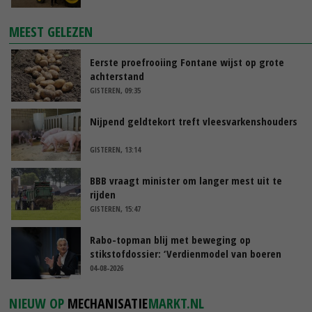
MEEST GELEZEN
Eerste proefrooiing Fontane wijst op grote
achterstand
GISTEREN, 09:35
Nijpend geldtekort treft vleesvarkenshouders
GISTEREN, 13:14
BBB vraagt minister om langer mest uit te
rijden
GISTEREN, 15:47
Rabo-topman blij met beweging op
stikstofdossier: ‘Verdienmodel van boeren
blijft cruciaal’
04-08-2026
NIEUW OP
MECHANISATIE
MARKT.NL