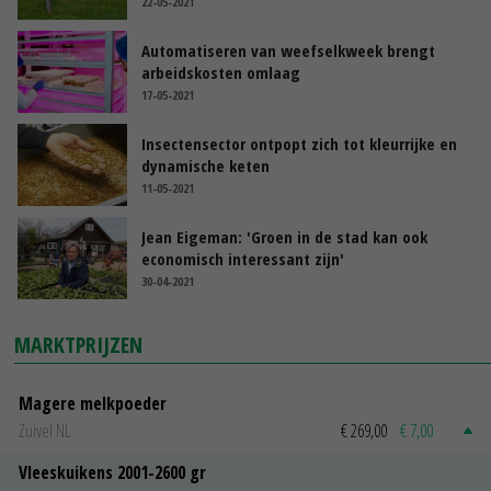
22-05-2021
Automatiseren van weefselkweek brengt
arbeidskosten omlaag
17-05-2021
Insectensector ontpopt zich tot kleurrijke en
dynamische keten
11-05-2021
Jean Eigeman: 'Groen in de stad kan ook
economisch interessant zijn'
30-04-2021
MARKTPRIJZEN
Magere melkpoeder
Zuivel NL
€ 269,00
€ 7,00
Vleeskuikens 2001-2600 gr