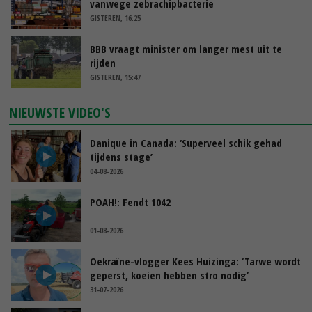
vanwege zebrachipbacterie
GISTEREN, 16:25
BBB vraagt minister om langer mest uit te
rijden
GISTEREN, 15:47
NIEUWSTE VIDEO'S
Danique in Canada: ‘Superveel schik gehad
tijdens stage’
04-08-2026
POAH!: Fendt 1042
01-08-2026
Oekraïne-vlogger Kees Huizinga: ‘Tarwe wordt
geperst, koeien hebben stro nodig’
31-07-2026