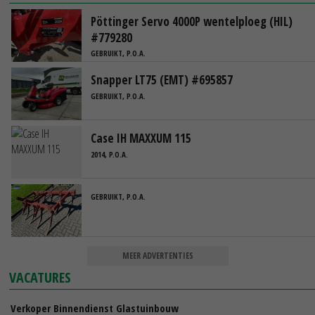
Pöttinger Servo 4000P wentelploeg (HIL)
#779280
GEBRUIKT, P.O.A.
Snapper LT75 (EMT) #695857
GEBRUIKT, P.O.A.
Case IH MAXXUM 115
2014, P.O.A.
GEBRUIKT, P.O.A.
MEER ADVERTENTIES
VACATURES
Verkoper Binnendienst Glastuinbouw