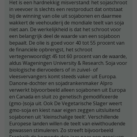
Het is een hardnekkig misverstand: het sojaschroot
in veevoer is slechts een restproduct dat ontstaat
bij de winning van olie uit sojabonen en daarmee
wakkert de veehouderij de mondiale teelt van soja
niet aan. De werkelijkheid is dat het schroot voor
een belangrijk deel de waarde van een sojaboon
bepaalt. De olie is goed voor 40 tot 55 procent van
de financiële opbrengst, het schroot
vertegenwoordigt 45 tot 60 procent van de waarde,
aldus Wageningen University & Research. Soja voor
biologische diervoeders of in zuivel- of
vleesvervangers komt steeds vaker uit Europa.
Danone-dochter en sojadrankenmaker Alpro
verwerkt bijvoorbeeld alleen sojabonen uit Europa
en Canada en sluit zo genetisch gemodificeerde
(gmo-)soja uit. Ook De Vegetarische Slager weert
gmo-soja en kiest naar eigen zeggen uitsluitend
sojabonen uit 'kleinschalige teelt'. Verschillende
Europese landen willen de teelt van eiwithoudende
gewassen stimuleren. Zo streeft bijvoorbeeld
Frankrijk de komende drie jaar naar een groei van