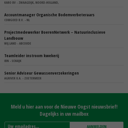
KARO BV - ZWAAGDIJK, NOORD-HOLLAND,
Accountmanager Organische Bodemverbeteraars
COMGOED B.V. - NL
Projectmedewerker BoerenNetwerk – Natuurinclusieve
Landbouw
WIJ.LAND - ABCOUDE
Teamleider instroom kwekerij
IBN - SCHAIJK
Senior Adviseur Gewassenverzekeringen
AGRIVER U.A. - ZOETERMEER
Meld u hier aan voor de Nieuwe Oogst nieuwsbrief!
Dagelijks in uw mailbox
AANMELDEN