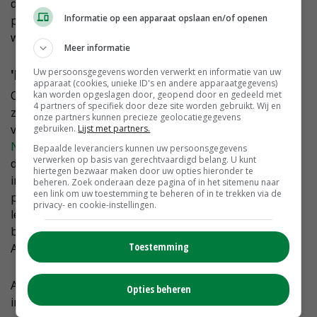
de vraag naar vlees juist blijven groeien met 1 procent
Informatie op een apparaat opslaan en/of openen
per jaar, door een combinatie van een groeiende
wereldbevolking en toenemende welvaart.
Meer informatie
Uw persoonsgegevens worden verwerkt en informatie van uw
'Beter voor' van Albert Heijn
apparaat (cookies, unieke ID's en andere apparaatgegevens)
Ondertussen wachten marktpartijen niet af en gaan
kan worden opgeslagen door, geopend door en gedeeld met
4 partners of specifiek door deze site worden gebruikt. Wij en
zelf met sojavrije producten naar de markt. Goed
onze partners kunnen precieze geolocatiegegevens
voorbeeld is de zuivellijn '
Beter voor Koe, Boer en
gebruiken.
Lijst met partners.
Natuur
' van Albert Heijn. Een van de voorwaarden is
Bepaalde leveranciers kunnen uw persoonsgegevens
verwerken op basis van gerechtvaardigd belang. U kunt
dat al het voer dat de koeien krijgen uit de regio komt,
hiertegen bezwaar maken door uw opties hieronder te
inclusief krachtvoer. Sojaschroot of palmpitten uit
beheren. Zoek onderaan deze pagina of in het sitemenu naar
een link om uw toestemming te beheren of in te trekken via de
pakweg Zuid-Amerika of Azië zijn niet toegestaan. Dat
privacy- en cookie-instellingen.
leidt weliswaar tot hogere voerkosten voor de
betrokken melkveehouders, maar die worden door
Toestemming
Albert Heijn vergoed.
Ander voorbeeld zijn mengvoederbedrijven die
Opties beheren
investeren in de sojateelt in Oekraïne vanwege het