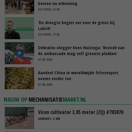
boeren nu erkenning
GISTEREN, 07:00
‘De droogte begint ver voor de grens bij
Lobith’
GISTEREN, 11:00
Oekraïne-vlogger Kees Huizinga: ‘Bezoek van
de ambassade mag zelf groente plukken’
07-08-2026
Aandeel China in wereldwijde fritesexport
neemt verder toe
07-08-2026
NIEUW OP
MECHANISATIE
MARKT.NL
Vicon cultivator 3,85 meter (ZIJ) #783876
GEBRUIKT, € 300