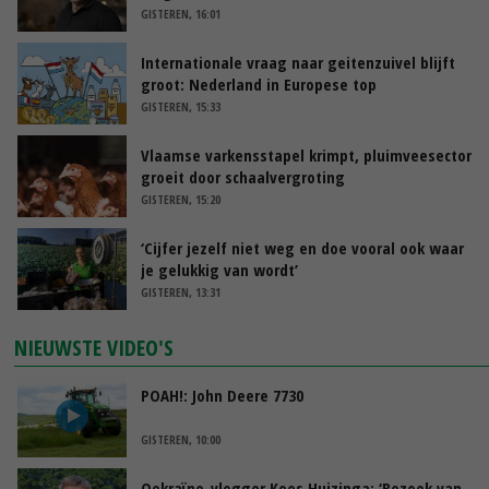
GISTEREN, 16:01
Internationale vraag naar geitenzuivel blijft
groot: Nederland in Europese top
GISTEREN, 15:33
Vlaamse varkensstapel krimpt, pluimveesector
groeit door schaalvergroting
GISTEREN, 15:20
‘Cijfer jezelf niet weg en doe vooral ook waar
je gelukkig van wordt’
GISTEREN, 13:31
NIEUWSTE VIDEO'S
POAH!: John Deere 7730
GISTEREN, 10:00
Oekraïne-vlogger Kees Huizinga: ‘Bezoek van