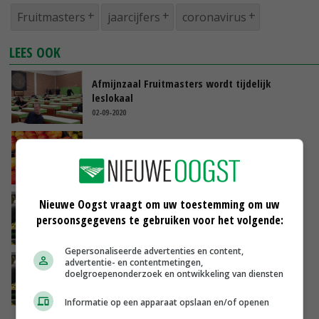
Fruitmasters
jaarcijfers
coronavirus
LEES OOK
Afmijnzaal Fruitmasters wordt tijdelijk
leslokaal
02-09-2020
GGD-test: 11 procent medewerkers
fruitbedrijven heeft corona
05-06-2020
Nieuwe Oogst vraagt om uw toestemming om uw
GGD test medewerkers fruitbedrijven op
corona
persoonsgegevens te gebruiken voor het volgende:
03-06-2020
Gepersonaliseerde advertenties en content,
advertentie- en contentmetingen,
FruitMasters verbindt zich aan Fruit Tech
doelgroepenonderzoek en ontwikkeling van diensten
Campus
24-04-2020
Informatie op een apparaat opslaan en/of openen