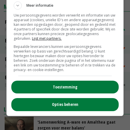
MARKTPRIJZEN
Meer informatie
Uw persoonsgegevens worden verwerkt en informatie van uw
apparaat (cookies, unieke ID's en andere apparaatgegevens)
Fritesgeschikt NL Du Be
kan worden opgeslagen door, geopend door en gedeeld met
PotatoNL
€ 15,00
~
€ 23,00
4 partners of specifiek door deze site worden gebruikt. Wij en
onze partners kunnen precieze geolocatiegegevens
gebruiken.
Lijst met partners.
Emmeloord Tarwe
Bepaalde leveranciers kunnen uw persoonsgegevens
Noteringen
€ 205,00
~
€ 208,00
verwerken op basis van gerechtvaardigd belang. U kunt
hiertegen bezwaar maken door uw opties hieronder te
Emmeloord Schaaltjespeen
beheren. Zoek onderaan deze pagina of in het sitemenu naar
een link om uw toestemming te beheren of in te trekken via de
Noteringen
€ 5,00
~
€ 20,00
privacy- en cookie-instellingen.
Bintje A 28/35
Bintje Info
€ 48,00
~
€ 52,00
Toestemming
MEER MARKTPRIJZEN
Opties beheren
LAATSTE NIEUWS
‘Samenwerking A-ware en Amalthea gaat
zorgen voor meer balans’