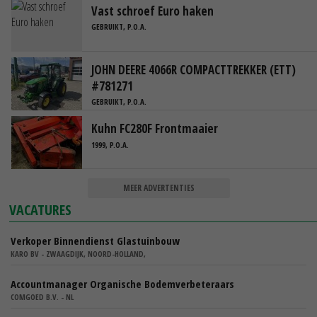
Vast schroef Euro haken
GEBRUIKT, P.O.A.
JOHN DEERE 4066R COMPACTTREKKER (ETT)
#781271
GEBRUIKT, P.O.A.
Kuhn FC280F Frontmaaier
1999, P.O.A.
MEER ADVERTENTIES
VACATURES
Verkoper Binnendienst Glastuinbouw
KARO BV - ZWAAGDIJK, NOORD-HOLLAND,
Accountmanager Organische Bodemverbeteraars
COMGOED B.V. - NL