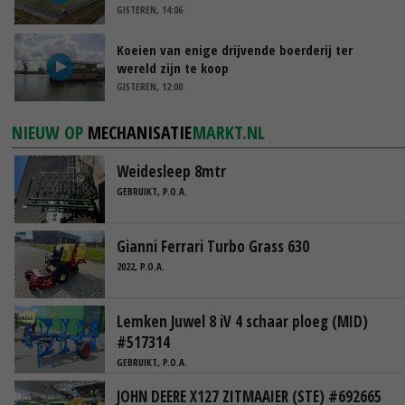
GISTEREN, 14:06
Koeien van enige drijvende boerderij ter
wereld zijn te koop
GISTEREN, 12:00
NIEUW OP
MECHANISATIE
MARKT.NL
Weidesleep 8mtr
GEBRUIKT, P.O.A.
Gianni Ferrari Turbo Grass 630
2022, P.O.A.
Lemken Juwel 8 iV 4 schaar ploeg (MID)
#517314
GEBRUIKT, P.O.A.
JOHN DEERE X127 ZITMAAIER (STE) #692665