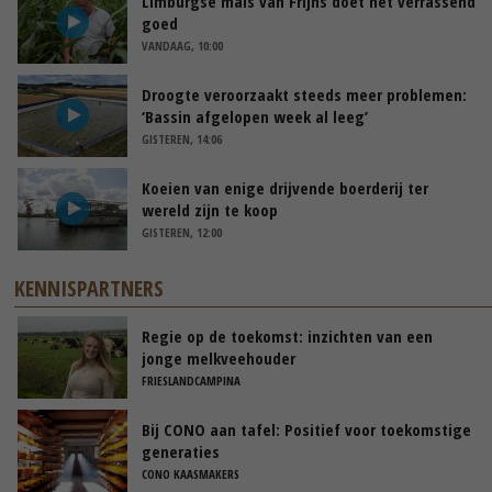
Limburgse mais van Frijns doet het verrassend
goed
VANDAAG, 10:00
Droogte veroorzaakt steeds meer problemen:
‘Bassin afgelopen week al leeg’
GISTEREN, 14:06
Koeien van enige drijvende boerderij ter
wereld zijn te koop
GISTEREN, 12:00
KENNISPARTNERS
Regie op de toekomst: inzichten van een
jonge melkveehouder
FRIESLANDCAMPINA
Bij CONO aan tafel: Positief voor toekomstige
generaties
CONO KAASMAKERS