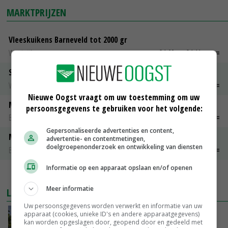
MARKTPRIJZEN
Vleeskuikens Barneveld tot 2000 gr
Weekcijfers
€ 1,09
~
€ 1,11
Slachtkippen Barneveld Moederdieren (> 3,5 kg)
Weekcijfers
€ 0,85
€ 0,00
Nieuwe Oogst vraagt om uw toestemming om uw
Maat 48
persoonsgegevens te gebruiken voor het volgende:
Barneveld kooieieren
€ 7,15
€ 0,00
Gepersonaliseerde advertenties en content,
Maat 54
advertentie- en contentmetingen,
doelgroepenonderzoek en ontwikkeling van diensten
Barneveld kooieieren
€ 9,10
€ 0,00
Informatie op een apparaat opslaan en/of openen
MEER MARKTPRIJZEN
Meer informatie
LAATSTE NIEUWS
Uw persoonsgegevens worden verwerkt en informatie van uw
Kamervragen over onttrekkingsverbod,
apparaat (cookies, unieke ID's en andere apparaatgegevens)
kan worden opgeslagen door, geopend door en gedeeld met
minister spreekt van ‘ondernemersrisico’