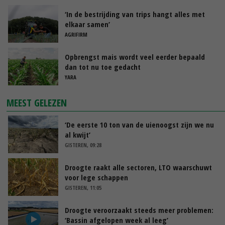
‘In de bestrijding van trips hangt alles met
elkaar samen’
AGRIFIRM
Opbrengst mais wordt veel eerder bepaald
dan tot nu toe gedacht
YARA
MEEST GELEZEN
‘De eerste 10 ton van de uienoogst zijn we nu
al kwijt’
GISTEREN, 09:28
Droogte raakt alle sectoren, LTO waarschuwt
voor lege schappen
GISTEREN, 11:05
Droogte veroorzaakt steeds meer problemen:
‘Bassin afgelopen week al leeg’