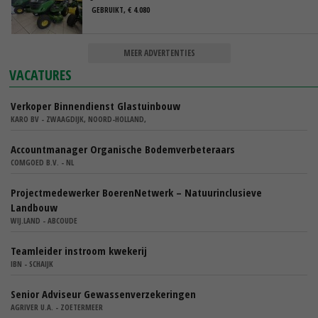
GEBRUIKT, € 4.080
MEER ADVERTENTIES
VACATURES
Verkoper Binnendienst Glastuinbouw
KARO BV - ZWAAGDIJK, NOORD-HOLLAND,
Accountmanager Organische Bodemverbeteraars
COMGOED B.V. - NL
Projectmedewerker BoerenNetwerk – Natuurinclusieve
Landbouw
WIJ.LAND - ABCOUDE
Teamleider instroom kwekerij
IBN - SCHAIJK
Senior Adviseur Gewassenverzekeringen
AGRIVER U.A. - ZOETERMEER