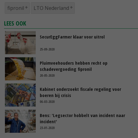
fipronil
LTO Nederland
LEES OOK
SecurEggFarmer klaar voor uitrol
25-09-2020
Pluimveehouders hebben recht op
schadevergoeding fipronil
20-05-2020
Kabinet onderzoekt fiscale regeling voor
boeren bij crisis
06-03-2020
Bens: 'Legsector hobbelt van incident naar
incident'
23-01-2020