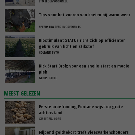
LTO LEDENVOORDEEL
Tips voor het voeren van koeien bij warm weer
SPEERSTRA FEED INGREDIENTS
Biostimulant STATUS richt zich op efficiënter
gebruik van licht en stikstof
HOLLAND FYTO
Kick Start Brok; voor een snelle start en mooie
piek
GEBRS. FUITE
MEEST GELEZEN
Eerste proefrooiing Fontane wijst op grote
achterstand
GISTEREN, 09:35
Nijpend geldtekort treft vleesvarkenshouders