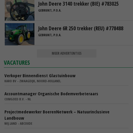
John Deere 3140 trekker (BIE) #783025
GEBRUIKT, P.O.A.
John Deere 6R 250 trekker (REU) #778488
GEBRUIKT, P.O.A.
MEER ADVERTENTIES
VACATURES
Verkoper Binnendienst Glastuinbouw
KARO BV - ZWAAGDIJK, NOORD-HOLLAND,
Accountmanager Organische Bodemverbeteraars
COMGOED B.V. - NL
Projectmedewerker BoerenNetwerk – Natuurinclusieve
Landbouw
WIJ.LAND - ABCOUDE