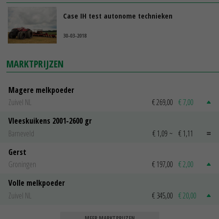
Case IH test autonome technieken
30-03-2018
MARKTPRIJZEN
Magere melkpoeder
Zuivel NL
€ 269,00
€ 7,00
Vleeskuikens 2001-2600 gr
Barneveld
€ 1,09
~
€ 1,11
Gerst
Groningen
€ 197,00
€ 2,00
Volle melkpoeder
Zuivel NL
€ 345,00
€ 20,00
MEER MARKTPRIJZEN