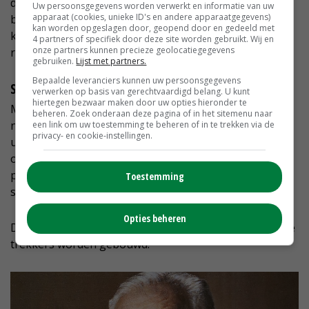
de ene rijd je zelf en met een tablet kun je de tweede
Uw persoonsgegevens worden verwerkt en informatie van uw
apparaat (cookies, unieke ID's en andere apparaatgegevens)
bedienen. Zo kun je met de ene trekker het land
kan worden opgeslagen door, geopend door en gedeeld met
klaarmaken en met de andere gaan zaaien. De
4 partners of specifiek door deze site worden gebruikt. Wij en
onze partners kunnen precieze geolocatiegegevens
robottrekker werkt op basis van gps-signalen.
gebruiken.
Lijst met partners.
Bepaalde leveranciers kunnen uw persoonsgegevens
Smartphone-applicaties
verwerken op basis van gerechtvaardigd belang. U kunt
hiertegen bezwaar maken door uw opties hieronder te
Met
SmartAssist
kunnen op een tablet of smartphone
beheren. Zoek onderaan deze pagina of in het sitemenu naar
niet alleen de actuele gegevens van de trekker worden
een link om uw toestemming te beheren of in te trekken via de
privacy- en cookie-instellingen.
uitgelezen, maar worden ook de bedrijfsgegevens
opgeslagen, zoals de oppervlakte van de bewerkte
percelen. De onderhoudssituatie kan via de
Toestemming
smartphone worden bijgehouden.
Opties beheren
De robottechniek kan ook achteraf op reeds verkochte
trekkers worden gebouwd.