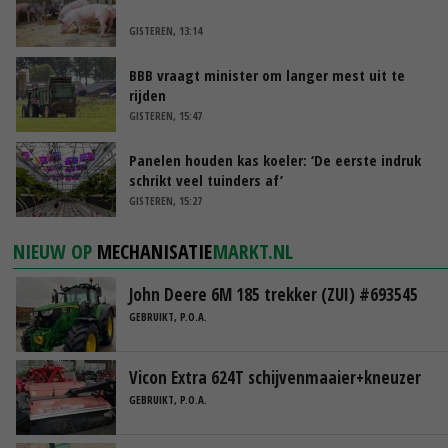
GISTEREN, 13:14
BBB vraagt minister om langer mest uit te
rijden
GISTEREN, 15:47
Panelen houden kas koeler: ‘De eerste indruk
schrikt veel tuinders af’
GISTEREN, 15:27
NIEUW OP
MECHANISATIE
MARKT.NL
John Deere 6M 185 trekker (ZUI) #693545
GEBRUIKT, P.O.A.
Vicon Extra 624T schijvenmaaier+kneuzer
GEBRUIKT, P.O.A.