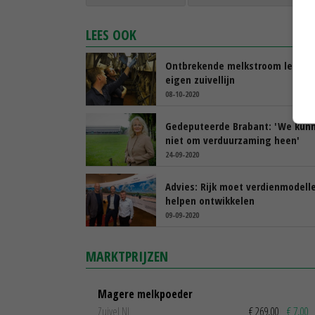
LEES OOK
Ontbrekende melkstroom leidt t
eigen zuivellijn
08-10-2020
Gedeputeerde Brabant: 'We kun
niet om verduurzaming heen'
24-09-2020
Advies: Rijk moet verdienmodell
helpen ontwikkelen
09-09-2020
MARKTPRIJZEN
Magere melkpoeder
Zuivel NL
€ 269,00
€ 7,00