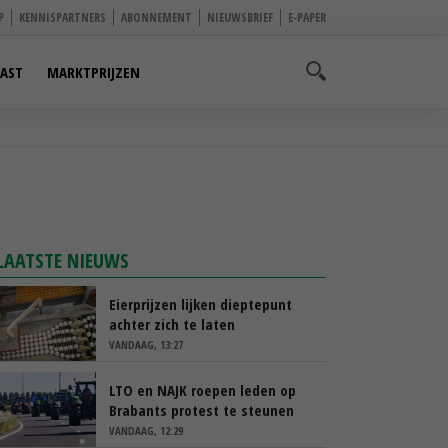
P
KENNISPARTNERS
ABONNEMENT
NIEUWSBRIEF
E-PAPER
AST
MARKTPRIJZEN
LAATSTE NIEUWS
Eierprijzen lijken dieptepunt
achter zich te laten
VANDAAG, 13:27
LTO en NAJK roepen leden op
Brabants protest te steunen
VANDAAG, 12:29