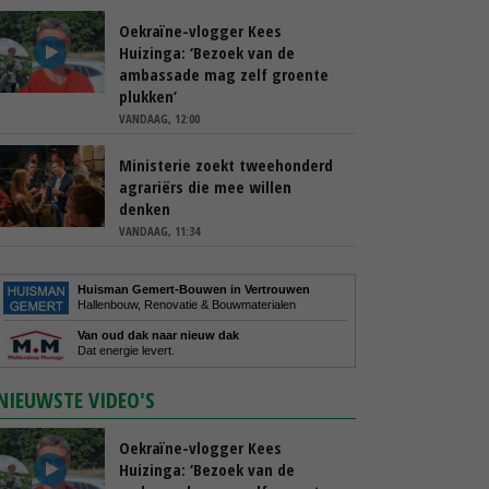
Oekraïne-vlogger Kees
Huizinga: ‘Bezoek van de
ambassade mag zelf groente
plukken’
VANDAAG, 12:00
Ministerie zoekt tweehonderd
agrariërs die mee willen
denken
VANDAAG, 11:34
Huisman Gemert-Bouwen in Vertrouwen
Hallenbouw, Renovatie & Bouwmaterialen
Van oud dak naar nieuw dak
Dat energie levert.
NIEUWSTE VIDEO'S
Oekraïne-vlogger Kees
Huizinga: ‘Bezoek van de