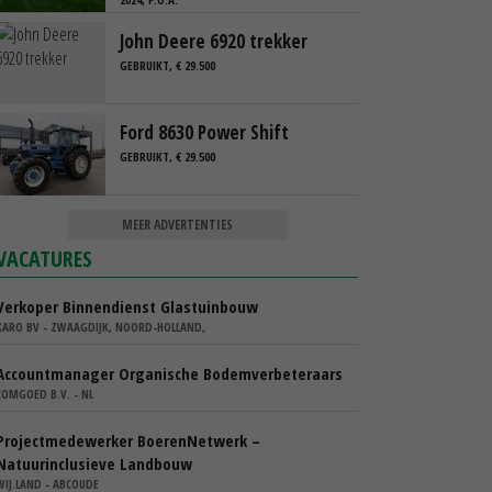
John Deere 6920 trekker
GEBRUIKT, € 29.500
Ford 8630 Power Shift
GEBRUIKT, € 29.500
MEER ADVERTENTIES
VACATURES
Verkoper Binnendienst Glastuinbouw
KARO BV - ZWAAGDIJK, NOORD-HOLLAND,
Accountmanager Organische Bodemverbeteraars
COMGOED B.V. - NL
Projectmedewerker BoerenNetwerk –
Natuurinclusieve Landbouw
WIJ.LAND - ABCOUDE