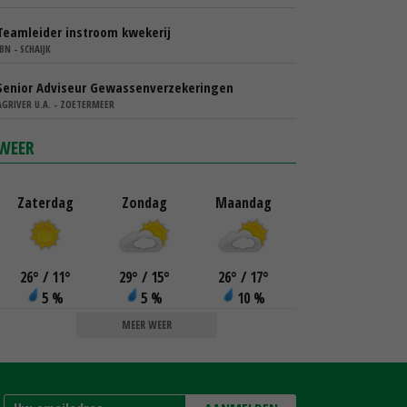
Teamleider instroom kwekerij
IBN - SCHAIJK
Senior Adviseur Gewassenverzekeringen
AGRIVER U.A. - ZOETERMEER
WEER
Zaterdag
Zondag
Maandag
26
°
/ 11
°
29
°
/ 15
°
26
°
/ 17
°
5 %
5 %
10 %
MEER WEER