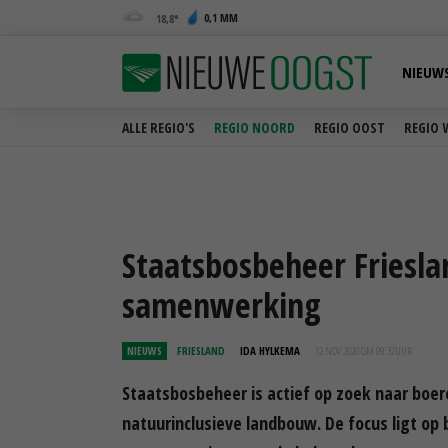
0,1 MM
18,8
NIEUW
ALLE REGIO'S
REGIO NOORD
REGIO OOST
REGIO 
Staatsbosbeheer Friesla
samenwerking
NIEUWS
FRIESLAND
IDA HYLKEMA
12 NOV 2020 OM 09:37
UUR
Staatsbosbeheer is actief op zoek naar bo
natuurinclusieve landbouw. De focus ligt op 