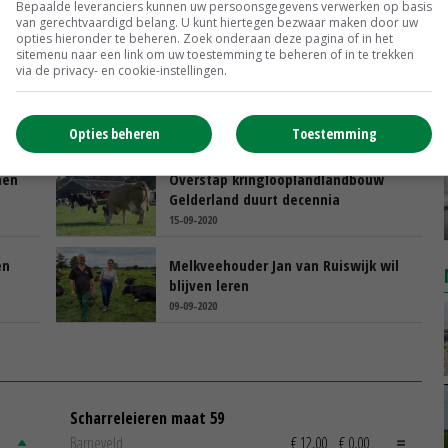
Bepaalde leveranciers kunnen uw persoonsgegevens verwerken op basis
van gerechtvaardigd belang. U kunt hiertegen bezwaar maken door uw
opties hieronder te beheren. Zoek onderaan deze pagina of in het
sitemenu naar een link om uw toestemming te beheren of in te trekken
via de privacy- en cookie-instellingen.
ot
Melkveehouder Combee onderneemt
in balans met omgeving
Opties beheren
Toestemming
28-09-2020
nen
Overstap kringlooplandlandbouw
Gelderland duurt decennia
15-09-2020
en
Melkveehouder Jan van Ruiswijk wil
blijven leren
09-09-2020
Scharreleieren maat 59
Barneveld
€ 12,00
€ 0,00