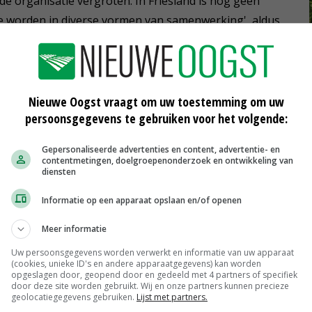
de organisatie vergroten. In Friesland is nog geen
e worden in diverse vormen van samenwerking', aldus
als het gaat om extensivering en de overstap naar een
rs. Wil je een goed verdienmodel hebben, dan moet de
Nieuwe Oogst vraagt om uw toestemming om uw
hil worden gecompenseerd', stelde melkveehouder
persoonsgegevens te gebruiken voor het volgende:
Gepersonaliseerde advertenties en content, advertentie- en
contentmetingen, doelgroepenonderzoek en ontwikkeling van
diensten
Bij plannen voor de vorming van een
re. Daarvoor is wel compensatie nodig voor de
Informatie op een apparaat opslaan en/of openen
k om via kavelruil een aaneengesloten extensief
Meer informatie
Uw persoonsgegevens worden verwerkt en informatie van uw apparaat
(cookies, unieke ID's en andere apparaatgegevens) kan worden
opgeslagen door, geopend door en gedeeld met 4 partners of specifiek
door deze site worden gebruikt. Wij en onze partners kunnen precieze
geolocatiegegevens gebruiken.
Lijst met partners.