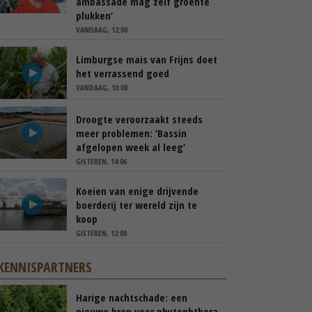
ambassade mag zelf groente
plukken’
VANDAAG, 12:00
Limburgse mais van Frijns doet
het verrassend goed
VANDAAG, 10:00
Droogte veroorzaakt steeds
meer problemen: ‘Bassin
afgelopen week al leeg’
GISTEREN, 14:06
Koeien van enige drijvende
boerderij ter wereld zijn te
koop
GISTEREN, 12:00
KENNISPARTNERS
Harige nachtschade: een
nieuwe bron voor phytophthora