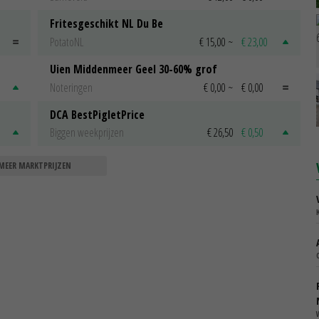
Fritesgeschikt NL Du Be
PotatoNL
€ 15,00
~
€ 23,00
Uien Middenmeer Geel 30-60% grof
Noteringen
€ 0,00
~
€ 0,00
DCA BestPigletPrice
Biggen weekprijzen
€ 26,50
€ 0,50
MEER MARKTPRIJZEN