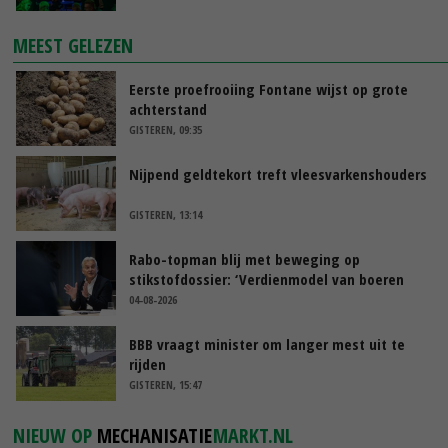
MEEST GELEZEN
Eerste proefrooiing Fontane wijst op grote
achterstand
GISTEREN, 09:35
Nijpend geldtekort treft vleesvarkenshouders
GISTEREN, 13:14
Rabo-topman blij met beweging op
stikstofdossier: ‘Verdienmodel van boeren
blijft cruciaal’
04-08-2026
BBB vraagt minister om langer mest uit te
rijden
GISTEREN, 15:47
NIEUW OP
MECHANISATIE
MARKT.NL