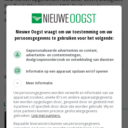
Fair Trade/Max Havelaar, MSC, On the way to
PlanetProof, Rainforest Alliance en UTZ voor alle
supermarkten, behalve Aldi en Lidl.
Nieuwe Oogst vraagt om uw toestemming om uw
persoonsgegevens te gebruiken voor het volgende:
Downloads
Gepersonaliseerde advertenties en content,
Keurmerkenrapport eerste helft 2020
advertentie- en contentmetingen,
doelgroepenonderzoek en ontwikkeling van diensten
Informatie op een apparaat opslaan en/of openen
Bekijk meer over:
Meer informatie
keurmerken
Uw persoonsgegevens worden verwerkt en informatie van uw
apparaat (cookies, unieke ID's en andere apparaatgegevens)
kan worden opgeslagen door, geopend door en gedeeld met
LEES OOK
4 partners of specifiek door deze site worden gebruikt. Wij en
onze partners kunnen precieze geolocatiegegevens
gebruiken.
Lijst met partners.
FrieslandCampina heeft nog geen ruimte
voor nieuwe PlanetProof-boeren
Bepaalde leveranciers kunnen uw persoonsgegevens