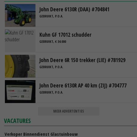
John Deere 6130R (DAA) #704841
GEBRUIKT, P.O.A.
Kuhn GF 17012 schudder
GEBRUIKT, € 34.000
John Deere 6R 150 trekker (LIE) #781929
GEBRUIKT, P.O.A.
John Deere 6130R AP 40 km (ZIJ) #704777
GEBRUIKT, P.O.A.
MEER ADVERTENTIES
VACATURES
Verkoper Binnendienst Glastuinbouw