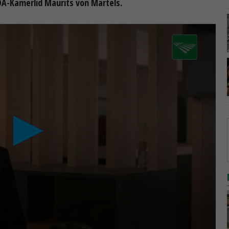
DA-Kamerlid Maurits von Martels.