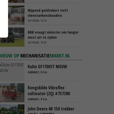
Nijpend geldtekort treft
vleesvarkenshouders
GISTEREN, 13:14
BBB vraagt minister om langer
mest uit te rijden
GISTEREN, 15:47
NIEUW OP
MECHANISATIE
MARKT.NL
Kuhn GF17003T NIEUW
GEBRUIKT, P.O.A.
Kongskilde Vibroflex
cultivator (ZIJ) #757380
GEBRUIKT, P.O.A.
John Deere 6R 150 trekker