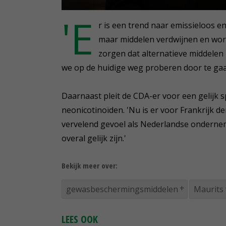
0
'E
seconds
r is een trend naar emissieloos en
of
6
maar middelen verdwijnen en wor
minutes,
zorgen dat alternatieve middelen 
37
seconds
Volume
we op de huidige weg proberen door te gaa
90%
Daarnaast pleit de CDA-er voor een gelijk s
neonicotinoïden. 'Nu is er voor Frankrijk d
vervelend gevoel als Nederlandse ondernem
overal gelijk zijn.'
Bekijk meer over:
gewasbeschermingsmiddelen
Maurits
LEES OOK