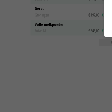
Gerst
Groningen
€ 197,00
€ 2,00
Volle melkpoeder
Zuivel NL
€ 345,00
€ 20,00