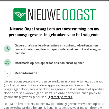
door
Ctgb laat één middel toe en schrapt
er zestien
28-08-2020
Nieuwe Oogst vraagt om uw toestemming om uw
t
Uien telen wordt uitdagender door
wegval middelen
persoonsgegevens te gebruiken voor het volgende:
17-08-2020
Gepersonaliseerde advertenties en content, advertentie- en
ekte
Lot gewasbeschermingsmiddelen in
contentmetingen, doelgroepenonderzoek en ontwikkeling van
diensten
Europese handen
14-07-2020
Informatie op een apparaat opslaan en/of openen
Meer informatie
Uw persoonsgegevens worden verwerkt en informatie van uw apparaat
(cookies, unieke ID's en andere apparaatgegevens) kan worden
Scharreleieren maat 59
opgeslagen door, geopend door en gedeeld met 4 partners of specifiek
Barneveld
€ 12,00
€ 0,00
door deze site worden gebruikt. Wij en onze partners kunnen precieze
geolocatiegegevens gebruiken.
Lijst met partners.
Fritesgeschikt NL Du Be
Bepaalde leveranciers kunnen uw persoonsgegevens verwerken op basis
PotatoNL
€ 15,00
~
€ 23,00
van gerechtvaardigd belang. U kunt hiertegen bezwaar maken door uw