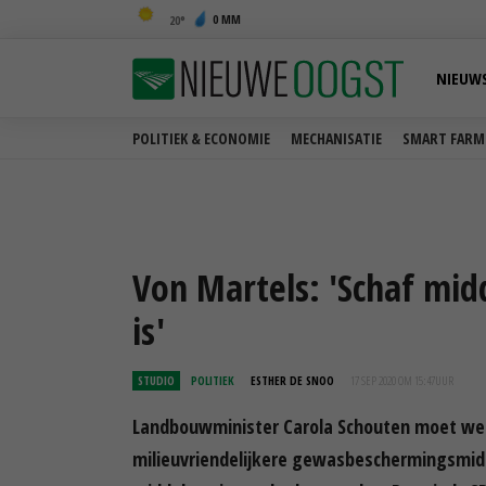
0 MM
20
NIEUW
POLITIEK & ECONOMIE
MECHANISATIE
SMART FARM
Von Martels: 'Schaf midd
is'
STUDIO
POLITIEK
ESTHER DE SNOO
17 SEP 2020 OM 15:47
UUR
Landbouwminister Carola Schouten moet we
milieuvriendelijkere gewasbeschermingsmidde