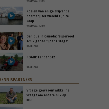
VANDAAG, 14:06
Koeien van enige drijvende
boerderij ter wereld zijn te
koop
VANDAAG, 12:00
Danique in Canada: ‘Superveel
schik gehad tijdens stage’
04-08-2026
POAH!: Fendt 1042
01-08-2026
KENNISPARTNERS
Vroege gewasontwikkeling
vraagt om andere blik op
cercospora
BASF