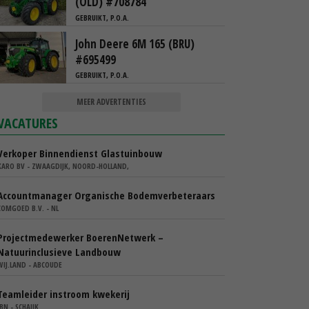
(OLD) #708784
GEBRUIKT, P.O.A.
John Deere 6M 165 (BRU)
#695499
GEBRUIKT, P.O.A.
MEER ADVERTENTIES
VACATURES
Verkoper Binnendienst Glastuinbouw
KARO BV - ZWAAGDIJK, NOORD-HOLLAND,
Accountmanager Organische Bodemverbeteraars
COMGOED B.V. - NL
Projectmedewerker BoerenNetwerk –
Natuurinclusieve Landbouw
WIJ.LAND - ABCOUDE
Teamleider instroom kwekerij
IBN - SCHAIJK