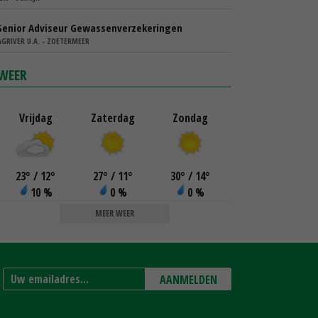
Senior Adviseur Gewassenverzekeringen
AGRIVER U.A. - ZOETERMEER
WEER
Vrijdag
Zaterdag
Zondag
23
°
/ 12
°
27
°
/ 11
°
30
°
/ 14
°
10 %
0 %
0 %
MEER WEER
AANMELDEN