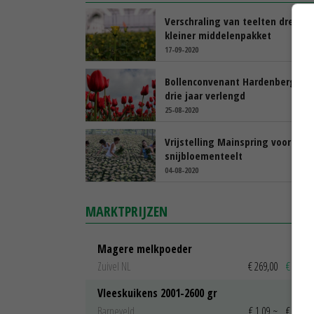
Verschraling van teelten dreigt 
kleiner middelenpakket
17-09-2020
Bollenconvenant Hardenberg me
drie jaar verlengd
25-08-2020
Vrijstelling Mainspring voor bed
snijbloementeelt
04-08-2020
MARKTPRIJZEN
Magere melkpoeder
Zuivel NL
€ 269,00
€ 7,00
Vleeskuikens 2001-2600 gr
Barneveld
€ 1,09
~
€ 1,11