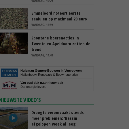
VANDAAG, 15:29
Emmeloord noteert eerste
zaaiuien op maximaal 20 euro
VANDAAG, 14:59
Spontane boerenacties in
Twente en Apeldoorn zetten de
trend
VANDAAG, 14:48
Huisman Gemert-Bouwen in Vertrouwen
Hallenbouw, Renovatie & Bouwmaterialen
Van oud dak naar nieuw dak
Dat energie levert.
NIEUWSTE VIDEO'S
Droogte veroorzaakt steeds
meer problemen: ‘Bassin
afgelopen week al leeg’