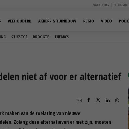
VACATURES
POAH-SHO
S
VEEHOUDERIJ
AKKER- & TUINBOUW
REGIO
VIDEO
PODC
ING
STIKSTOF
DROOGTE
THEMA'S
elen niet af voor er alternatief
rk maken van de toelating van nieuwe
len. Zolang deze alternatieven er niet zijn, moeten