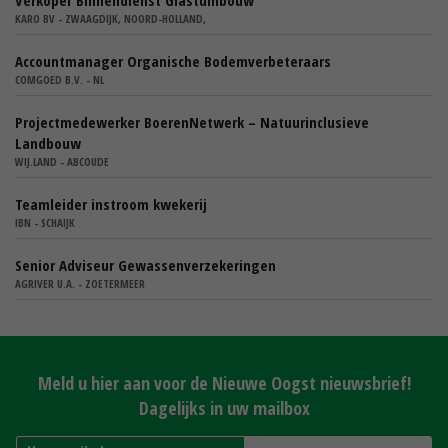
Verkoper Binnendienst Glastuinbouw
KARO BV - ZWAAGDIJK, NOORD-HOLLAND,
Accountmanager Organische Bodemverbeteraars
COMGOED B.V. - NL
Projectmedewerker BoerenNetwerk – Natuurinclusieve
Landbouw
WIJ.LAND - ABCOUDE
Teamleider instroom kwekerij
IBN - SCHAIJK
Senior Adviseur Gewassenverzekeringen
AGRIVER U.A. - ZOETERMEER
Meld u hier aan voor de Nieuwe Oogst nieuwsbrief!
Dagelijks in uw mailbox