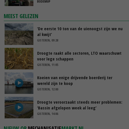
BODEMUP
MEEST GELEZEN
‘De eerste 10 ton van de uienoogst zijn we nu
al kwijt’
GISTEREN, 09:28
Droogte raakt alle sectoren, LTO waarschuwt
voor lege schappen
GISTEREN, 11:05
Koeien van enige drijvende boerderij ter
wereld zijn te koop
GISTEREN, 12:00
Droogte veroorzaakt steeds meer problemen:
‘Bassin afgelopen week al leeg’
GISTEREN, 14:06
NIEUW OP
MECHANISATIE
MARKT.NL