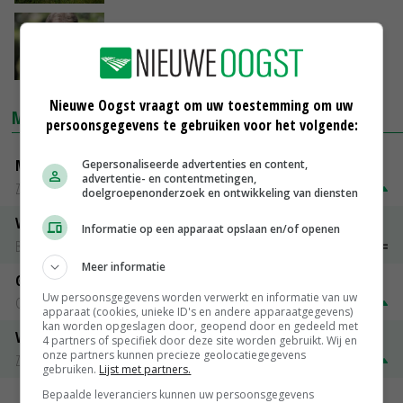
CDA-gedeputeerde: 'Kringlooplandbouw
moet concreter'
24-08-2020
Nieuwe Oogst vraagt om uw toestemming om uw
MARKTPRIJZEN
persoonsgegevens te gebruiken voor het volgende:
Magere melkpoeder
Gepersonaliseerde advertenties en content,
advertentie- en contentmetingen,
Zuivel NL
€ 269,00
€ 7,00
doelgroepenonderzoek en ontwikkeling van diensten
Vleeskuikens 2001-2600 gr
Informatie op een apparaat opslaan en/of openen
Barneveld
€ 1,09
~
€ 1,11
Meer informatie
Gerst
Uw persoonsgegevens worden verwerkt en informatie van uw
Groningen
€ 197,00
€ 2,00
apparaat (cookies, unieke ID's en andere apparaatgegevens)
kan worden opgeslagen door, geopend door en gedeeld met
Volle melkpoeder
4 partners of specifiek door deze site worden gebruikt. Wij en
onze partners kunnen precieze geolocatiegegevens
Zuivel NL
€ 345,00
€ 20,00
gebruiken.
Lijst met partners.
Bepaalde leveranciers kunnen uw persoonsgegevens
MEER MARKTPRIJZEN