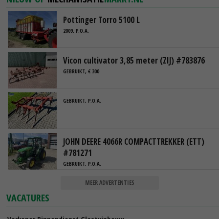
Pottinger Torro 5100 L
2009, P.O.A.
Vicon cultivator 3,85 meter (ZIJ) #783876
GEBRUIKT, € 300
GEBRUIKT, P.O.A.
JOHN DEERE 4066R COMPACTTREKKER (ETT)
#781271
GEBRUIKT, P.O.A.
MEER ADVERTENTIES
VACATURES