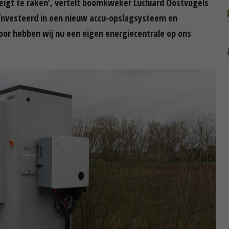
eigt te raken’, vertelt boomkweker Luchiard Oostvogels
ïnvesteerd in een nieuw accu-opslagsysteem en
or hebben wij nu een eigen energiecentrale op ons