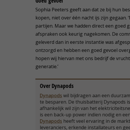
Goed gevoel
Sophia Peeters geeft aan dat ze bij hun b
kopen, niet over één nacht ijs zijn gegaan.
partijen. Maar we hadden direct een goed g
afspraken ook keurig nagekomen. De commun
geleverd dan in eerste instantie was afgespr
ontzorgd en hebben een goed gevoel over
hopen wij hiervan met ons bedrijf de vruc
generatie.’
Over Dynapods
Dynapods
wil bijdragen aan een duurzam
te besparen. De thuisbatterij Dynapods i
afhankelijk wil zijn van het elektriciteits
is een back-up power indien nodig en ee
Dynapods
heeft veel ervaring in de mark
leveranciers, erkende installateurs en gee