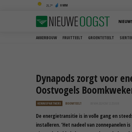
0 MM
25,7
NIEUW
AKKERBOUW
FRUITTEELT
GROENTETEELT
SIERTE
Dynapods zorgt voor ene
Oostvogels Boomkweker
KENNISPARTNERS
BOOMTEELT
08 MAA 2024 OM 12:25
UUR
De energietransitie is in volle gang en ste
installeren. ‘Het nadeel van zonnepanelen 