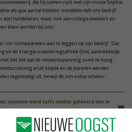
 boomkwekerij, die hij samen runt met zijn vrouw Sophia,
kte als qua aantal klanten. Inmiddels telt ons bedrijf
er aan handelaren, maar ook aan collega-kwekers en
een klant worden bij ons.’
r om zonnepanelen aan te leggen op zijn bedrijf. ‘Dat
g en de Energie investeringsaftrek (EIA) aantrekkelijk
 met het feit dat de netwerkspanning soms te hoog
oomvoorziening eruit klapte en de panelen werden
en regelmatig uit, terwijl de zon volop scheen.'
et systeem werd zelfs sneller geleverd dan in