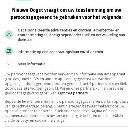
ie momenten stroom moesten afnemen via het net en
Nieuwe Oogst vraagt om uw toestemming om uw
persoonsgegevens te gebruiken voor het volgende:
stabieler stroomnetwerk doordat steeds meer mensen in
 leggen', vertelt Oostvogels. 'Daardoor kregen we
Gepersonaliseerde advertenties en content, advertentie- en
 en piekspanningen. Dat was voor ons reden om na te
contentmetingen, doelgroepenonderzoek en ontwikkeling van
diensten
 konden vinden, zodat het bedrijf ook bij eventuele
Informatie op een apparaat opslaan en/of openen
Meer informatie
Uw persoonsgegevens worden verwerkt en informatie van uw apparaat
allig op zijn pad. ‘Mijn broer is ook ondernemer en
(cookies, unieke ID's en andere apparaatgegevens) kan worden
n
Dynapods
, die vertelde over hun systeem. Hij heeft
opgeslagen door, geopend door en gedeeld met 4 partners of specifiek
door deze site worden gebruikt. Wij en onze partners kunnen precieze
ons langs moest gaan en dat heeft hij gedaan. Dynapods
geolocatiegegevens gebruiken.
Lijst met partners.
et verhaal van hen was helder en duidelijk en
Bepaalde leveranciers kunnen uw persoonsgegevens verwerken op basis
van gerechtvaardigd belang. U kunt hiertegen bezwaar maken door uw
anbod.’
opties hieronder te beheren. Zoek onderaan deze pagina of in het
sitemenu naar een link om uw toestemming te beheren of in te trekken
via de privacy- en cookie-instellingen.
bij Boomkwekerij Oostvogels een containeraccu met 100