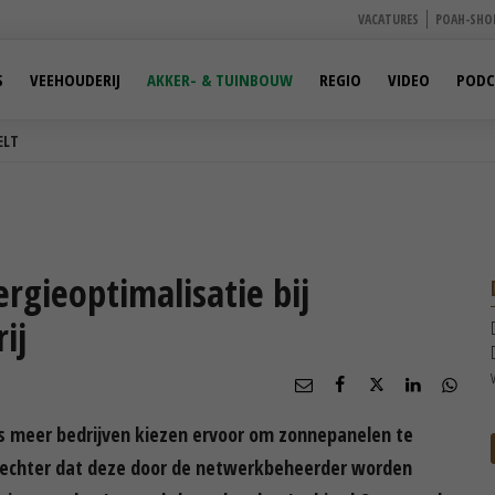
VACATURES
POAH-SHO
S
VEEHOUDERIJ
AKKER- & TUINBOUW
REGIO
VIDEO
PODC
ELT
rgieoptimalisatie bij
ij
eds meer bedrijven kiezen ervoor om zonnepanelen te
is echter dat deze door de netwerkbeheerder worden