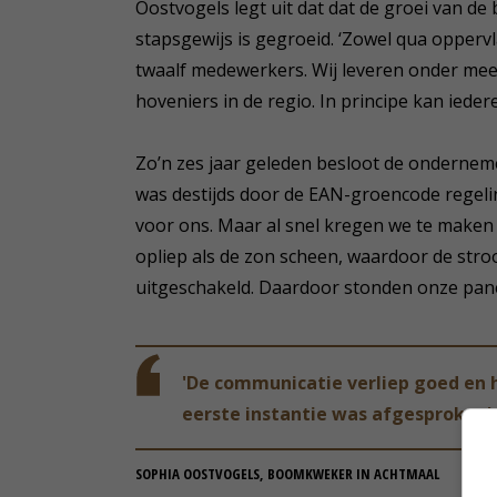
Oostvogels legt uit dat dat de groei van de
stapsgewijs is gegroeid. ‘Zowel qua oppervla
twaalf medewerkers. Wij leveren onder me
hoveniers in de regio. In principe kan ieder
Zo’n zes jaar geleden besloot de onderneme
was destijds door de EAN-groencode regelin
voor ons. Maar al snel kregen we te maken
opliep als de zon scheen, waardoor de str
uitgeschakeld. Daardoor stonden onze panel
'De communicatie verliep goed en h
eerste instantie was afgesproken'
SOPHIA OOSTVOGELS, BOOMKWEKER IN ACHTMAAL