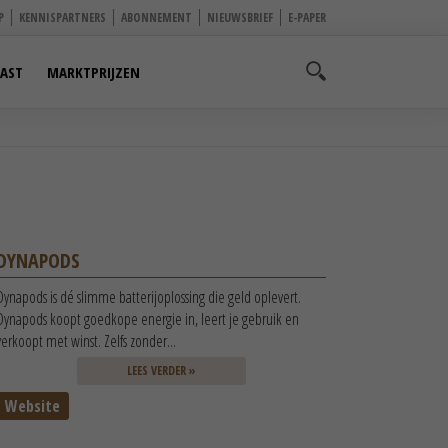
P
KENNISPARTNERS
ABONNEMENT
NIEUWSBRIEF
E-PAPER
AST
MARKTPRIJZEN
DYNAPODS
Dynapods is dé slimme batterijoplossing die geld oplevert.
Dynapods koopt goedkope energie in, leert je gebruik en
verkoopt met winst. Zelfs zonder...
LEES VERDER »
Website