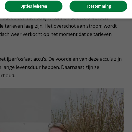
pp kunnen Luchiard en Sophia exact zien hoe de opslag
Opties beheren
Toestemming
rtollige zonne-energie wordt overdag opgeslagen en kan
dat de zon niet schijnt kunnen de accu’s worden
e tarieven laag zijn. Het overschot aan stroom wordt
isch weer verkocht op het moment dat de tarieven
 ijzerfosfaat accu’s. De voordelen van deze accu’s zijn
en lange levensduur hebben. Daarnaast zijn ze
erhoud.