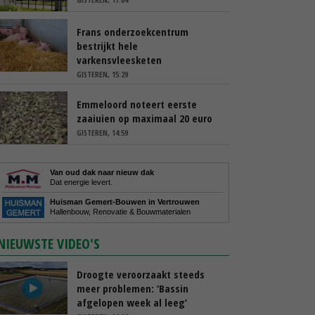
Frans onderzoekcentrum
bestrijkt hele
varkensvleesketen
GISTEREN, 15:29
Emmeloord noteert eerste
zaaiuien op maximaal 20 euro
GISTEREN, 14:59
Van oud dak naar nieuw dak
Dat energie levert.
Huisman Gemert-Bouwen in Vertrouwen
Hallenbouw, Renovatie & Bouwmaterialen
NIEUWSTE VIDEO'S
Droogte veroorzaakt steeds
meer problemen: ‘Bassin
afgelopen week al leeg’