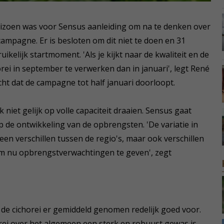
seizoen was voor Sensus aanleiding om na te denken over
campagne. Er is besloten om dit niet te doen en 31
kelijk startmoment. 'Als je kijkt naar de kwaliteit en de
orei in september te verwerken dan in januari', legt René
cht dat de campagne tot half januari doorloopt.
 niet gelijk op volle capaciteit draaien. Sensus gaat
op de ontwikkeling van de opbrengsten. 'De variatie in
lleen verschillen tussen de regio's, maar ook verschillen
 om nu opbrengstverwachtingen te geven', zegt
de cichorei er gemiddeld genomen redelijk goed voor.
ei over het algemeen een sterk en robuust gewas is.