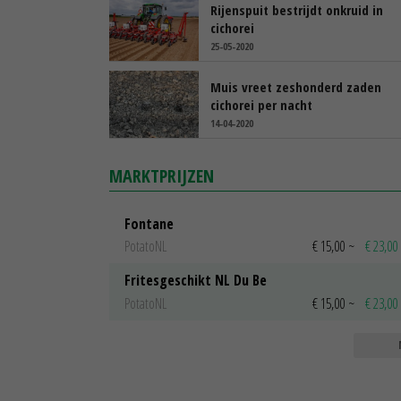
Rijenspuit bestrijdt onkruid in
cichorei
25-05-2020
Muis vreet zeshonderd zaden
cichorei per nacht
14-04-2020
MARKTPRIJZEN
Fontane
PotatoNL
€ 15,00
~
€ 23,00
Fritesgeschikt NL Du Be
PotatoNL
€ 15,00
~
€ 23,00