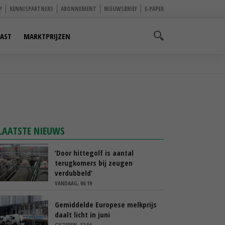
P
KENNISPARTNERS
ABONNEMENT
NIEUWSBRIEF
E-PAPER
AST
MARKTPRIJZEN
LAATSTE NIEUWS
‘Door hittegolf is aantal
terugkomers bij zeugen
verdubbeld’
VANDAAG, 06:19
Gemiddelde Europese melkprijs
daalt licht in juni
GISTEREN, 17:04