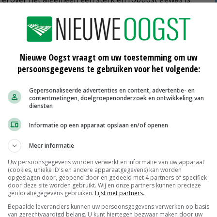
 staat. Telers moeten zich de komende jaren vooral
je snel een uniform gewas hebt, kom je sneller richting
Nieuwe Oogst vraagt om uw toestemming om uw
zich dit jaar voorgedaan in het Zuidwesten. De slechte
persoonsgegevens te gebruiken voor het volgende:
problemen bij de kieming en de opkomst. Op veel
Gepersonaliseerde advertenties en content, advertentie- en
tweewassigheid gezorgd en dat geeft meestal lagere
contentmetingen, doelgroepenonderzoek en ontwikkeling van
diensten
Informatie op een apparaat opslaan en/of openen
et land zijn er minder problemen. In deze teeltgebieden
Meer informatie
ndere Noordoost-Nederland hebben telers wel te maken
t Schunselaar. Over het geheel genomen heeft Sensus de
Uw persoonsgegevens worden verwerkt en informatie van uw apparaat
(cookies, unieke ID's en andere apparaatgegevens) kan worden
teld.
opgeslagen door, geopend door en gedeeld met 4 partners of specifiek
door deze site worden gebruikt. Wij en onze partners kunnen precieze
geolocatiegegevens gebruiken.
Lijst met partners.
Bepaalde leveranciers kunnen uw persoonsgegevens verwerken op basis
van gerechtvaardigd belang. U kunt hiertegen bezwaar maken door uw