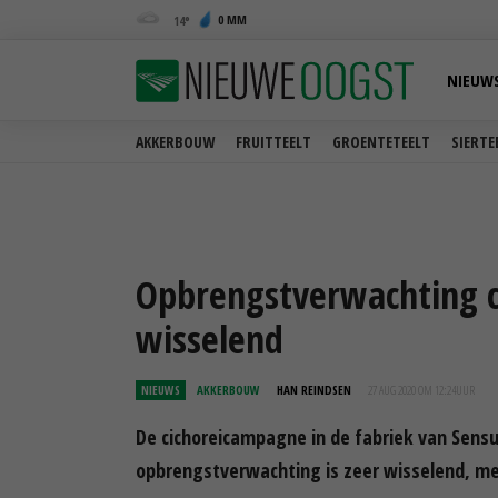
0 MM
14
NIEUW
AKKERBOUW
FRUITTEELT
GROENTETEELT
SIERTE
Opbrengstverwachting c
wisselend
NIEUWS
AKKERBOUW
HAN REINDSEN
27 AUG 2020 OM 12:24
UUR
De cichoreicampagne in de fabriek van Sens
opbrengstverwachting is zeer wisselend, me