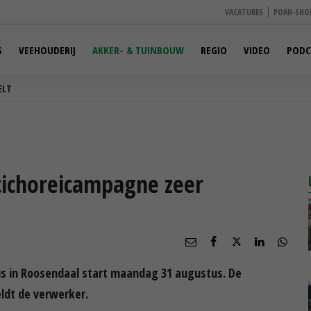
VACATURES
POAH-SHO
S
VEEHOUDERIJ
AKKER- & TUINBOUW
REGIO
VIDEO
PODC
ELT
ichoreicampagne zeer
us in Roosendaal start maandag 31 augustus. De
ldt de verwerker.