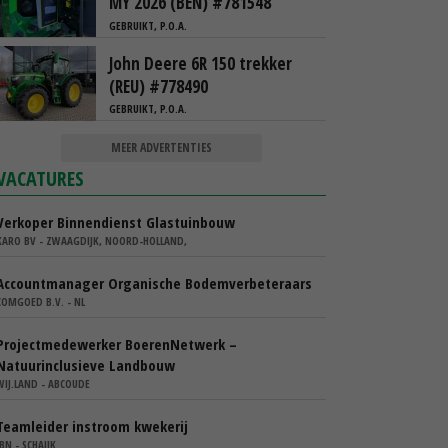
MY 2026 (BEN) #781548
GEBRUIKT, P.O.A.
John Deere 6R 150 trekker
(REU) #778490
GEBRUIKT, P.O.A.
MEER ADVERTENTIES
VACATURES
Verkoper Binnendienst Glastuinbouw
KARO BV - ZWAAGDIJK, NOORD-HOLLAND,
Accountmanager Organische Bodemverbeteraars
COMGOED B.V. - NL
Projectmedewerker BoerenNetwerk –
Natuurinclusieve Landbouw
WIJ.LAND - ABCOUDE
Teamleider instroom kwekerij
IBN - SCHAIJK