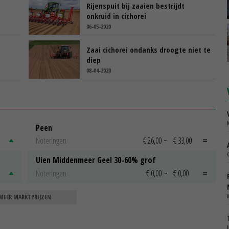
Rijenspuit bij zaaien bestrijdt
onkruid in cichorei
06-05-2020
Zaai cichorei ondanks droogte niet te
diep
08-04-2020
Peen
Noteringen
€ 26,00
~
€ 33,00
Uien Middenmeer Geel 30-60% grof
Noteringen
€ 0,00
~
€ 0,00
MEER MARKTPRIJZEN