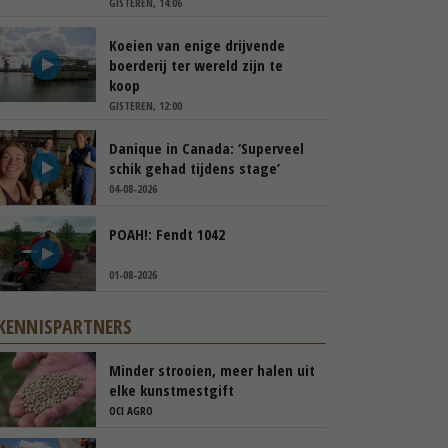
GISTEREN, 14:06
Koeien van enige drijvende
boerderij ter wereld zijn te
koop
GISTEREN, 12:00
Danique in Canada: ‘Superveel
schik gehad tijdens stage’
04-08-2026
POAH!: Fendt 1042
01-08-2026
KENNISPARTNERS
Minder strooien, meer halen uit
elke kunstmestgift
OCI AGRO