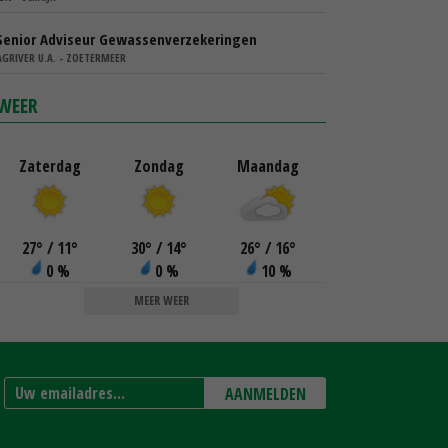
Senior Adviseur Gewassenverzekeringen
AGRIVER U.A. - ZOETERMEER
WEER
Zaterdag
Zondag
Maandag
27
°
/ 11
°
30
°
/ 14
°
26
°
/ 16
°
0 %
0 %
10 %
MEER WEER
AANMELDEN