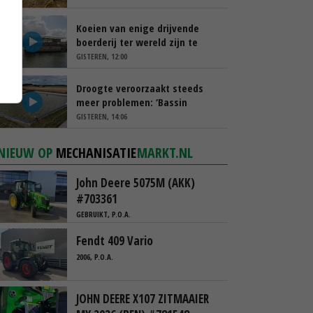
Koeien van enige drijvende
boerderij ter wereld zijn te
koop
GISTEREN, 12:00
Droogte veroorzaakt steeds
meer problemen: ‘Bassin
afgelopen week al leeg’
GISTEREN, 14:06
NIEUW OP
MECHANISATIE
MARKT.NL
John Deere 5075M (AKK)
#703361
GEBRUIKT, P.O.A.
Fendt 409 Vario
2006, P.O.A.
JOHN DEERE X107 ZITMAAIER