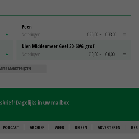
Peen
Noteringen
€ 26,00
~
€ 33,00
Uien Middenmeer Geel 30-60% grof
Noteringen
€ 0,00
~
€ 0,00
MEER MARKTPRIJZEN
brief! Dagelijks in uw mailbox
PODCAST
ARCHIEF
WEER
REIZEN
ADVERTEREN
RSS