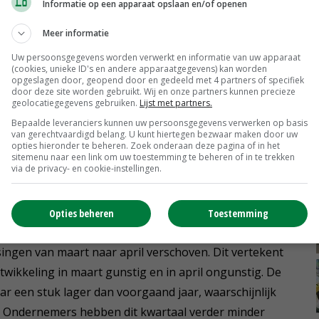
Informatie op een apparaat opslaan en/of openen
erkers, maar veelal twee maanden later dan gepland.
l een kleine inhaalslag kan worden gemaakt, ook
Meer informatie
naar achteren is geschoven omdat de definitieve prijs
Uw persoonsgegevens worden verwerkt en informatie van uw apparaat
(cookies, unieke ID's en andere apparaatgegevens) kan worden
opgeslagen door, geopend door en gedeeld met 4 partners of specifiek
door deze site worden gebruikt. Wij en onze partners kunnen precieze
geolocatiegegevens gebruiken.
Lijst met partners.
Bepaalde leveranciers kunnen uw persoonsgegevens verwerken op basis
tweede kwartaal achter, ook de toegerekende kosten
van gerechtvaardigd belang. U kunt hiertegen bezwaar maken door uw
opties hieronder te beheren. Zoek onderaan deze pagina of in het
rig jaar. In verband met de gevolgen van de coronacrisis
sitemenu naar een link om uw toestemming te beheren of in te trekken
via de privacy- en cookie-instellingen.
om gedurende zes maanden geen aflossingen en soms
oor banken verschillend invulling aan gegeven en door
kt.
Opties beheren
Toestemming
singen van maart naar april verschoven. Dit vertekent
ntwikkeling in maart gunstig en in april ongunstig. De
aar een stuk lager dan voorgaand jaar, waarschijnlijk
rt. Ondernemers hebben dit kwartaal verder minder