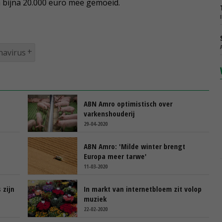
n bijna 20.000 euro mee gemoeid.
navirus
ABN Amro optimistisch over
varkenshouderij
29-04-2020
ABN Amro: 'Milde winter brengt
Europa meer tarwe'
11-03-2020
 zijn
In markt van internetbloem zit volop
muziek
22-02-2020