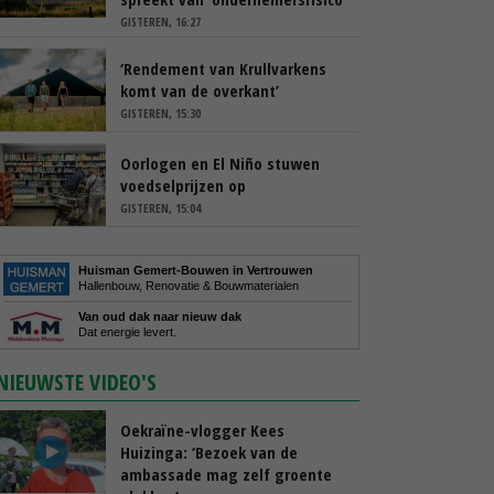
GISTEREN, 16:27
‘Rendement van Krullvarkens
komt van de overkant’
GISTEREN, 15:30
Oorlogen en El Niño stuwen
voedselprijzen op
GISTEREN, 15:04
Huisman Gemert-Bouwen in Vertrouwen
Hallenbouw, Renovatie & Bouwmaterialen
Van oud dak naar nieuw dak
Dat energie levert.
NIEUWSTE VIDEO'S
Oekraïne-vlogger Kees
Huizinga: ‘Bezoek van de
ambassade mag zelf groente