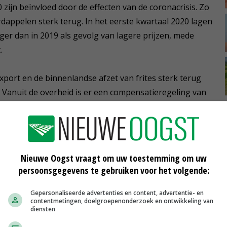
zijn beïnvloed door de effecten van de coronacrisis. Zo
rdappelen sterk terug. In het eerste kwartaal 2020 lagen
ger dan in 2019 als gevolg van lagere prijzen, mede
.
xport en de binnenlandse afzet van frites sterk terug
 Vanuit de overheid is er een compensatieregeling van
peltelers voor de geleden schade opgesteld.
reiding van het aardappelareaal in Noordwest-Europa
Nieuwe Oogst vraagt om uw toestemming om uw
prijsdruk verwacht voor de aardappeloogst van 2020.
persoonsgegevens te gebruiken voor het volgende:
t-Europa kan de productie worden getemperd wat juist
ebben.
Gepersonaliseerde advertenties en content, advertentie- en
contentmetingen, doelgroepenonderzoek en ontwikkeling van
diensten
 aardappelen verwerkt vanuit de oogst 2020. De