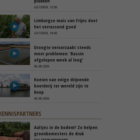
plukken’
GISTEREN, 12:00
Limburgse mais van Frijns doet
het verrassend goed
GISTEREN, 10:00
Droogte veroorzaakt steeds
meer problemen: ‘Bassin
afgelopen week al leeg’
06-08-2026
Koeien van enige drijvende
boerderij ter wereld zijn te
koop
06-08-2026
KENNISPARTNERS
Aaltjes in de bodem? Zo helpen
groenbemesters de druk
natuurlijk verlagen
DSV ZADEN NEDERLAND