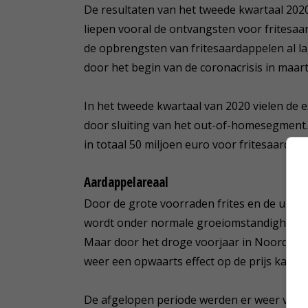
De resultaten van het tweede kwartaal 2020 
liepen vooral de ontvangsten voor fritesaa
de opbrengsten van fritesaardappelen al la
door het begin van de coronacrisis in maart
In het tweede kwartaal van 2020 vielen de e
door sluiting van het out-of-homesegment.
in totaal 50 miljoen euro voor fritesaardap
Aardappelareaal
Door de grote voorraden frites en de uitb
wordt onder normale groeiomstandigheden 
Maar door het droge voorjaar in Noordwes
weer een opwaarts effect op de prijs kan h
De afgelopen periode werden er weer volop