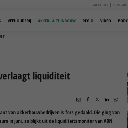
VACATURES
POAH-SHO
S
VEEHOUDERIJ
AKKER- & TUINBOUW
REGIO
VIDEO
PODC
ELT
erlaagt liquiditeit
nt van akkerbouwbedrijven is fors gedaald. Die ging van
uro in juni, zo blijkt uit de liquiditeitsmonitor van ABN