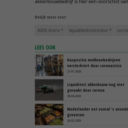
akkerbouwbedrijf is hier een voorschot va
Bekijk meer over:
ABN Amro
liquiditeitsmonitor
coro
LEES OOK
Kaspositie melkveebedrijven
verslechtert door coronacrisis
27-07-2020
Liquiditeit akkerbouw nog niet
geraakt door corona
28-04-2020
Nederlander eet vooral 's avonds
groenten
26-02-2020