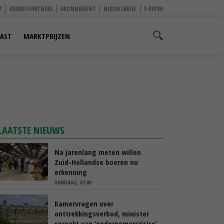
P
KENNISPARTNERS
ABONNEMENT
NIEUWSBRIEF
E-PAPER
AST
MARKTPRIJZEN
LAATSTE NIEUWS
Na jarenlang meten willen
Zuid-Hollandse boeren nu
erkenning
VANDAAG, 07:00
Kamervragen over
onttrekkingsverbod, minister
spreekt van ‘ondernemersrisico’