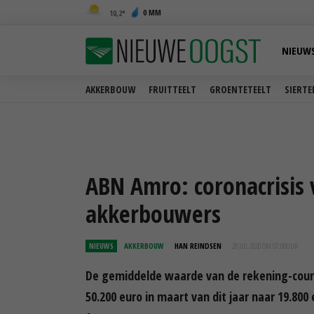
0 MM
10,2
NIEUW
AKKERBOUW
FRUITTEELT
GROENTETEELT
SIERTE
ABN Amro: coronacrisis v
akkerbouwers
NIEUWS
AKKERBOUW
HAN REINDSEN
28 JUL 2020 OM 07:00
UUR
De gemiddelde waarde van de rekening-coura
50.200 euro in maart van dit jaar naar 19.800 e