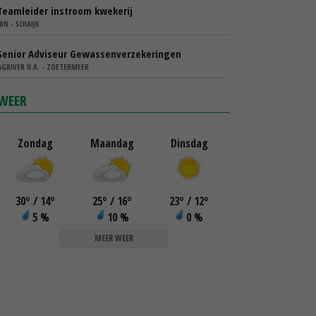
Teamleider instroom kwekerij
IBN - SCHAIJK
Senior Adviseur Gewassenverzekeringen
AGRIVER U.A. - ZOETERMEER
WEER
Zondag
Maandag
Dinsdag
30
°
/ 14
°
25
°
/ 16
°
23
°
/ 12
°
5 %
10 %
0 %
MEER WEER