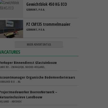
Gewichtblok 450 KG ECO
GEBRUIKT, P.O.A.
PZ CM135 trommelmaaier
GEBRUIKT, P.O.A.
MEER ADVERTENTIES
VACATURES
Verkoper Binnendienst Glastuinbouw
KARO BV - ZWAAGDIJK, NOORD-HOLLAND,
Accountmanager Organische Bodemverbeteraars
COMGOED B.V. - NL
Projectmedewerker BoerenNetwerk –
Natuurinclusieve Landbouw
WIJ.LAND - ABCOUDE