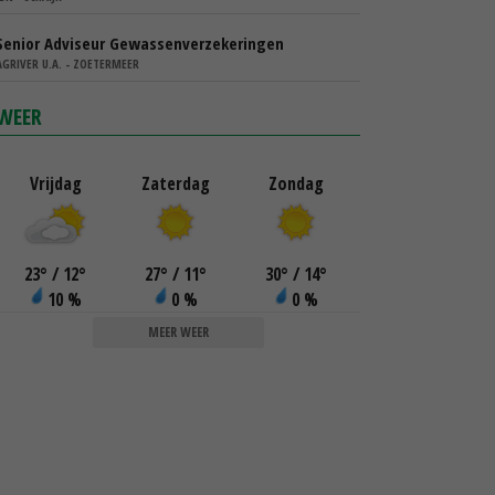
Senior Adviseur Gewassenverzekeringen
AGRIVER U.A. - ZOETERMEER
WEER
Vrijdag
Zaterdag
Zondag
23
°
/ 12
°
27
°
/ 11
°
30
°
/ 14
°
10 %
0 %
0 %
MEER WEER