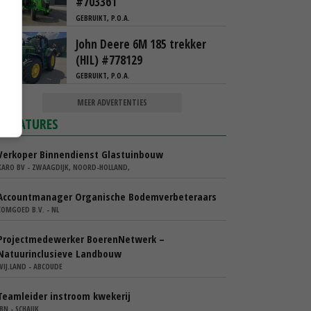
#703361
GEBRUIKT, P.O.A.
John Deere 6M 185 trekker
(HIL) #778129
GEBRUIKT, P.O.A.
MEER ADVERTENTIES
VACATURES
Verkoper Binnendienst Glastuinbouw
KARO BV - ZWAAGDIJK, NOORD-HOLLAND,
Accountmanager Organische Bodemverbeteraars
COMGOED B.V. - NL
Projectmedewerker BoerenNetwerk –
Natuurinclusieve Landbouw
WIJ.LAND - ABCOUDE
Teamleider instroom kwekerij
IBN - SCHAIJK