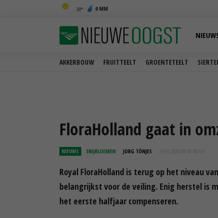
0 MM
20
NIEUW
AKKERBOUW
FRUITTEELT
GROENTETEELT
SIERTE
FloraHolland gaat in om
NIEUWS
SNIJBLOEMEN
JORG TÖNJES
24 JUL 2020 OM 08:48
UUR
Royal FloraHolland is terug op het niveau va
belangrijkst voor de veiling. Enig herstel is 
het eerste halfjaar compenseren.