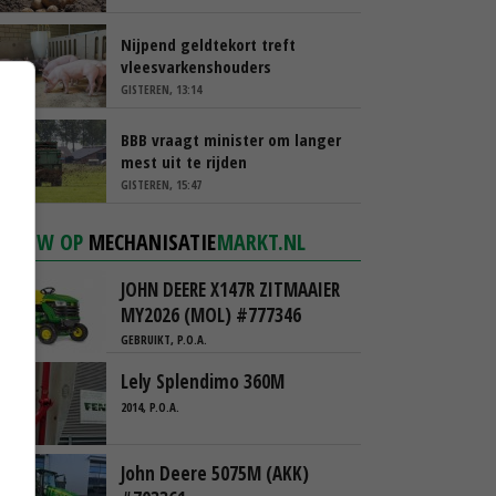
Nijpend geldtekort treft
vleesvarkenshouders
GISTEREN, 13:14
BBB vraagt minister om langer
mest uit te rijden
GISTEREN, 15:47
NIEUW OP
MECHANISATIE
MARKT.NL
JOHN DEERE X147R ZITMAAIER
MY2026 (MOL) #777346
GEBRUIKT, P.O.A.
Lely Splendimo 360M
2014, P.O.A.
John Deere 5075M (AKK)