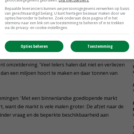
geolocatiegegevens gebruiken.
Lijst met partners.
iteiten, hebben zeker een klap gehad. Het maakt veel uit
Bepaalde leveranciers kunnen uw persoonsgegevens verwerken op basis
van gerechtvaardigd belang. U kunt hiertegen bezwaar maken door uw
opties hieronder te beheren. Zoek onderaan deze pagina of in het
sitemenu naar een link om uw toestemming te beheren of in te trekken
via de privacy- en cookie-instellingen.
zen op tientallen miljoenen.
Opties beheren
Toestemming
lt in het leven geroepen. De drempel voor het
nt omzetderving. 'Veel telers halen dat niet en verliezen
er dan een miljoen hoort te maken en daar tonnen van
mmingen: 'Met een binnenlandse goedlopende markt
, want die markt is vele malen groter. De afzet naar de
minder vraag en de beperkte beschikbaarheid aan