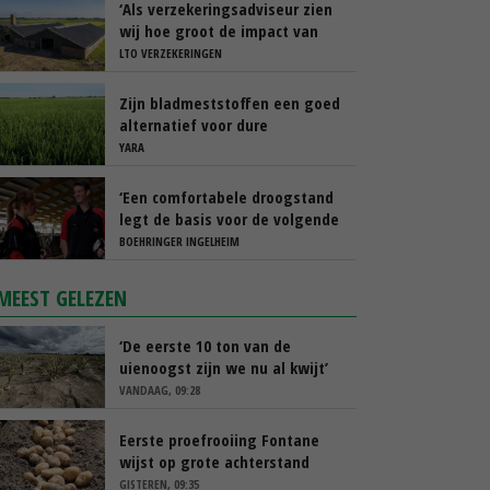
‘Als verzekeringsadviseur zien
wij hoe groot de impact van
een stalbrand kan zijn’
LTO VERZEKERINGEN
Zijn bladmeststoffen een goed
alternatief voor dure
kunstmest?
YARA
‘Een comfortabele droogstand
legt de basis voor de volgende
lactatie’
BOEHRINGER INGELHEIM
MEEST GELEZEN
‘De eerste 10 ton van de
uienoogst zijn we nu al kwijt’
VANDAAG, 09:28
Eerste proefrooiing Fontane
wijst op grote achterstand
GISTEREN, 09:35