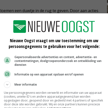
oemen een duwtje in de rug te geven. Door aan acties
n kwetsbare groepen, gaf FloraHolland aan dat een
emand te verrassen', zegt Van Schie.
 goed op en Van Schie denkt dat dit zeker bijdroeg aan
Nieuwe Oogst vraagt om uw toestemming om uw
 van half maart tot mei. De bloem als troost voor de
persoonsgegevens te gebruiken voor het volgende:
je.
Gepersonaliseerde advertenties en content, advertentie- en
contentmetingen, doelgroepenonderzoek en ontwikkeling van
ijven van de Duitse markt. 'Dat neemt niet weg dat de
diensten
Van Schie.
Informatie op een apparaat opslaan en/of openen
Meer informatie
ing van Groothandelaren in Bloemkwekerijprodukten
Uw persoonsgegevens worden verwerkt en informatie van uw apparaat
(cookies, unieke ID's en andere apparaatgegevens) kan worden
ankelijkheid voor telers van een specifieke markt:
opgeslagen door, geopend door en gedeeld met 4 partners of specifiek
door deze site worden gebruikt. Wij en onze partners kunnen precieze
 de Spaanse markt, waar 's zomers veel bloemen worden