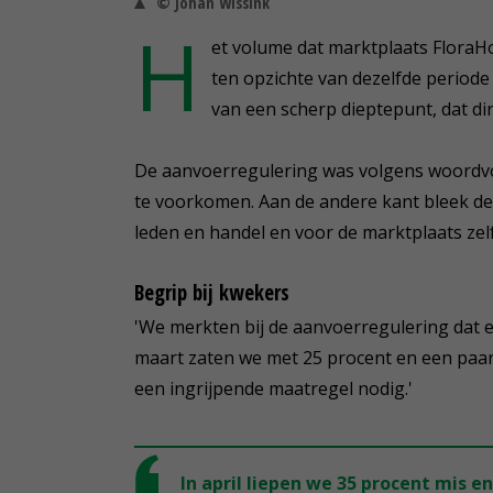
© Johan Wissink
H
et volume dat marktplaats FloraHo
ten opzichte van dezelfde periode 
van een scherp dieptepunt, dat dir
De aanvoerregulering was volgens woordvoe
te voorkomen. Aan de andere kant bleek de o
leden en handel en voor de marktplaats zelf
Begrip bij kwekers
'We merkten bij de aanvoerregulering dat er
maart zaten we met 25 procent en een paar 
een ingrijpende maatregel nodig.'
In april liepen we 35 procent mis en