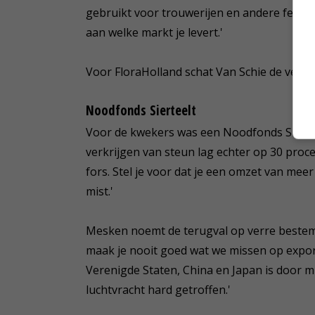
gebruikt voor trouwerijen en andere festiv
aan welke markt je levert.'
Voor FloraHolland schat Van Schie de verlie
Noodfonds Sierteelt
Voor de kwekers was een Noodfonds Siertee
verkrijgen van steun lag echter op 30 proce
fors. Stel je voor dat je een omzet van me
mist.'
Mesken noemt de terugval op verre beste
maak je nooit goed wat we missen op export
Verenigde Staten, China en Japan is door 
luchtvracht hard getroffen.'