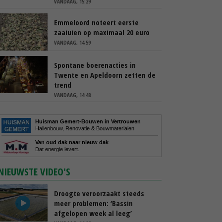
VANDAAG, 15:29
Emmeloord noteert eerste
zaaiuien op maximaal 20 euro
VANDAAG, 14:59
Spontane boerenacties in
Twente en Apeldoorn zetten de
trend
VANDAAG, 14:48
Huisman Gemert-Bouwen in Vertrouwen
Hallenbouw, Renovatie & Bouwmaterialen
Van oud dak naar nieuw dak
Dat energie levert.
NIEUWSTE VIDEO'S
Droogte veroorzaakt steeds
meer problemen: ‘Bassin
afgelopen week al leeg’