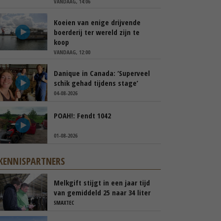
VANDAAG, 14:06
Koeien van enige drijvende
boerderij ter wereld zijn te
koop
VANDAAG, 12:00
Danique in Canada: ‘Superveel
schik gehad tijdens stage’
04-08-2026
POAH!: Fendt 1042
01-08-2026
KENNISPARTNERS
Melkgift stijgt in een jaar tijd
van gemiddeld 25 naar 34 liter
per dag
SMAXTEC