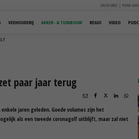
VACATURES
POAH-SHO
S
VEEHOUDERIJ
AKKER- & TUINBOUW
REGIO
VIDEO
PODC
ELT
zet paar jaar terug
n enkele jaren geleden. Goede volumes zijn het
mogelijk als een tweede coronagolf uitblijft, maar zal niet