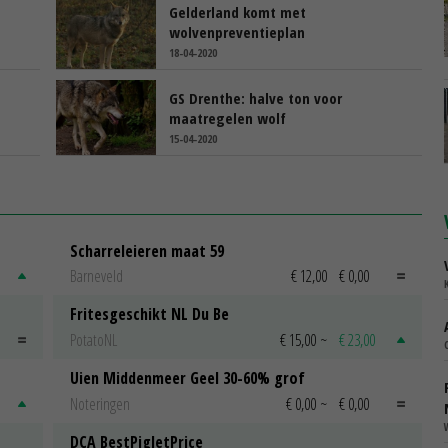
Gelderland komt met
wolvenpreventieplan
18-04-2020
GS Drenthe: halve ton voor
maatregelen wolf
15-04-2020
Scharreleieren maat 59
Barneveld
€ 12,00
€ 0,00
Fritesgeschikt NL Du Be
PotatoNL
€ 15,00
~
€ 23,00
Uien Middenmeer Geel 30-60% grof
Noteringen
€ 0,00
~
€ 0,00
DCA BestPigletPrice