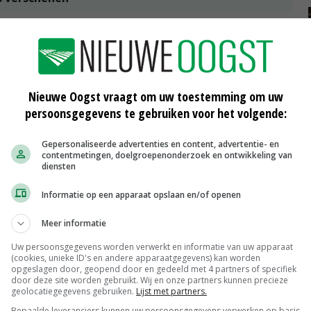
lven die voor overlast zorgen, in tegenstelling tot de
de wolven kiezen vaker voor makkelijke prooien in
Nieuwe Oogst vraagt om uw toestemming om uw
persoonsgegevens te gebruiken voor het volgende:
weinig plaatsen waar voldoende wildaanbod is. En dat
eeds meer voorvallen met dode schapen. Niet alleen in
Gepersonaliseerde advertenties en content, advertentie- en
ldus Van Beuzekom.
contentmetingen, doelgroepenonderzoek en ontwikkeling van
diensten
Informatie op een apparaat opslaan en/of openen
 moet iets gebeuren aan zwervende wolven, strakker
Meer informatie
t we maar moeten wennen aan de wolf en de schade voor
Uw persoonsgegevens worden verwerkt en informatie van uw apparaat
eren worden hier de dupe van', geeft Van Beuzekom aan.
(cookies, unieke ID's en andere apparaatgegevens) kan worden
opgeslagen door, geopend door en gedeeld met 4 partners of specifiek
 jaar is vastgesteld door de samenwerkende provincies
door deze site worden gebruikt. Wij en onze partners kunnen precieze
ende mogelijkheden.
geolocatiegegevens gebruiken.
Lijst met partners.
Bepaalde leveranciers kunnen uw persoonsgegevens verwerken op basis