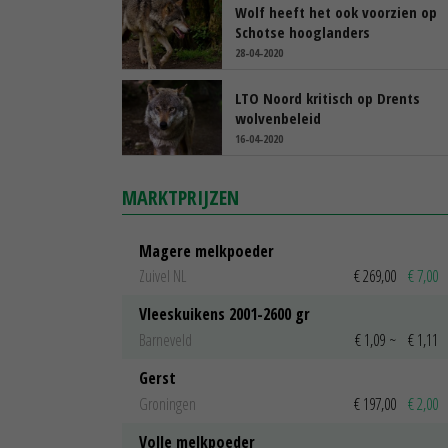
Wolf heeft het ook voorzien op
Schotse hooglanders
28-04-2020
LTO Noord kritisch op Drents
wolvenbeleid
16-04-2020
MARKTPRIJZEN
Magere melkpoeder
Zuivel NL
€ 269,00
€ 7,00
Vleeskuikens 2001-2600 gr
Barneveld
€ 1,09
~
€ 1,11
Gerst
Groningen
€ 197,00
€ 2,00
Volle melkpoeder