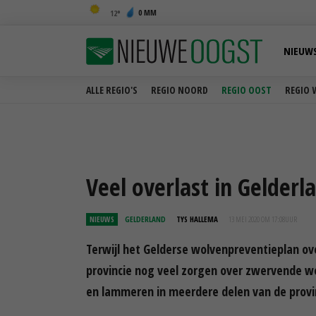
0 MM
12
NIEUW
ALLE REGIO'S
REGIO NOORD
REGIO OOST
REGIO 
Veel overlast in Gelder
NIEUWS
GELDERLAND
TYS HALLEMA
13 MEI 2020 OM 17:08
UUR
Terwijl het Gelderse wolvenpreventieplan ov
provincie nog veel zorgen over zwervende w
en lammeren in meerdere delen van de provi