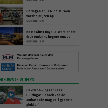
Oorlogen en El Niño stuwen
voedselprijzen op
GISTEREN, 15:04
Nettowinst Royal A-ware onder
druk ondanks hogere omzet
GISTEREN, 14:35
Van oud dak naar nieuw dak
Dat energie levert.
Huisman Gemert-Bouwen in Vertrouwen
Hallenbouw, Renovatie & Bouwmaterialen
NIEUWSTE VIDEO'S
Oekraïne-vlogger Kees
Huizinga: ‘Bezoek van de
ambassade mag zelf groente
plukken’