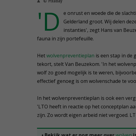
© Pixabay
'D
e onrust en woede die de slacht
Gelderland groot. Wij delen dez
instanties', zegt Hans van Beu
fauna in zijn portefeuille.
Het
wolvenpreventieplan
is een stap in de 
tekort, stelt Van Beuzekom. 'In het wolve
wolf zo goed mogelijk is te weren, bijvoorbe
effectief genoeg is om wolvenschade te voo
In het wolvenpreventieplan is ook een v
'LTO heeft in reactie op het conceptplan 
zijn. Zo wordt eigen arbeid niet vergoed. L
• Bekijk wat er nog meer over
wolven
i