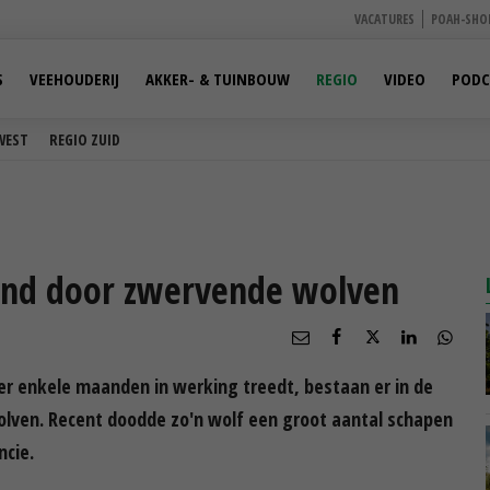
VACATURES
POAH-SHO
S
VEEHOUDERIJ
AKKER- & TUINBOUW
REGIO
VIDEO
PODC
WEST
REGIO ZUID
land door zwervende wolven
er enkele maanden in werking treedt, bestaan er in de
olven. Recent doodde zo'n wolf een groot aantal schapen
ncie.