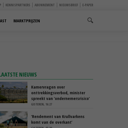
P
KENNISPARTNERS
ABONNEMENT
NIEUWSBRIEF
E-PAPER
AST
MARKTPRIJZEN
LAATSTE NIEUWS
Kamervragen over
onttrekkingsverbod, minister
spreekt van ‘ondernemersrisico’
GISTEREN, 16:27
‘Rendement van Krullvarkens
komt van de overkant’
GISTEREN, 15:30