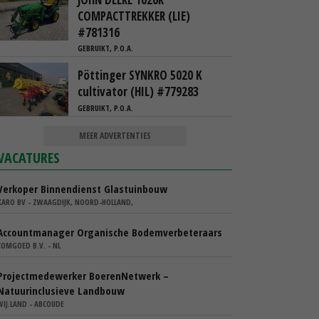
COMPACTTREKKER (LIE)
#781316
GEBRUIKT, P.O.A.
Pöttinger SYNKRO 5020 K
cultivator (HIL) #779283
GEBRUIKT, P.O.A.
MEER ADVERTENTIES
VACATURES
Verkoper Binnendienst Glastuinbouw
KARO BV - ZWAAGDIJK, NOORD-HOLLAND,
Accountmanager Organische Bodemverbeteraars
COMGOED B.V. - NL
Projectmedewerker BoerenNetwerk –
Natuurinclusieve Landbouw
WIJ.LAND - ABCOUDE