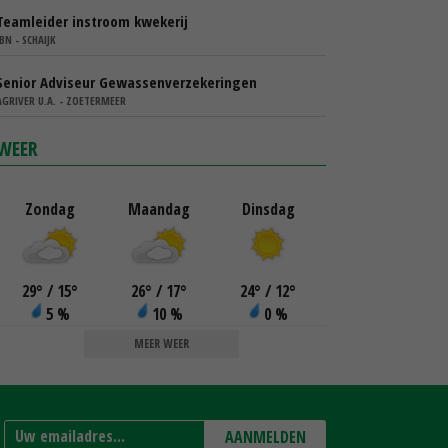
Teamleider instroom kwekerij
IBN - SCHAIJK
Senior Adviseur Gewassenverzekeringen
AGRIVER U.A. - ZOETERMEER
WEER
Zondag
Maandag
Dinsdag
29
°
/ 15
°
26
°
/ 17
°
24
°
/ 12
°
5 %
10 %
0 %
MEER WEER
AANMELDEN