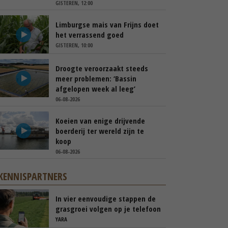
GISTEREN, 12:00
Limburgse mais van Frijns doet
het verrassend goed
GISTEREN, 10:00
Droogte veroorzaakt steeds
meer problemen: ‘Bassin
afgelopen week al leeg’
06-08-2026
Koeien van enige drijvende
boerderij ter wereld zijn te
koop
06-08-2026
KENNISPARTNERS
In vier eenvoudige stappen de
grasgroei volgen op je telefoon
YARA