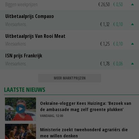
Biggen weekprijzen
€ 26,50
€ 0,50
Uitbetaalprijs Compaxo
Vleesvarkens
€ 1,32
€ 0,10
Uitbetaalprijs Van Rooi Meat
Vleesvarkens
€ 1,25
€ 0,10
ISN prijs Frankrijk
Vleesvarkens
€ 1,78
€ 0,06
MEER MARKTPRIJZEN
LAATSTE NIEUWS
Oekraïne-vlogger Kees Huizinga: ‘Bezoek van
de ambassade mag zelf groente plukken’
VANDAAG, 12:00
Ministerie zoekt tweehonderd agrariërs die
mee willen denken