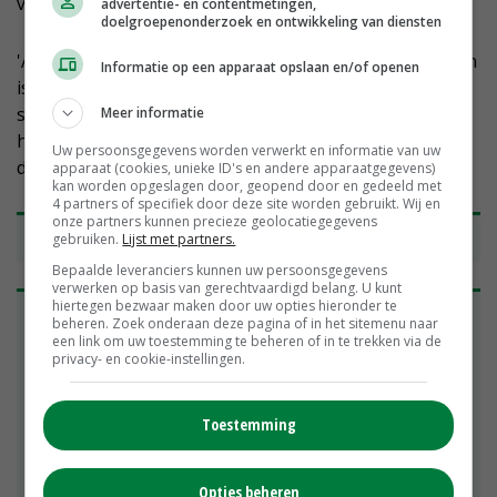
vijf jaar staan?
advertentie- en contentmetingen,
doelgroepenonderzoek en ontwikkeling van diensten
'Als je nu dat gesprek opnieuw voor de geest haalt, dan
Informatie op een apparaat opslaan en/of openen
is het toekomstplaatje niet opeens veranderd. De
struikelblokken van toen zijn er nog steeds; of het de
Meer informatie
huidige locatie, de extra investeringen in dierenwelzijn,
Uw persoonsgegevens worden verwerkt en informatie van uw
de leeftijd of de andere ambities zijn.'
apparaat (cookies, unieke ID's en andere apparaatgegevens)
kan worden opgeslagen door, geopend door en gedeeld met
4 partners of specifiek door deze site worden gebruikt. Wij en
onze partners kunnen precieze geolocatiegegevens
Een adviseur die weet wat stoppen betekent
gebruiken.
Lijst met partners.
Bepaalde leveranciers kunnen uw persoonsgegevens
verwerken op basis van gerechtvaardigd belang. U kunt
hiertegen bezwaar maken door uw opties hieronder te
Frank Steenbreker (43) is senior agrarisch
beheren. Zoek onderaan deze pagina of in het sitemenu naar
bedrijfsadviseur varkens bij ABAB Accountants en
een link om uw toestemming te beheren of in te trekken via de
privacy- en cookie-instellingen.
Adviseurs. Daarvoor was hij onder andere actief als
varkensadviseur bij Hendrix UTD. Hij heeft zijn
advieswerk jarenlang gecombineerd met de
Toestemming
werkzaamheden op het ouderlijk varkensbedrijf in
het Gelderse Wehl. Het varkensbedrijf staakt in
2018 na de komst van een hoogspanningslijn
Opties beheren