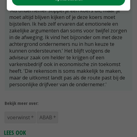
tussen Doetinchem en Duitsland over het bedrijf.
'Als ondernemer stippel je een koers uit, maar je
moet altijd blijven kijken of je deze koers moet
bijstellen. Ik heb zelf ervaren dat emotionele en
zakelijke argumenten dan soms voor twijfel zorgen
in de afweging. Ik vind het bijzonder om met deze
achtergrond ondernemers nu in hun keuze te
kunnen ondersteunen.' Het blijft volgens de
adviseur zaak om helder te krijgen of een
varkensbedrijf ook in economische zin toekomst
heeft. 'Die rekensom is soms makkelijk te maken,
maar de uitkomst landt pas als de route past bij de
persoonlijke drijfveer van de ondernemer.'
Bekijk meer over:
voerwinst
ABAB
LEES OOK