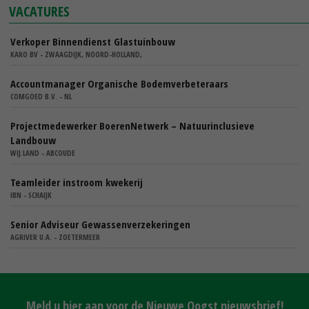
VACATURES
Verkoper Binnendienst Glastuinbouw
KARO BV - ZWAAGDIJK, NOORD-HOLLAND,
Accountmanager Organische Bodemverbeteraars
COMGOED B.V. - NL
Projectmedewerker BoerenNetwerk – Natuurinclusieve
Landbouw
WIJ.LAND - ABCOUDE
Teamleider instroom kwekerij
IBN - SCHAIJK
Senior Adviseur Gewassenverzekeringen
AGRIVER U.A. - ZOETERMEER
Meld u hier aan voor de Nieuwe Oogst nieuwsbrief!