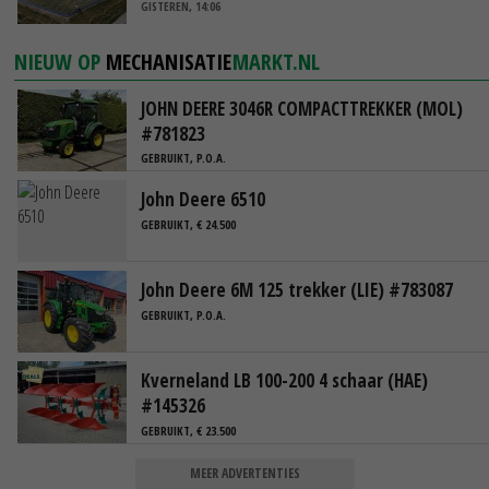
GISTEREN, 14:06
NIEUW OP
MECHANISATIE
MARKT.NL
JOHN DEERE 3046R COMPACTTREKKER (MOL)
#781823
GEBRUIKT, P.O.A.
John Deere 6510
GEBRUIKT, € 24.500
John Deere 6M 125 trekker (LIE) #783087
GEBRUIKT, P.O.A.
Kverneland LB 100-200 4 schaar (HAE)
#145326
GEBRUIKT, € 23.500
MEER ADVERTENTIES