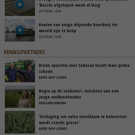
‘Bassin afgelopen week al leeg’
GISTEREN, 14:06
Koeien van enige drijvende boerderij ter
wereld zijn te koop
GISTEREN, 12:00
KENNISPARTNERS
Brede spuitmix met Soberan houdt mais prima
schoon
BAYER CROP SCIENCE
Regie op de toekomst: inzichten van een
jonge melkveehouder
FRIESLANDCAMPINA
‘Uitdaging om valse meeldauw te beheersen
wordt steeds groter’
BAYER CROP SCIENCE