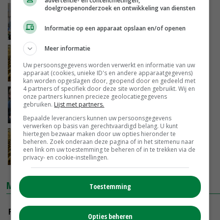
advertentie- en contentmetingen,
doelgroepenonderzoek en ontwikkeling van diensten
Veiling Rhein-Maas schaalt veilproces af
Informatie op een apparaat opslaan en/of openen
25-03-2020
Meer informatie
Omzet Veiling Rhein-Maas stijgt 2 miljoen
euro
Uw persoonsgegevens worden verwerkt en informatie van uw
apparaat (cookies, unieke ID's en andere apparaatgegevens)
21-01-2020
kan worden opgeslagen door, geopend door en gedeeld met
4 partners of specifiek door deze site worden gebruikt. Wij en
Nieuwe veilingdirectie Rhein-Maas
onze partners kunnen precieze geolocatiegegevens
gebruiken.
Lijst met partners.
19-11-2019
Bepaalde leveranciers kunnen uw persoonsgegevens
verwerken op basis van gerechtvaardigd belang. U kunt
hiertegen bezwaar maken door uw opties hieronder te
Veiling Rhein-Maas maakt inhaalslag
beheren. Zoek onderaan deze pagina of in het sitemenu naar
een link om uw toestemming te beheren of in te trekken via de
privacy- en cookie-instellingen.
21-10-2019
MARKTPRIJZEN
Toestemming
Fritesgeschikt NL Du Be
Opties beheren