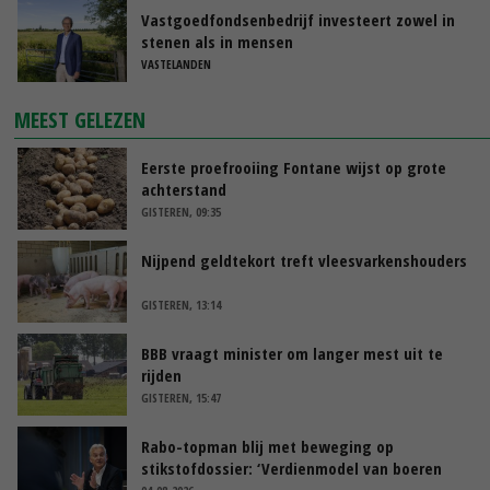
Vastgoedfondsenbedrijf investeert zowel in
stenen als in mensen
VASTELANDEN
MEEST GELEZEN
Eerste proefrooiing Fontane wijst op grote
achterstand
GISTEREN, 09:35
Nijpend geldtekort treft vleesvarkenshouders
GISTEREN, 13:14
BBB vraagt minister om langer mest uit te
rijden
GISTEREN, 15:47
Rabo-topman blij met beweging op
stikstofdossier: ‘Verdienmodel van boeren
blijft cruciaal’