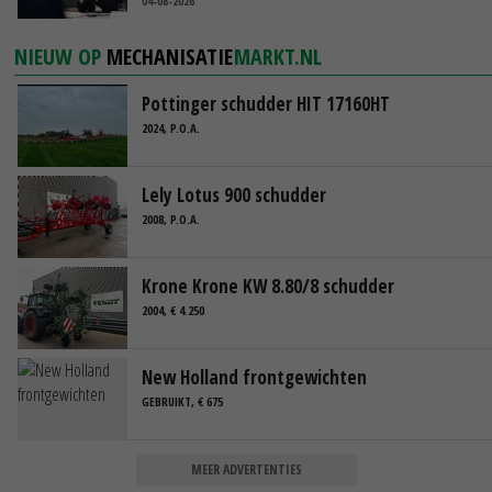
04-08-2026
NIEUW OP
MECHANISATIE
MARKT.NL
Pottinger schudder HIT 17160HT
2024, P.O.A.
Lely Lotus 900 schudder
2008, P.O.A.
Krone Krone KW 8.80/8 schudder
2004, € 4.250
New Holland frontgewichten
GEBRUIKT, € 675
MEER ADVERTENTIES