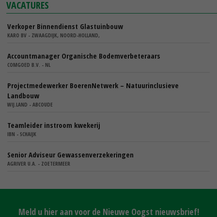
VACATURES
Verkoper Binnendienst Glastuinbouw
KARO BV - ZWAAGDIJK, NOORD-HOLLAND,
Accountmanager Organische Bodemverbeteraars
COMGOED B.V. - NL
Projectmedewerker BoerenNetwerk – Natuurinclusieve
Landbouw
WIJ.LAND - ABCOUDE
Teamleider instroom kwekerij
IBN - SCHAIJK
Senior Adviseur Gewassenverzekeringen
AGRIVER U.A. - ZOETERMEER
Meld u hier aan voor de Nieuwe Oogst nieuwsbrief!