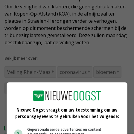
Om de veiligheid van klanten, die geen gebruik maken
van Kopen-Op-Afstand (KOA), in de afmijnzaal ter
plaatse in Straelen-Herongen verder te verhogen,
worden op dit moment beschermende schermen bij de
tribunezitplaatsen geïnstalleerd. Deze zullen maandag
beschikbaar zijn, laat de veiling weten.
Bekijk meer over:
Veiling Rhein-Maas
coronavirus
bloemen
plantenkwekers
Nieuwe Oogst vraagt om uw toestemming om uw
persoonsgegevens te gebruiken voor het volgende:
LEES OOK
Gepersonaliseerde advertenties en content,