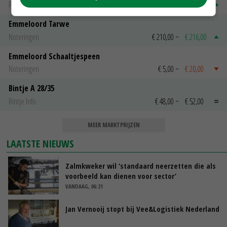
PotatoNL
€ 15,00
~
€ 23,00
Emmeloord Tarwe
Noteringen
€ 210,00
~
€ 216,00
Emmeloord Schaaltjespeen
Noteringen
€ 5,00
~
€ 20,00
Bintje A 28/35
Bintje Info
€ 48,00
~
€ 52,00
MEER MARKTPRIJZEN
LAATSTE NIEUWS
Zalmkweker wil ‘standaard neerzetten die als
voorbeeld kan dienen voor sector’
VANDAAG, 06:21
Jan Vernooij stopt bij Vee&Logistiek Nederland