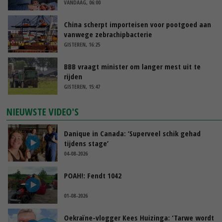
VANDAAG, 06:00
China scherpt importeisen voor pootgoed aan
vanwege zebrachipbacterie
GISTEREN, 16:25
BBB vraagt minister om langer mest uit te
rijden
GISTEREN, 15:47
NIEUWSTE VIDEO'S
Danique in Canada: ‘Superveel schik gehad
tijdens stage’
04-08-2026
POAH!: Fendt 1042
01-08-2026
Oekraïne-vlogger Kees Huizinga: ‘Tarwe wordt