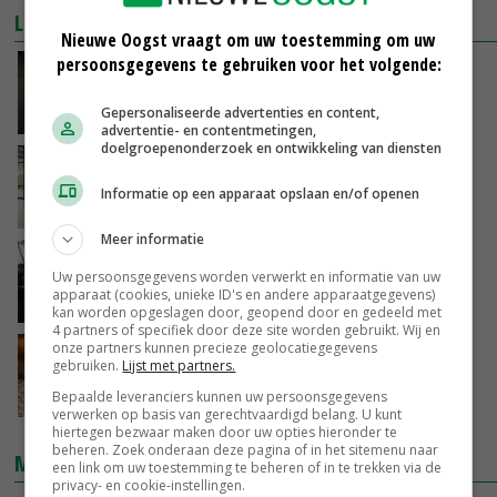
LEES OOK
Nieuwe Oogst vraagt om uw toestemming om uw
persoonsgegevens te gebruiken voor het volgende:
Oesterzwam gaat in Doubleganger en
Zwarma
Gepersonaliseerde advertenties en content,
11-02-2020
advertentie- en contentmetingen,
doelgroepenonderzoek en ontwikkeling van diensten
Tomaat en oesterzwam geven
telefoneerrust
Informatie op een apparaat opslaan en/of openen
04-10-2019
Meer informatie
Paddenstoelenvoorzitter positief over
Uw persoonsgegevens worden verwerkt en informatie van uw
toekomst
apparaat (cookies, unieke ID's en andere apparaatgegevens)
15-08-2019
kan worden opgeslagen door, geopend door en gedeeld met
4 partners of specifiek door deze site worden gebruikt. Wij en
onze partners kunnen precieze geolocatiegegevens
Brussel verhoogt MRL van chloormequat in
gebruiken.
Lijst met partners.
oesterzwam
Bepaalde leveranciers kunnen uw persoonsgegevens
30-04-2019
verwerken op basis van gerechtvaardigd belang. U kunt
hiertegen bezwaar maken door uw opties hieronder te
beheren. Zoek onderaan deze pagina of in het sitemenu naar
MARKTPRIJZEN
een link om uw toestemming te beheren of in te trekken via de
privacy- en cookie-instellingen.