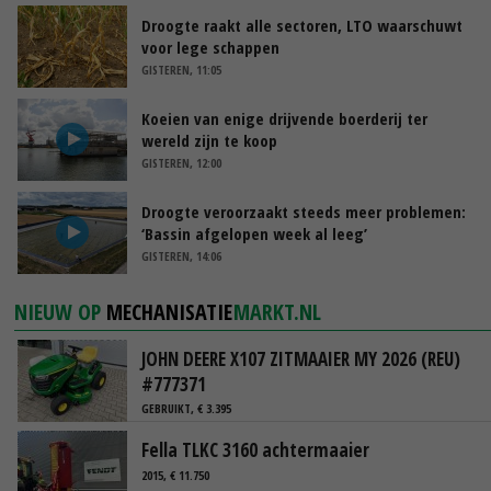
Droogte raakt alle sectoren, LTO waarschuwt
voor lege schappen
GISTEREN, 11:05
Koeien van enige drijvende boerderij ter
wereld zijn te koop
GISTEREN, 12:00
Droogte veroorzaakt steeds meer problemen:
‘Bassin afgelopen week al leeg’
GISTEREN, 14:06
NIEUW OP
MECHANISATIE
MARKT.NL
JOHN DEERE X107 ZITMAAIER MY 2026 (REU)
#777371
GEBRUIKT, € 3.395
Fella TLKC 3160 achtermaaier
2015, € 11.750