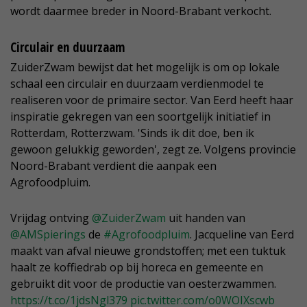
wordt daarmee breder in Noord-Brabant verkocht.
Circulair en duurzaam
ZuiderZwam bewijst dat het mogelijk is om op lokale
schaal een circulair en duurzaam verdienmodel te
realiseren voor de primaire sector. Van Eerd heeft haar
inspiratie gekregen van een soortgelijk initiatief in
Rotterdam, Rotterzwam. 'Sinds ik dit doe, ben ik
gewoon gelukkig geworden', zegt ze. Volgens provincie
Noord-Brabant verdient die aanpak een
Agrofoodpluim.
Vrijdag ontving
@ZuiderZwam
uit handen van
@AMSpierings
de
#Agrofoodpluim
. Jacqueline van Eerd
maakt van afval nieuwe grondstoffen; met een tuktuk
haalt ze koffiedrab op bij horeca en gemeente en
gebruikt dit voor de productie van oesterzwammen.
https://t.co/1jdsNgl379
pic.twitter.com/o0WOIXscwb