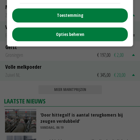
Magere melkpoeder
Zuivel NL
€ 269,00
€ 7,00
Toestemming
Vleeskuikens 2001-2600 gr
Opties beheren
Barneveld
€ 1,09
~
€ 1,11
Gerst
Groningen
€ 197,00
€ 2,00
Volle melkpoeder
Zuivel NL
€ 345,00
€ 20,00
MEER MARKTPRIJZEN
LAATSTE NIEUWS
‘Door hittegolf is aantal terugkomers bij
zeugen verdubbeld’
VANDAAG, 06:19