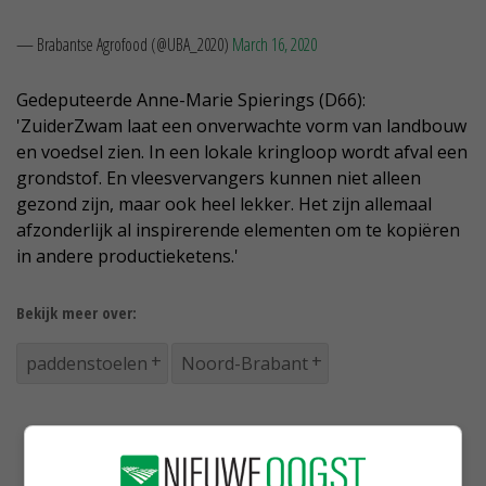
— Brabantse Agrofood (@UBA_2020)
March 16, 2020
Gedeputeerde Anne-Marie Spierings (D66):
'ZuiderZwam laat een onverwachte vorm van landbouw
en voedsel zien. In een lokale kringloop wordt afval een
grondstof. En vleesvervangers kunnen niet alleen
gezond zijn, maar ook heel lekker. Het zijn allemaal
afzonderlijk al inspirerende elementen om te kopiëren
in andere productieketens.'
Bekijk meer over:
paddenstoelen
Noord-Brabant