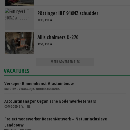
Pöttinger HIT 910NZ schudder
2013, P.O.A.
Allis chalmers D-270
1956, P.O.A.
MEER ADVERTENTIES
VACATURES
Verkoper Binnendienst Glastuinbouw
KARO BV - ZWAAGDIJK, NOORD-HOLLAND,
Accountmanager Organische Bodemverbeteraars
COMGOED B.V. - NL
Projectmedewerker BoerenNetwerk – Natuurinclusieve
Landbouw